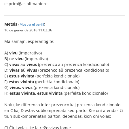
esprimiĝas alimaniere.
Metsis
(
Mostra el perfil
)
16 de gener de 2018 11.02.36
Malsamajn, esperantigite:
A)
vivu
(imperativo)
B) ne
vivu
(imperativo)
C)
vivas
aŭ
vivus
(prezenco aŭ prezenca kondicionalo)
D)
vivas
aŭ
vivus
(prezenco aŭ prezenca kondicionalo)
E)
estus vivinta
(perfekta kondicionalo)
F)
estus vivinta
(perfekta kondicionalo)
G)
vivus, vivus
(prezenca kondicionalo)
H)
estus vivinta, estus vivinta
(perfekta kondicionalo)
Notu, ke diferenco inter prezenco kaj prezenca kondicionalo
en C kaj D estas subkomprenata sed-parto. Kie oni atendas ĉi
tiun subkomprenatan parton, dependas, kion oni volas:
C) Ĉiuj volas, ke la reĝo vivas longe.