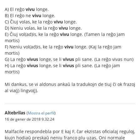
A) El reĝo
vivu
longe.
B) El reĝo ne
vivu
longe.
C) Ĉiuj volas, ke la reĝo
vivu
longe.
D) Neniu volas, ke la reĝo
vivu
longe.
E) Ĉiuj vol(ad)is, ke la reĝo
vivu
longe. (Tamen la reĝo jam
mortis)
F) Neniu vol(ad)is, ke la reĝo
vivu
longe. (Kaj la reĝo jam
mortis)
G) La reĝo
vivus
longe, se li
vivus
pli sane. (La reĝo vivas nun)
H) La reĝo
vivus
longe, se li
vivus
pli sane. (La reĝo jam
mortis)
Mi dankus, se vi aldonus ankaŭ la tradukojn de tiuj ĉi ok frazoj
al via(j) lingvo(j).
Altebrilas
(
Mostra el perfil
)
16 de gener de 2018 9.32.24
Malfacile respondebla por E kaj F, ĉar ekzistas oficialaj reguloj,
kiujn hodiaŭ preskaŭ neniu franco plu uzas. Oni normale