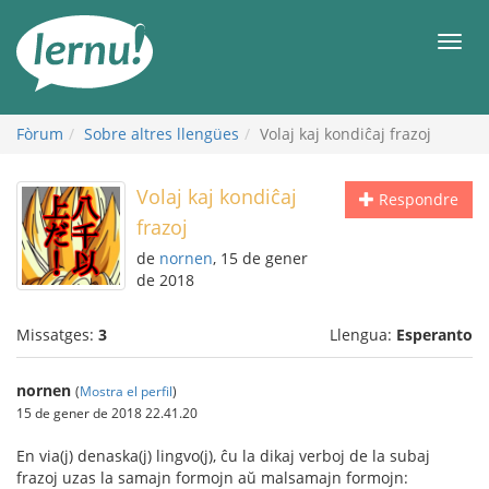
Al
contingut
Men
Fòrum
Sobre altres llengües
Volaj kaj kondiĉaj frazoj
Volaj kaj kondiĉaj
Respondre
frazoj
de
nornen
, 15 de gener
de 2018
Missatges:
3
Llengua:
Esperanto
nornen
(
Mostra el perfil
)
15 de gener de 2018 22.41.20
En via(j) denaska(j) lingvo(j), ĉu la dikaj verboj de la subaj
frazoj uzas la samajn formojn aŭ malsamajn formojn: