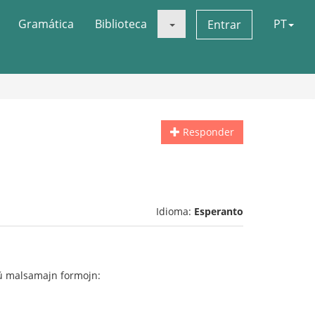
Gramática
Biblioteca
PT
Entrar
Responder
Idioma:
Esperanto
 aŭ malsamajn formojn: