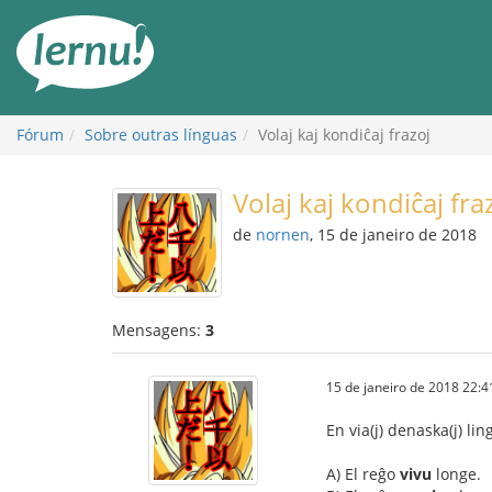
Ir
ao
conteúdo
Fórum
Sobre outras línguas
Volaj kaj kondiĉaj frazoj
Volaj kaj kondiĉaj fra
de
nornen
, 15 de janeiro de 2018
Mensagens:
3
15 de janeiro de 2018 22:4
En via(j) denaska(j) li
A) El reĝo
vivu
longe.