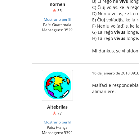
B) El reĝo ne
vivu
long
nornen
C) Ĉiuj volas, ke la reĝ
55
D) Neniu volas, ke la 
Mostrar o perfil
E) Ĉiuj vol(ad)is, ke la
País: Guatemala
F) Neniu vol(ad)is, ke 
Mensagens: 3529
G) La reĝo
vivus
longe,
H) La reĝo
vivus
longe,
Mi dankus, se vi aldonus
16 de janeiro de 2018 09:3
Malfacile respondebla 
alimaniere.
Altebrilas
77
Mostrar o perfil
País: França
Mensagens: 5392