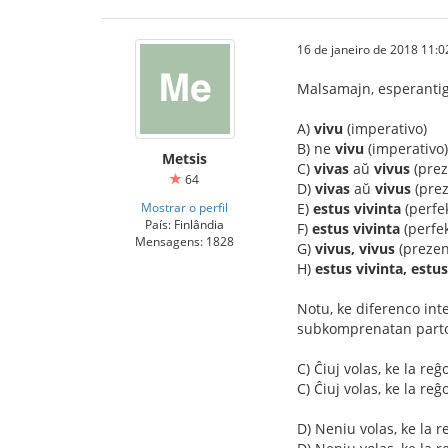
16 de janeiro de 2018 11:0
Malsamajn, esperantig
A)
vivu
(imperativo)
B) ne
vivu
(imperativo)
Metsis
C)
vivas
aŭ
vivus
(prez
64
D)
vivas
aŭ
vivus
(prez
Mostrar o perfil
E)
estus vivinta
(perfe
País: Finlândia
F)
estus vivinta
(perfek
Mensagens: 1828
G)
vivus, vivus
(prezen
H)
estus vivinta, estus
Notu, ke diferenco int
subkomprenatan parton
C) Ĉiuj volas, ke la reĝ
C) Ĉiuj volas, ke la re
D) Neniu volas, ke la re