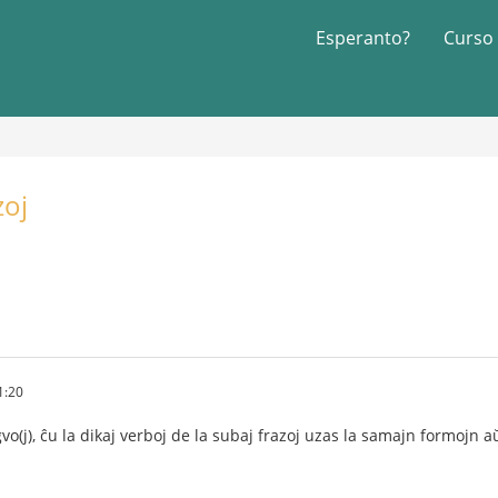
Esperanto?
Curso
zoj
1:20
ngvo(j), ĉu la dikaj verboj de la subaj frazoj uzas la samajn formojn