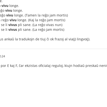
e.
o
vivu
longe.
reĝo
vivu
longe.
 reĝo
vivu
longe. (Tamen la reĝo jam mortis)
la reĝo
vivu
longe. (Kaj la reĝo jam mortis)
 se li
vivus
pli sane. (La reĝo vivas nun)
 se li
vivus
pli sane. (La reĝo jam mortis)
 ankaŭ la tradukojn de tiuj ĉi ok frazoj al via(j) lingvo(j).
2:24
por E kaj F, ĉar ekzistas oficialaj reguloj, kiujn hodiaŭ preskaŭ ne