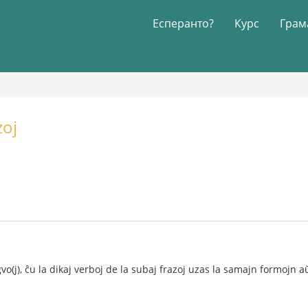
Есперанто?
Курс
Грам
zoj
ngvo(j), ĉu la dikaj verboj de la subaj frazoj uzas la samajn formojn