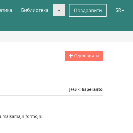
атика
Библиотека
SR
Поздравити
Одговорити
Језик:
Esperanto
 aŭ malsamajn formojn: