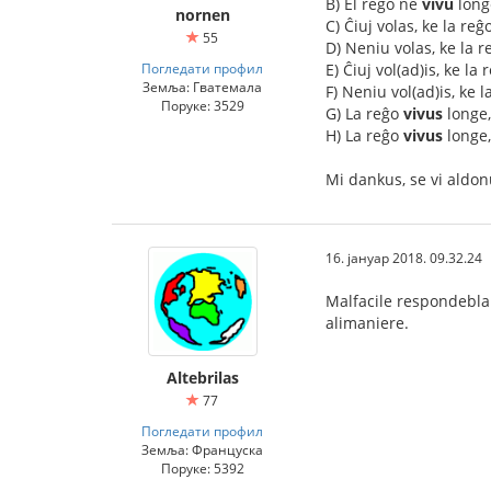
B) El reĝo ne
vivu
long
nornen
C) Ĉiuj volas, ke la reĝ
55
D) Neniu volas, ke la 
Погледати профил
E) Ĉiuj vol(ad)is, ke la
Земља: Гватемала
F) Neniu vol(ad)is, ke 
Поруке: 3529
G) La reĝo
vivus
longe,
H) La reĝo
vivus
longe,
Mi dankus, se vi aldonus
16. јануар 2018. 09.32.24
Malfacile respondebla 
alimaniere.
Altebrilas
77
Погледати профил
Земља: Француска
Поруке: 5392