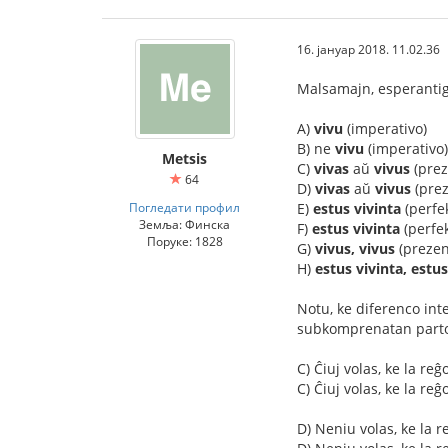
16. јануар 2018. 11.02.36
Malsamajn, esperantig
A)
vivu
(imperativo)
B) ne
vivu
(imperativo)
Metsis
C)
vivas
aŭ
vivus
(prez
64
D)
vivas
aŭ
vivus
(prez
Погледати профил
E)
estus vivinta
(perfe
Земља: Финска
F)
estus vivinta
(perfek
Поруке: 1828
G)
vivus, vivus
(prezen
H)
estus vivinta, estus
Notu, ke diferenco int
subkomprenatan parton
C) Ĉiuj volas, ke la reĝ
C) Ĉiuj volas, ke la re
D) Neniu volas, ke la re