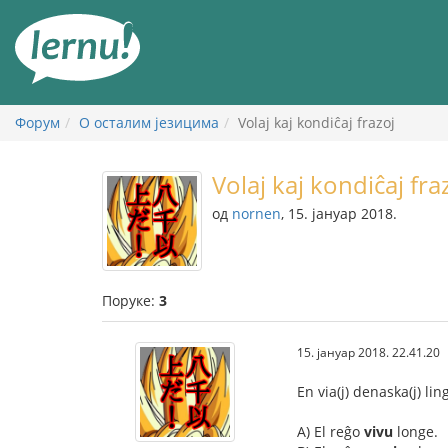
У
садржају
Форум
О осталим језицима
Volaj kaj kondiĉaj frazoj
Volaj kaj kondiĉaj fra
од
nornen
, 15. јануар 2018.
Поруке:
3
15. јануар 2018. 22.41.20
En via(j) denaska(j) li
A) El reĝo
vivu
longe.