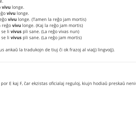
e.
o
vivu
longe.
reĝo
vivu
longe.
 reĝo
vivu
longe. (Tamen la reĝo jam mortis)
la reĝo
vivu
longe. (Kaj la reĝo jam mortis)
 se li
vivus
pli sane. (La reĝo vivas nun)
 se li
vivus
pli sane. (La reĝo jam mortis)
 ankaŭ la tradukojn de tiuj ĉi ok frazoj al via(j) lingvo(j).
por E kaj F, ĉar ekzistas oficialaj reguloj, kiujn hodiaŭ preskaŭ ne