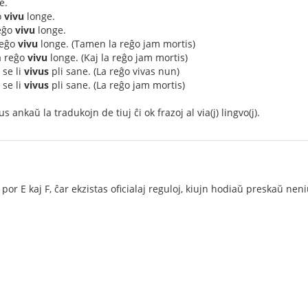
e.
o
vivu
longe.
reĝo
vivu
longe.
 reĝo
vivu
longe. (Tamen la reĝo jam mortis)
la reĝo
vivu
longe. (Kaj la reĝo jam mortis)
 se li
vivus
pli sane. (La reĝo vivas nun)
 se li
vivus
pli sane. (La reĝo jam mortis)
 ankaŭ la tradukojn de tiuj ĉi ok frazoj al via(j) lingvo(j).
por E kaj F, ĉar ekzistas oficialaj reguloj, kiujn hodiaŭ preskaŭ ne