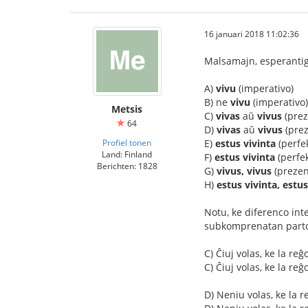
16 januari 2018 11:02:36
Malsamajn, esperantig
A)
vivu
(imperativo)
B) ne
vivu
(imperativo)
Metsis
C)
vivas
aŭ
vivus
(prez
64
D)
vivas
aŭ
vivus
(prez
Profiel tonen
E)
estus vivinta
(perfe
Land: Finland
F)
estus vivinta
(perfek
Berichten: 1828
G)
vivus, vivus
(prezen
H)
estus vivinta, estus
Notu, ke diferenco int
subkomprenatan parton
C) Ĉiuj volas, ke la reĝ
C) Ĉiuj volas, ke la re
D) Neniu volas, ke la re