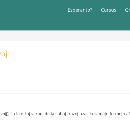
Esperanto?
Cursus
G
zoj
ngvo(j), ĉu la dikaj verboj de la subaj frazoj uzas la samajn formojn