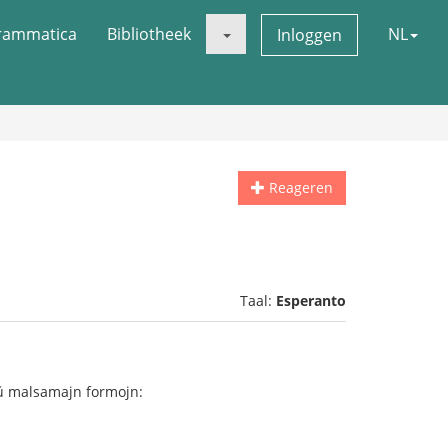
rammatica
Bibliotheek
NL
Inloggen
Reageren
Taal:
Esperanto
 aŭ malsamajn formojn: