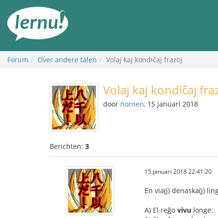
Naar
de
inhoud
Forum
Over andere talen
Volaj kaj kondiĉaj frazoj
Volaj kaj kondiĉaj fra
door
nornen
, 15 januari 2018
Berichten:
3
15 januari 2018 22:41:20
En via(j) denaska(j) li
A) El reĝo
vivu
longe.