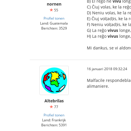
B) El reĝo ne
vivu
long
nornen
C) Ĉiuj volas, ke la reĝ
55
D) Neniu volas, ke la 
Profiel tonen
E) Ĉiuj vol(ad)is, ke la
Land: Guatemala
F) Neniu vol(ad)is, ke 
Berichten: 3529
G) La reĝo
vivus
longe,
H) La reĝo
vivus
longe,
Mi dankus, se vi aldonus
16 januari 2018 09:32:24
Malfacile respondebla 
alimaniere.
Altebrilas
77
Profiel tonen
Land: Frankrijk
Berichten: 5391