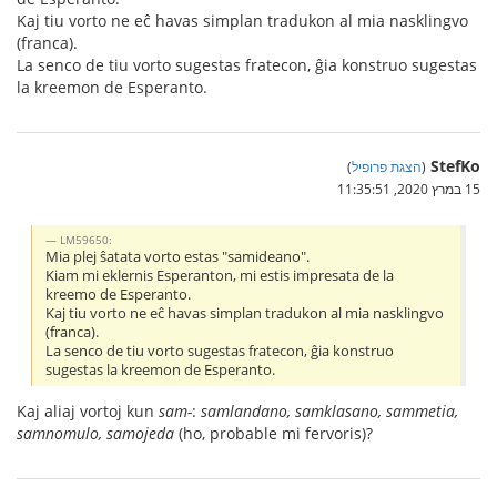
Kaj tiu vorto ne eĉ havas simplan tradukon al mia nasklingvo
(franca).
La senco de tiu vorto sugestas fratecon, ĝia konstruo sugestas
la kreemon de Esperanto.
StefKo
(
הצגת פרופיל
)
15 במרץ 2020, 11:35:51
LM59650:
Mia plej ŝatata vorto estas "samideano".
Kiam mi eklernis Esperanton, mi estis impresata de la
kreemo de Esperanto.
Kaj tiu vorto ne eĉ havas simplan tradukon al mia nasklingvo
(franca).
La senco de tiu vorto sugestas fratecon, ĝia konstruo
sugestas la kreemon de Esperanto.
Kaj aliaj vortoj kun
sam-
:
samlandano, samklasano, sammetia,
samnomulo, samojeda
(ho, probable mi fervoris)?