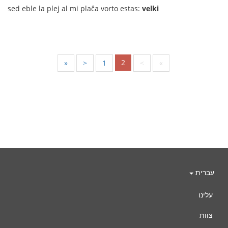
sed eble la plej al mi plaĉa vorto estas:
velki
2
«
<
1
>
»
עברית
עלינו
צוות