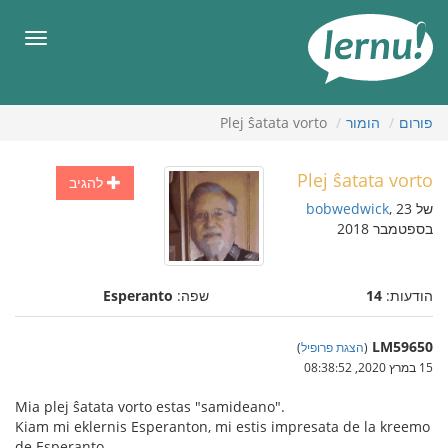
תוכן
עניינים
תפריט
פורום
הומור
Plej ŝatata vorto
Plej ŝatata vorto
להגיב
של
, 23
bobwedwick
בספטמבר 2018
הודעות:
14
שפה:
Esperanto
LM59650
(
הצגת פרופיל
)
15 במרץ 2020, 08:38:52
Mia plej ŝatata vorto estas "samideano".
Kiam mi eklernis Esperanton, mi estis impresata de la kreemo
de Esperanto.