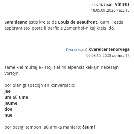
Vinisus
(הצגת פרופיל)
15 במרץ 2020, 18:05:09
Samideano
estis kreita de
Louis de Beaufront
. kiam li estis
esperantisto, poste li perfidis Zamenhof-n kaj kreis Ido.
kvarelcentenorvega
(
הצגת פרופיל
)
17 באוגוסט 2020, 00:03:15
same kiel multaj e~istoj, tiel mi elpensis kelkajn necesajn
vortojn.
por plenigi spacojn en konversacio:
jee
um
aŭ
ume
jeume
doe
nue
por pasigi tempon laŭ amika maniero:
ĉeumi