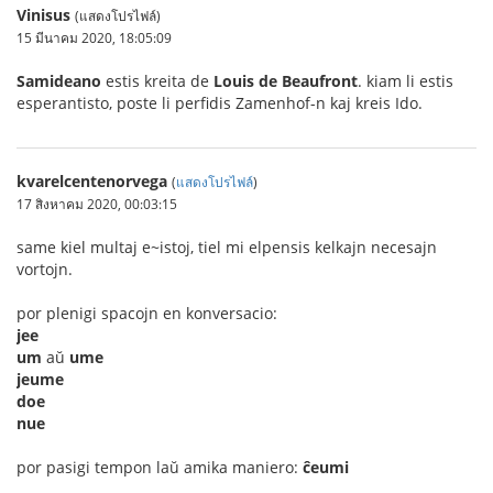
Vinisus
(แสดงโปรไฟล์)
15 มีนาคม 2020, 18:05:09
Samideano
estis kreita de
Louis de Beaufront
. kiam li estis
esperantisto, poste li perfidis Zamenhof-n kaj kreis Ido.
kvarelcentenorvega
(
แสดงโปรไฟล์
)
17 สิงหาคม 2020, 00:03:15
same kiel multaj e~istoj, tiel mi elpensis kelkajn necesajn
vortojn.
por plenigi spacojn en konversacio:
jee
um
aŭ
ume
jeume
doe
nue
por pasigi tempon laŭ amika maniero:
ĉeumi