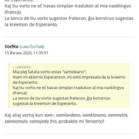
Kaj tiu vorto ne eĉ havas simplan tradukon al mia nasklingvo
(franca).
La senco de tiu vorto sugestas fratecon, ĝia konstruo sugestas
la kreemon de Esperanto.
StefKo
(
แสดงโปรไฟล์
)
15 มีนาคม 2020, 11:35:51
LM59650:
Mia plej ŝatata vorto estas "samideano".
Kiam mi eklernis Esperanton, mi estis impresata de la kreemo
de Esperanto.
Kaj tiu vorto ne eĉ havas simplan tradukon al mia nasklingvo
(franca).
La senco de tiu vorto sugestas fratecon, ĝia konstruo
sugestas la kreemon de Esperanto.
Kaj aliaj vortoj kun
sam-
:
samlandano, samklasano, sammetia,
samnomulo, samojeda
(ho, probable mi fervoris)?