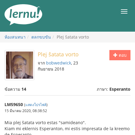
ไป
ยัง
เมนู
สารบัญ
ห้องสนทนา
ตลกขบขัน
Plej ŝatata vorto
Plej ŝatata vorto
ตอบ
จาก
bobwedwick
, 23
กันยายน 2018
ข้อความ
14
ภาษา:
Esperanto
LM59650
(
แสดงโปรไฟล์
)
15 มีนาคม 2020, 08:38:52
Mia plej ŝatata vorto estas "samideano".
Kiam mi eklernis Esperanton, mi estis impresata de la kreemo
de Esperanto.