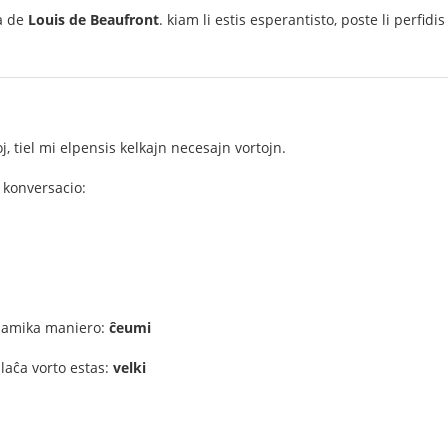
ta de
Louis de Beaufront
. kiam li estis esperantisto, poste li perfid
j, tiel mi elpensis kelkajn necesajn vortojn.
 konversacio:
ŭ amika maniero:
ĉeumi
plaĉa vorto estas:
velki