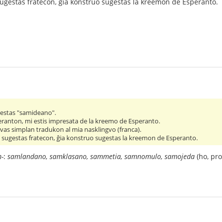
sugestas fratecon, ĝia konstruo sugestas la kreemon de Esperanto.
o estas "samideano".
eranton, mi estis impresata de la kreemo de Esperanto.
avas simplan tradukon al mia nasklingvo (franca).
o sugestas fratecon, ĝia konstruo sugestas la kreemon de Esperanto.
-
:
samlandano, samklasano, sammetia, samnomulo, samojeda
(ho, pro