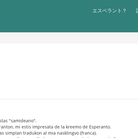
エスペラント？
estas "samideano".
ranton, mi estis impresata de la kreemo de Esperanto.
vas simplan tradukon al mia nasklingvo (franca).