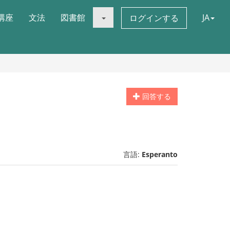
講座
文法
図書館
JA
ログインする
回答する
言語:
Esperanto