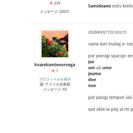
239
Samideano
estis krei
メッセージ: 20031
2020年8月17日 0:03:15
same kiel multaj e~isto
por plenigi spacojn en
jee
kvarelcentenorvega
um
aŭ
ume
1
jeume
プロフィールを表示
doe
国: アメリカ合衆国
nue
メッセージ: 43
por pasigi tempon la
sed eble la plej al mi 