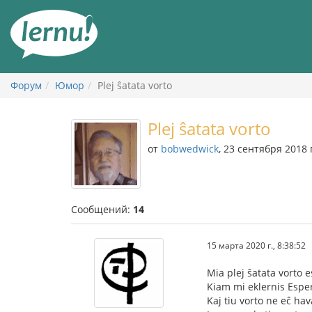
К
содержанию
Форум
Юмор
Plej ŝatata vorto
Plej ŝatata vorto
от
bobwedwick
, 23 сентября 2018 
Сообщений:
14
15 марта 2020 г., 8:38:52
Mia plej ŝatata vorto 
Kiam mi eklernis Espe
Kaj tiu vorto ne eĉ ha