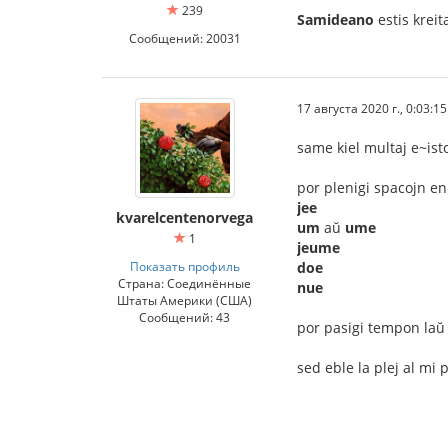
239
Samideano
estis krei
Сообщений: 20031
17 августа 2020 г., 0:03:15
same kiel multaj e~isto
por plenigi spacojn en
jee
kvarelcentenorvega
um
aŭ
ume
1
jeume
Показать профиль
doe
Страна: Соединённые
nue
Штаты Америки (США)
Сообщений: 43
por pasigi tempon la
sed eble la plej al mi 