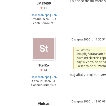
La senco de tiu vorto 
LM59650
41
Показать профиль
Страна: Франция
Сообщений: 93
15 марта 2020 г., 11:35:51
LM59650:
Mia plej ŝatata vort
Kiam mi eklernis Esp
Kaj tiu vorto ne eĉ h
StefKo
La senco de tiu vort
44
Kaj aliaj vortoj kun
sam
Показать профиль
Страна: Польша
Сообщений: 2426
15 марта 2020 г., 18:05:09
Vinisus