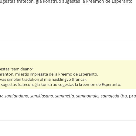
sugestas fratecon, ĝia konstruo sugestas la kreemon de Esperanto.
o estas "samideano".
eranton, mi estis impresata de la kreemo de Esperanto.
avas simplan tradukon al mia nasklingvo (franca).
o sugestas fratecon, ĝia konstruo sugestas la kreemon de Esperanto.
-
:
samlandano, samklasano, sammetia, samnomulo, samojeda
(ho, pro