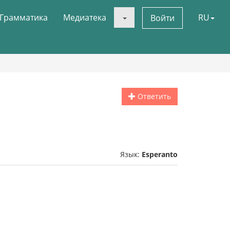
Грамматика
Медиатека
RU
Войти
Ответить
Язык:
Esperanto