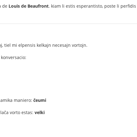
ta de
Louis de Beaufront
. kiam li estis esperantisto, poste li perfid
j, tiel mi elpensis kelkajn necesajn vortojn.
 konversacio:
ŭ amika maniero:
ĉeumi
plaĉa vorto estas:
velki