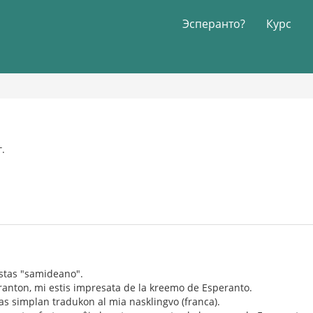
Эсперанто?
Курс
г.
estas "samideano".
ranton, mi estis impresata de la kreemo de Esperanto.
vas simplan tradukon al mia nasklingvo (franca).