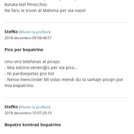
konata kiel Pinocchio:
Ne faru ie truon al Malvina per via nazo!
StefKo
(
Montri la profilon
)
2018-decembro-09 08:48:57
Pico por bopatrino
Unu viro telefonas al picejo:
- Mia edzino veneniĝis per via pico...
- Ni pardonpetas pro tio!
- Nenio menciinde! Mi volas mendi du la samajn picojn por
mia bopatrino.
StefKo
(
Montri la profilon
)
2018-decembro-10 07:20:10
Bopatro kontraŭ bopatrino