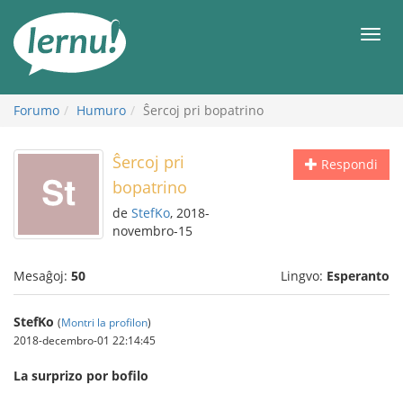
Al
la
Men
enhavo
Forumo
Humuro
Ŝercoj pri bopatrino
Ŝercoj pri
Respondi
bopatrino
de
StefKo
, 2018-
novembro-15
Mesaĝoj:
50
Lingvo:
Esperanto
StefKo
(
Montri la profilon
)
2018-decembro-01 22:14:45
La surprizo por bofilo