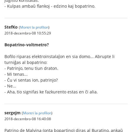
Juĝisto konstatas:
- Kulpas ambaŭ flankoj - edzino kaj bopatrino.
StefKo
(
Montri la profilon
)
2018-decembro-08 10:55:29
Bopatrino-voltmetro?
Bofilo riparas elektroinstalaĵon en sia domo... Abrupte li
turniĝas al bopatrino:
- Patrinjo, tenu tiun draton.
- Mi tenas...
- Ĉu vi sentas ion, patrinjo?
- Ne...
- Aha, tio signifas ke fazkurento estas en ĉi alia.
sergejm
(
Montri la profilon
)
2018-decembro-08 16:40:08
Patrino de Malvina (onta bopartino) diras al Buratino, ankaŭ