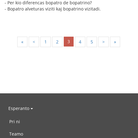
- Per kio diferencas bopatro de bopatrino?
- Bopatro alveturas viziti kaj bopatrino vizitadi.
3
«
<
1
2
4
5
>
»
Esperanto
Pri ni
Teamo