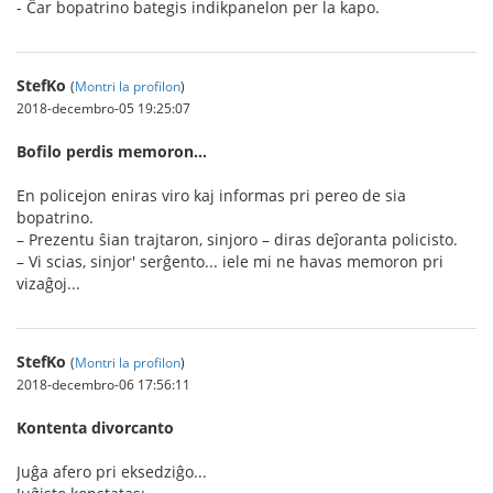
- Ĉar bopatrino bategis indikpanelon per la kapo.
StefKo
(
Montri la profilon
)
2018-decembro-05 19:25:07
Bofilo perdis memoron...
En policejon eniras viro kaj informas pri pereo de sia
bopatrino.
– Prezentu ŝian trajtaron, sinjoro – diras deĵoranta policisto.
– Vi scias, sinjor' serĝento... iele mi ne havas memoron pri
vizaĝoj...
StefKo
(
Montri la profilon
)
2018-decembro-06 17:56:11
Kontenta divorcanto
Juĝa afero pri eksedziĝo...