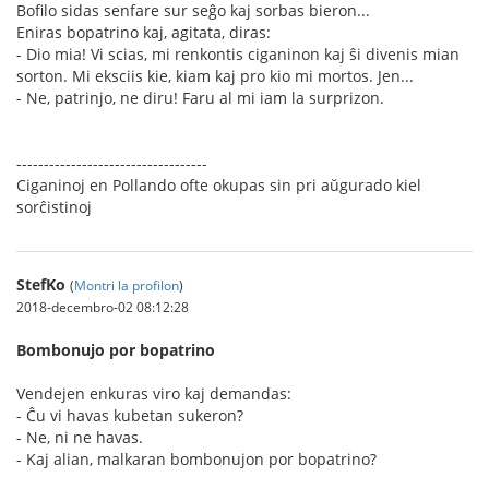
Bofilo sidas senfare sur seĝo kaj sorbas bieron...
Eniras bopatrino kaj, agitata, diras:
- Dio mia! Vi scias, mi renkontis ciganinon kaj ŝi divenis mian
sorton. Mi eksciis kie, kiam kaj pro kio mi mortos. Jen...
- Ne, patrinjo, ne diru! Faru al mi iam la surprizon.
-----------------------------------
Ciganinoj en Pollando ofte okupas sin pri aŭgurado kiel
sorĉistinoj
StefKo
(
Montri la profilon
)
2018-decembro-02 08:12:28
Bombonujo por bopatrino
Vendejen enkuras viro kaj demandas:
- Ĉu vi havas kubetan sukeron?
- Ne, ni ne havas.
- Kaj alian, malkaran bombonujon por bopatrino?