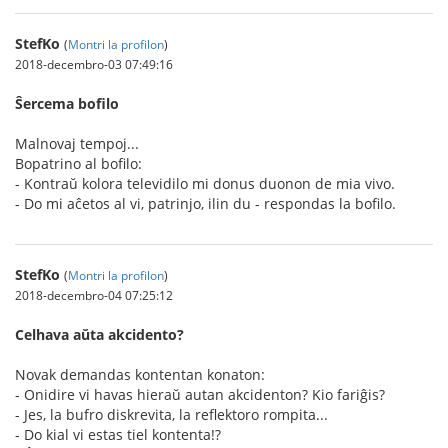
StefKo
(
Montri la profilon
)
2018-decembro-03 07:49:16
Ŝercema bofilo
Malnovaj tempoj...
Bopatrino al bofilo:
- Kontraŭ kolora televidilo mi donus duonon de mia vivo.
- Do mi aĉetos al vi, patrinjo, ilin du - respondas la bofilo.
StefKo
(
Montri la profilon
)
2018-decembro-04 07:25:12
Celhava aŭta akcidento?
Novak demandas kontentan konaton:
- Onidire vi havas hieraŭ autan akcidenton? Kio fariĝis?
- Jes, la bufro diskrevita, la reflektoro rompita...
- Do kial vi estas tiel kontenta!?