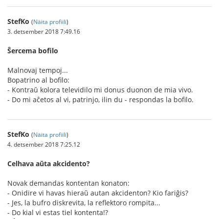
StefKo
(
Näita profiili
)
3. detsember 2018 7:49.16
Ŝercema bofilo
Malnovaj tempoj...
Bopatrino al bofilo:
- Kontraŭ kolora televidilo mi donus duonon de mia vivo.
- Do mi aĉetos al vi, patrinjo, ilin du - respondas la bofilo.
StefKo
(
Näita profiili
)
4. detsember 2018 7:25.12
Celhava aŭta akcidento?
Novak demandas kontentan konaton:
- Onidire vi havas hieraŭ autan akcidenton? Kio fariĝis?
- Jes, la bufro diskrevita, la reflektoro rompita...
- Do kial vi estas tiel kontenta!?