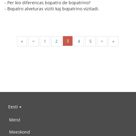
- Per kio diferencas bopatro de bopatrino?
- Bopatro alveturas viziti kaj bopatrino vizitadi.
3
«
<
1
2
4
5
>
»
Eesti
Meist
Meeskond