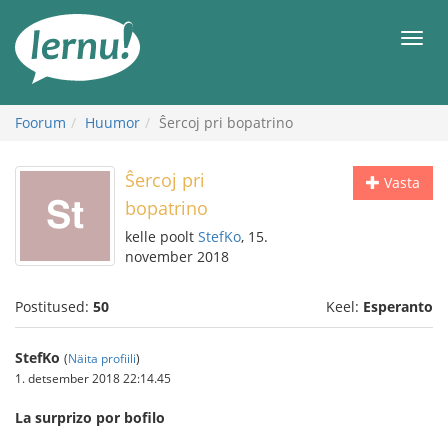
Sisu
juurde
Men
Foorum
Huumor
Ŝercoj pri bopatrino
Ŝercoj pri
Vasta
bopatrino
kelle poolt
StefKo
, 15.
november 2018
Postitused:
50
Keel:
Esperanto
StefKo
(
Näita profiili
)
1. detsember 2018 22:14.45
La surprizo por bofilo