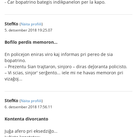
- Ĉar bopatrino bategis indikpanelon per la kapo.
StefKo
(
Näita profiili
)
5. detsember 2018 19:25.07
Bofilo perdis memoron...
En policejon eniras viro kaj informas pri pereo de sia
bopatrino.
– Prezentu ŝian trajtaron, sinjoro – diras deĵoranta policisto.
– Vi scias, sinjor' serĝento... iele mi ne havas memoron pri
vizaĝoj...
StefKo
(
Näita profiili
)
6. detsember 2018 17:56.11
Kontenta divorcanto
Juĝa afero pri eksedziĝo...