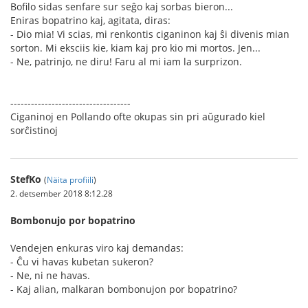
Bofilo sidas senfare sur seĝo kaj sorbas bieron...
Eniras bopatrino kaj, agitata, diras:
- Dio mia! Vi scias, mi renkontis ciganinon kaj ŝi divenis mian
sorton. Mi eksciis kie, kiam kaj pro kio mi mortos. Jen...
- Ne, patrinjo, ne diru! Faru al mi iam la surprizon.
-----------------------------------
Ciganinoj en Pollando ofte okupas sin pri aŭgurado kiel
sorĉistinoj
StefKo
(
Näita profiili
)
2. detsember 2018 8:12.28
Bombonujo por bopatrino
Vendejen enkuras viro kaj demandas:
- Ĉu vi havas kubetan sukeron?
- Ne, ni ne havas.
- Kaj alian, malkaran bombonujon por bopatrino?