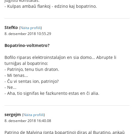
Juĝisto konstatas:
- Kulpas ambaŭ flankoj - edzino kaj bopatrino.
StefKo
(
Näita profiili
)
8. detsember 2018 10:55.29
Bopatrino-voltmetro?
Bofilo riparas elektroinstalaĵon en sia domo... Abrupte li
turniĝas al bopatrino:
- Patrinjo, tenu tiun draton.
- Mi tenas...
- Ĉu vi sentas ion, patrinjo?
- Ne...
- Aha, tio signifas ke fazkurento estas en ĉi alia.
sergejm
(
Näita profiili
)
8. detsember 2018 16:40.08
Patrino de Malvina (onta bopartino) diras al Buratino, ankaŭ