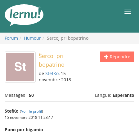
Aller
au
Men
contenu
Forum
Humour
Ŝercoj pri bopatrino
Ŝercoj pri
Répondre
bopatrino
de
StefKo
, 15
novembre 2018
Messages :
50
Langue:
Esperanto
StefKo
(
Voir le profil
)
15 novembre 2018 11:23:17
Puno por bigamio