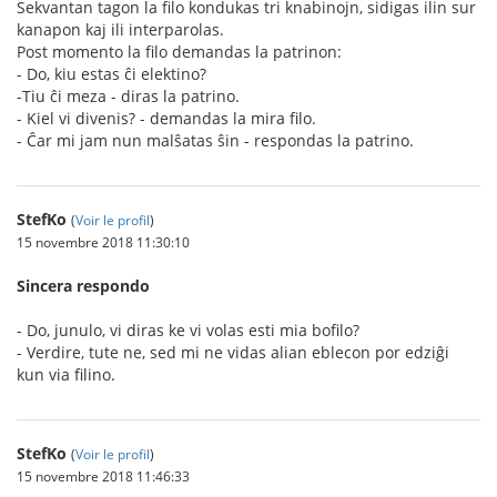
Sekvantan tagon la filo kondukas tri knabinojn, sidigas ilin sur
kanapon kaj ili interparolas.
Post momento la filo demandas la patrinon:
- Do, kiu estas ĉi elektino?
-Tiu ĉi meza - diras la patrino.
- Kiel vi divenis? - demandas la mira filo.
- Ĉar mi jam nun malŝatas ŝin - respondas la patrino.
StefKo
(
Voir le profil
)
15 novembre 2018 11:30:10
Sincera respondo
- Do, junulo, vi diras ke vi volas esti mia bofilo?
- Verdire, tute ne, sed mi ne vidas alian eblecon por edziĝi
kun via filino.
StefKo
(
Voir le profil
)
15 novembre 2018 11:46:33