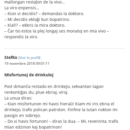
mallongan restaĵon de la vivo…
La viro enpensis…
– Kion vi decidis? – demandas la doktoro.
– Mi decidis ekloĝi kun bopatrino.
– Kial!? – ekkris la mira doktoro.
– Ĉar tio estos la plej longaj ses monatoj en mia vivo –
respondis la viro.
StefKo
(
Voir le profil
)
19 novembre 2018 09:01:11
Misfortunoj de drinkuloj
Post dimanĉa restado en drinkejo, sekvantan tagon
renkontiĝas du, plue ebriaj, viroj.
La unua diras:
– Kian misfortunon mi havis hieraŭ! Kiam mi iris ebria el
drinkejo, trafis polican patrolon. Finfine la tutan nokton mi
pasigis en sobrejo.
– Do vi havis fortunon! – diras la dua. – Mi, reveninta, trafis
mian edzinon kaj bopatrinon!