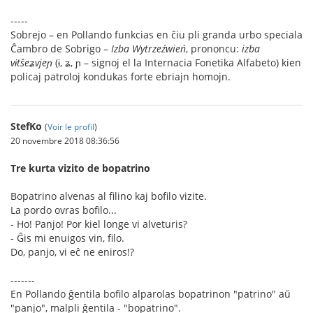
-----
Sobrejo – en Pollando funkcias en ĉiu pli granda urbo speciala
Ĉambro de Sobrigo –
Izba Wytrzeźwień
, prononcu:
izba
vɨtŝeʑvjeɲ
(ɨ, ʑ, ɲ – signoj el la Internacia Fonetika Alfabeto) kien
policaj patroloj kondukas forte ebriajn homojn.
StefKo
(
Voir le profil
)
20 novembre 2018 08:36:56
Tre kurta vizito de bopatrino
Bopatrino alvenas al filino kaj bofilo vizite.
La pordo ovras bofilo...
- Ho! Panjo! Por kiel longe vi alveturis?
- Ĝis mi enuigos vin, filo.
Do, panjo, vi eĉ ne eniros!?
-------
En Pollando ĝentila bofilo alparolas bopatrinon "patrino" aŭ
"panjo", malpli ĝentila - "bopatrino".