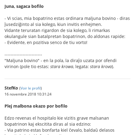
Juna, sagaca bofilo
- Vi scias, mia bopatrino estas ordinara maljuna bovino - diras
ĵusedziĝinto al sia kolego, kiun invitis enhejmen.
Vidante teruratan rigardon de sia kolego, li rimarkas
okulangule sian batalpretan bopatrinon, do aldonas rapide:
- Evidente, en pozitiva senco de tiu vorto!
-------------------------
"Maljuna bovino" - en la pola, la diraĵo uzata por ofendi
virinon (pole tio estas:
stara krowa
, legata:
stara krova
).
StefKo
(
Voir le profil
)
16 novembre 2018 10:31:24
Plej malbona okazo por bofilo
Edzo revenas el hospitalo kie vizitis grave malsanan
bopatrinon kaj ekscitita diras al sia edzino:
- Via patrino estas bonfarta kiel ĉevalo, baldaŭ delasos