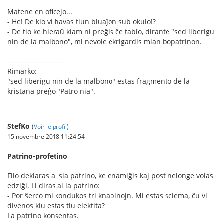
Matene en oficejo...
- He! De kio vi havas tiun bluaĵon sub okulo!?
- De tio ke hieraŭ kiam ni preĝis ĉe tablo, dirante "sed liberigu
nin de la malbono", mi nevole ekrigardis mian bopatrinon.
------------------------
Rimarko:
"sed liberigu nin de la malbono" estas fragmento de la
kristana preĝo "Patro nia".
StefKo
(
Voir le profil
)
15 novembre 2018 11:24:54
Patrino-profetino
Filo deklaras al sia patrino, ke enamiĝis kaj post nelonge volas
edziĝi. Li diras al la patrino:
- Por ŝerco mi kondukos tri knabinojn. Mi estas sciema, ĉu vi
divenos kiu estas tiu elektita?
La patrino konsentas.