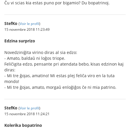
Ĉu vi scias kia estas puno por bigamio? Du bopatrinoj.
StefKo
(
Voir le profil
)
15 novembre 2018 11:23:49
Edzina surprizo
Novedziniĝita virino diras al sia edzo:
- Amato, baldaŭ ni loĝos triope.
Feliĉigita edzo, pensante pri atendata bebo, kisas edzinon kaj
diras:
- Mi tre ĝojas, amatino! Mi estas plej feliĉa viro en la tuta
mondo!
- Mi tre ĝojas, amato, morgaŭ enloĝiĝos ĉe ni mia patrino.
StefKo
(
Voir le profil
)
15 novembre 2018 11:24:21
Kolerika bopatrino