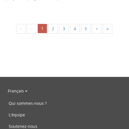
1
«
<
2
3
4
5
>
»
Français
Qui sommes-nous ?
L'équipe
Soutenez-nous