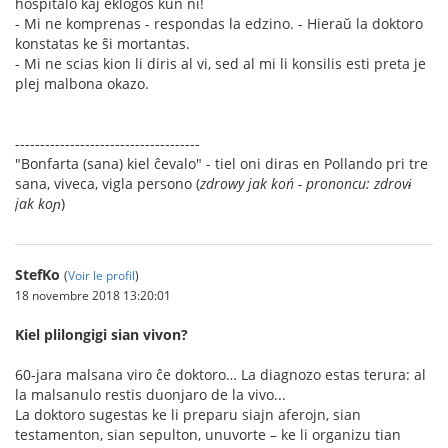
hospitalo kaj ekloĝos kun ni!
- Mi ne komprenas - respondas la edzino. - Hieraŭ la doktoro
konstatas ke ŝi mortantas.
- Mi ne scias kion li diris al vi, sed al mi li konsilis esti preta je
plej malbona okazo.
-------------------------------------
"Bonfarta (sana) kiel ĉevalo" - tiel oni diras en Pollando pri tre
sana, viveca, vigla persono (
zdrowy jak koń - prononcu: zdrovɨ
jak koɲ
)
StefKo
(
Voir le profil
)
18 novembre 2018 13:20:01
Kiel plilongigi sian vivon?
60-jara malsana viro ĉe doktoro… La diagnozo estas terura: al
la malsanulo restis duonjaro de la vivo...
La doktoro sugestas ke li preparu siajn aferojn, sian
testamenton, sian sepulton, unuvorte – ke li organizu tian