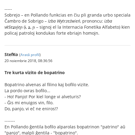
-----
Sobrejo – en Pollando funkcias en ĉiu pli granda urbo speciala
Ĉambro de Sobrigo –
Izba Wytrzeźwień
, prononcu:
izba
vɨtŝeʑvjeɲ
(ɨ, ʑ, ɲ – signoj el la Internacia Fonetika Alfabeto) kien
policaj patroloj kondukas forte ebriajn homojn.
StefKo
(
Arată profil
)
20 noiembrie 2018, 08:36:56
Tre kurta vizito de bopatrino
Bopatrino alvenas al filino kaj bofilo vizite.
La pordo ovras bofilo...
- Ho! Panjo! Por kiel longe vi alveturis?
- Ĝis mi enuigos vin, filo.
Do, panjo, vi eĉ ne eniros!?
-------
En Pollando ĝentila bofilo alparolas bopatrinon "patrino" aŭ
"panjo", malpli ĝentila - "bopatrino".