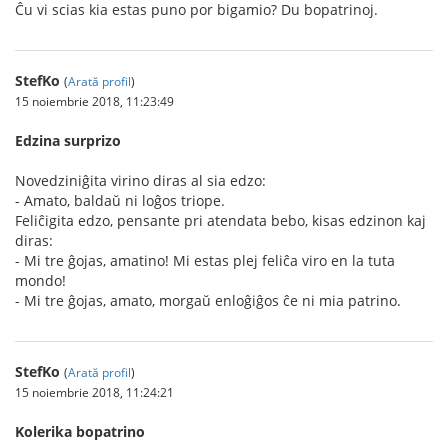
Ĉu vi scias kia estas puno por bigamio? Du bopatrinoj.
StefKo
(
Arată profil
)
15 noiembrie 2018, 11:23:49
Edzina surprizo
Novedziniĝita virino diras al sia edzo:
- Amato, baldaŭ ni loĝos triope.
Feliĉigita edzo, pensante pri atendata bebo, kisas edzinon kaj
diras:
- Mi tre ĝojas, amatino! Mi estas plej feliĉa viro en la tuta
mondo!
- Mi tre ĝojas, amato, morgaŭ enloĝiĝos ĉe ni mia patrino.
StefKo
(
Arată profil
)
15 noiembrie 2018, 11:24:21
Kolerika bopatrino