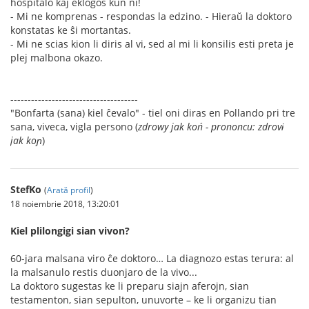
hospitalo kaj ekloĝos kun ni!
- Mi ne komprenas - respondas la edzino. - Hieraŭ la doktoro
konstatas ke ŝi mortantas.
- Mi ne scias kion li diris al vi, sed al mi li konsilis esti preta je
plej malbona okazo.
-------------------------------------
"Bonfarta (sana) kiel ĉevalo" - tiel oni diras en Pollando pri tre
sana, viveca, vigla persono (
zdrowy jak koń - prononcu: zdrovɨ
jak koɲ
)
StefKo
(
Arată profil
)
18 noiembrie 2018, 13:20:01
Kiel plilongigi sian vivon?
60-jara malsana viro ĉe doktoro… La diagnozo estas terura: al
la malsanulo restis duonjaro de la vivo...
La doktoro sugestas ke li preparu siajn aferojn, sian
testamenton, sian sepulton, unuvorte – ke li organizu tian