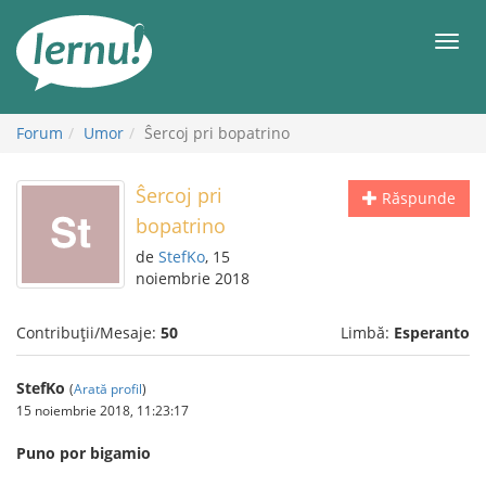
Mergi
la
Meni
conținut
Forum
Umor
Ŝercoj pri bopatrino
Ŝercoj pri
Răspunde
bopatrino
de
StefKo
, 15
noiembrie 2018
Contribuții/Mesaje:
50
Limbă:
Esperanto
StefKo
(
Arată profil
)
15 noiembrie 2018, 11:23:17
Puno por bigamio