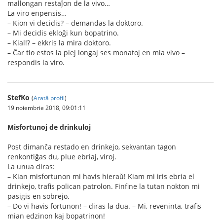
mallongan restaĵon de la vivo…
La viro enpensis…
– Kion vi decidis? – demandas la doktoro.
– Mi decidis ekloĝi kun bopatrino.
– Kial!? – ekkris la mira doktoro.
– Ĉar tio estos la plej longaj ses monatoj en mia vivo –
respondis la viro.
StefKo
(
Arată profil
)
19 noiembrie 2018, 09:01:11
Misfortunoj de drinkuloj
Post dimanĉa restado en drinkejo, sekvantan tagon
renkontiĝas du, plue ebriaj, viroj.
La unua diras:
– Kian misfortunon mi havis hieraŭ! Kiam mi iris ebria el
drinkejo, trafis polican patrolon. Finfine la tutan nokton mi
pasigis en sobrejo.
– Do vi havis fortunon! – diras la dua. – Mi, reveninta, trafis
mian edzinon kaj bopatrinon!