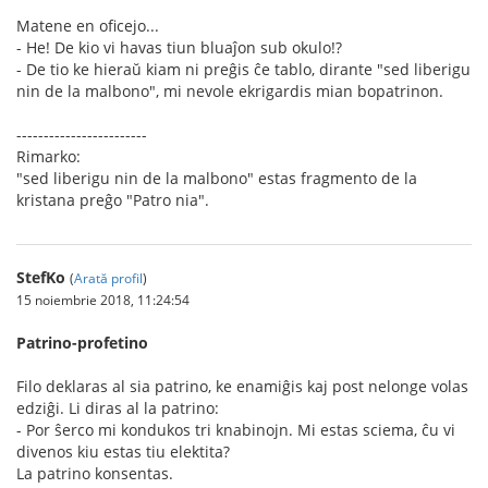
Matene en oficejo...
- He! De kio vi havas tiun bluaĵon sub okulo!?
- De tio ke hieraŭ kiam ni preĝis ĉe tablo, dirante "sed liberigu
nin de la malbono", mi nevole ekrigardis mian bopatrinon.
------------------------
Rimarko:
"sed liberigu nin de la malbono" estas fragmento de la
kristana preĝo "Patro nia".
StefKo
(
Arată profil
)
15 noiembrie 2018, 11:24:54
Patrino-profetino
Filo deklaras al sia patrino, ke enamiĝis kaj post nelonge volas
edziĝi. Li diras al la patrino:
- Por ŝerco mi kondukos tri knabinojn. Mi estas sciema, ĉu vi
divenos kiu estas tiu elektita?
La patrino konsentas.