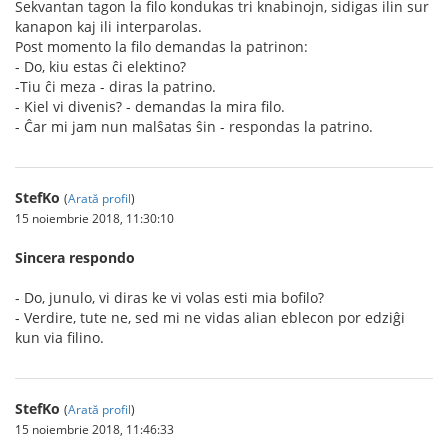
Sekvantan tagon la filo kondukas tri knabinojn, sidigas ilin sur
kanapon kaj ili interparolas.
Post momento la filo demandas la patrinon:
- Do, kiu estas ĉi elektino?
-Tiu ĉi meza - diras la patrino.
- Kiel vi divenis? - demandas la mira filo.
- Ĉar mi jam nun malŝatas ŝin - respondas la patrino.
StefKo
(
Arată profil
)
15 noiembrie 2018, 11:30:10
Sincera respondo
- Do, junulo, vi diras ke vi volas esti mia bofilo?
- Verdire, tute ne, sed mi ne vidas alian eblecon por edziĝi
kun via filino.
StefKo
(
Arată profil
)
15 noiembrie 2018, 11:46:33