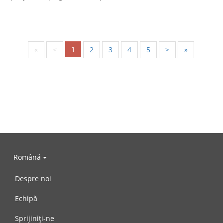
1
«
<
2
3
4
5
>
»
Română
Despre noi
Echipă
Sprijiniți-ne