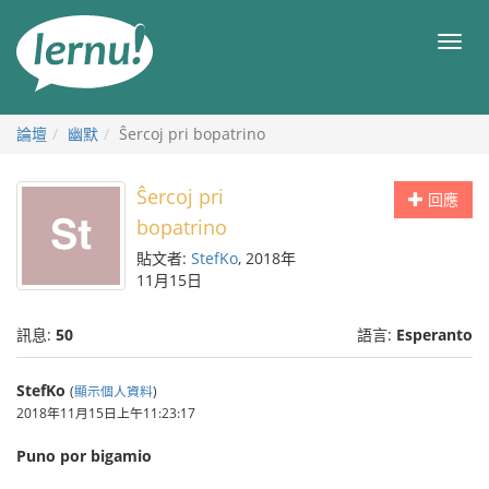
前
往
目
目
錄
錄
論壇
幽默
Ŝercoj pri bopatrino
Ŝercoj pri
回應
bopatrino
貼文者:
StefKo
, 2018年
11月15日
訊息:
50
語言:
Esperanto
StefKo
(
顯示個人資料
)
2018年11月15日上午11:23:17
Puno por bigamio