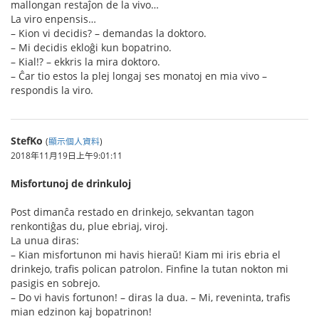
mallongan restaĵon de la vivo…
La viro enpensis…
– Kion vi decidis? – demandas la doktoro.
– Mi decidis ekloĝi kun bopatrino.
– Kial!? – ekkris la mira doktoro.
– Ĉar tio estos la plej longaj ses monatoj en mia vivo –
respondis la viro.
StefKo
(
顯示個人資料
)
2018年11月19日上午9:01:11
Misfortunoj de drinkuloj
Post dimanĉa restado en drinkejo, sekvantan tagon
renkontiĝas du, plue ebriaj, viroj.
La unua diras:
– Kian misfortunon mi havis hieraŭ! Kiam mi iris ebria el
drinkejo, trafis polican patrolon. Finfine la tutan nokton mi
pasigis en sobrejo.
– Do vi havis fortunon! – diras la dua. – Mi, reveninta, trafis
mian edzinon kaj bopatrinon!