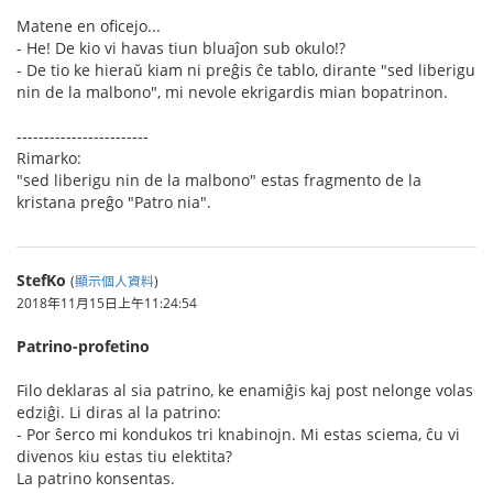
Matene en oficejo...
- He! De kio vi havas tiun bluaĵon sub okulo!?
- De tio ke hieraŭ kiam ni preĝis ĉe tablo, dirante "sed liberigu
nin de la malbono", mi nevole ekrigardis mian bopatrinon.
------------------------
Rimarko:
"sed liberigu nin de la malbono" estas fragmento de la
kristana preĝo "Patro nia".
StefKo
(
顯示個人資料
)
2018年11月15日上午11:24:54
Patrino-profetino
Filo deklaras al sia patrino, ke enamiĝis kaj post nelonge volas
edziĝi. Li diras al la patrino:
- Por ŝerco mi kondukos tri knabinojn. Mi estas sciema, ĉu vi
divenos kiu estas tiu elektita?
La patrino konsentas.