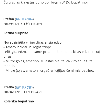
Ĉu vi scias kia estas puno por bigamio? Du bopatrinoj.
StefKo
(
顯示個人資料
)
2018年11月15日上午11:23:49
Edzina surprizo
Novedziniĝita virino diras al sia edzo:
- Amato, baldaŭ ni loĝos triope.
Feliĉigita edzo, pensante pri atendata bebo, kisas edzinon kaj
diras:
- Mi tre ĝojas, amatino! Mi estas plej feliĉa viro en la tuta
mondo!
- Mi tre ĝojas, amato, morgaŭ enloĝiĝos ĉe ni mia patrino.
StefKo
(
顯示個人資料
)
2018年11月15日上午11:24:21
Kolerika bopatrino