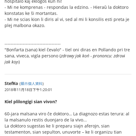
hospitalo kaj ekloĝos kun ni!
- Mi ne komprenas - respondas la edzino. - Hieraŭ la doktoro
konstatas ke ŝi mortantas.
- Mi ne scias kion li diris al vi, sed al mi li konsilis esti preta je
plej malbona okazo.
-------------------------------------
"Bonfarta (sana) kiel ĉevalo" - tiel oni diras en Pollando pri tre
sana, viveca, vigla persono (
zdrowy jak koń - prononcu: zdrovɨ
jak koɲ
)
StefKo
(
顯示個人資料
)
2018年11月18日下午1:20:01
Kiel plilongigi sian vivon?
60-jara malsana viro ĉe doktoro… La diagnozo estas terura: al
la malsanulo restis duonjaro de la vivo...
La doktoro sugestas ke li preparu siajn aferojn, sian
testamenton, sian sepulton, unuvorte – ke li organizu tian