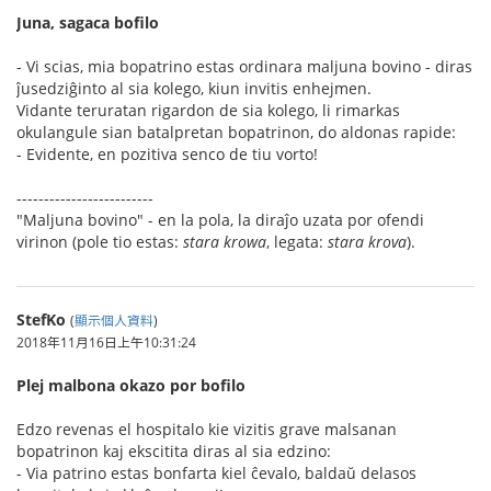
Juna, sagaca bofilo
- Vi scias, mia bopatrino estas ordinara maljuna bovino - diras
ĵusedziĝinto al sia kolego, kiun invitis enhejmen.
Vidante teruratan rigardon de sia kolego, li rimarkas
okulangule sian batalpretan bopatrinon, do aldonas rapide:
- Evidente, en pozitiva senco de tiu vorto!
-------------------------
"Maljuna bovino" - en la pola, la diraĵo uzata por ofendi
virinon (pole tio estas:
stara krowa
, legata:
stara krova
).
StefKo
(
顯示個人資料
)
2018年11月16日上午10:31:24
Plej malbona okazo por bofilo
Edzo revenas el hospitalo kie vizitis grave malsanan
bopatrinon kaj ekscitita diras al sia edzino:
- Via patrino estas bonfarta kiel ĉevalo, baldaŭ delasos