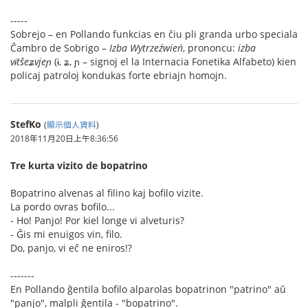
-----
Sobrejo – en Pollando funkcias en ĉiu pli granda urbo speciala
Ĉambro de Sobrigo –
Izba Wytrzeźwień
, prononcu:
izba
vɨtŝeʑvjeɲ
(ɨ, ʑ, ɲ – signoj el la Internacia Fonetika Alfabeto) kien
policaj patroloj kondukas forte ebriajn homojn.
StefKo
(
顯示個人資料
)
2018年11月20日上午8:36:56
Tre kurta vizito de bopatrino
Bopatrino alvenas al filino kaj bofilo vizite.
La pordo ovras bofilo...
- Ho! Panjo! Por kiel longe vi alveturis?
- Ĝis mi enuigos vin, filo.
Do, panjo, vi eĉ ne eniros!?
-------
En Pollando ĝentila bofilo alparolas bopatrinon "patrino" aŭ
"panjo", malpli ĝentila - "bopatrino".