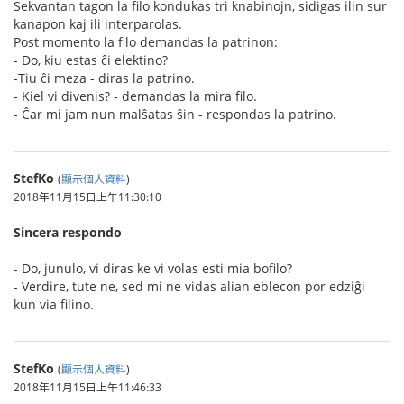
Sekvantan tagon la filo kondukas tri knabinojn, sidigas ilin sur
kanapon kaj ili interparolas.
Post momento la filo demandas la patrinon:
- Do, kiu estas ĉi elektino?
-Tiu ĉi meza - diras la patrino.
- Kiel vi divenis? - demandas la mira filo.
- Ĉar mi jam nun malŝatas ŝin - respondas la patrino.
StefKo
(
顯示個人資料
)
2018年11月15日上午11:30:10
Sincera respondo
- Do, junulo, vi diras ke vi volas esti mia bofilo?
- Verdire, tute ne, sed mi ne vidas alian eblecon por edziĝi
kun via filino.
StefKo
(
顯示個人資料
)
2018年11月15日上午11:46:33