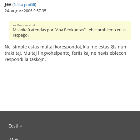
Jev
(
Näita profiili
)
24. august 2006 9:57.35
Desideratist:
Mi ankaŭ atendas por "Ana Renkontas" - eble problemo en la
retpaĝo?
Ne, simple estas multaj korespondoj, kiuj ne estas ĝis nun
traktitaj. Multaj lingvohelpantoj feriis kaj ne havis eblecon
respondi la taskojn.
Eesti
Meist