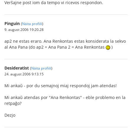
Verŝajne post iom da tempo vi ricevos respondon.
Pinguin
(
Näita profiili
)
9. august 2006 19:20.28
ap2 ne estas eraro. Ana Renkontas estas konsiderata la sekvo
al Ana Pana (do ap2 = Ana Pana 2 = Ana Renkontas
)
Desideratist
(
Näita profiili
)
24. august 2006 9:13.15
Mi ankaŭ - por du semajnoj miaj respondoj jam atendas!
Mi ankaŭ atendas por "Ana Renkontas" - eble problemo en la
retpaĝo?
Dezjo