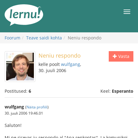
Sisu
juurde
Men
Foorum
Teave saidi kohta
Neniu respondo
Neniu respondo
Vasta
kelle poolt
wulfgang
,
30. juuli 2006
Postitused:
6
Keel:
Esperanto
wulfgang
(
Näita profiili
)
30. juuli 2006 19:46.01
Saluton!
Mi ne ricevas iu respondo al "Ana renkontas". La komunikoj