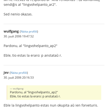
sendiĝis al "lingvohelpanto_ar2".
Sed nenio okazas.
wulfgang
(
Näita profiili
)
30. juuli 2006 19:47.52
Pardonu, al "lingvohelpanto_ap2"
Eble, tio estas la eraro: p anstataŭ r.
Jev
(
Näita profiili
)
30. juuli 2006 20:16.53
wulfgang:
Pardonu, al "lingvohelpanto_ap2"
Eble, tio estas la eraro: p anstataŭ r.
Eble la lingvohelpanto estas nun okupita aŭ ien forveturis.