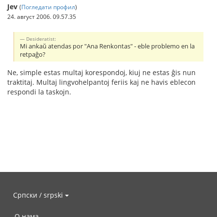
Jev
(
Погледати профил
)
24. август 2006. 09.57.35
Desideratist:
Mi ankaŭ atendas por "Ana Renkontas" - eble problemo en la
retpaĝo?
Ne, simple estas multaj korespondoj, kiuj ne estas ĝis nun
traktitaj. Multaj lingvohelpantoj feriis kaj ne havis eblecon
respondi la taskojn.
Српски / srpski
О нама