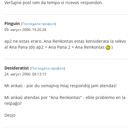
Verŝajne post iom da tempo vi ricevos respondon.
Pinguin
(
Погледати профил
)
09. август 2006. 19.20.28
ap2 ne estas eraro. Ana Renkontas estas konsiderata la sekvo
al Ana Pana (do ap2 = Ana Pana 2 = Ana Renkontas
)
Desideratist
(
Погледати профил
)
24. август 2006. 09.13.15
Mi ankaŭ - por du semajnoj miaj respondoj jam atendas!
Mi ankaŭ atendas por "Ana Renkontas" - eble problemo en la
retpaĝo?
Dezjo