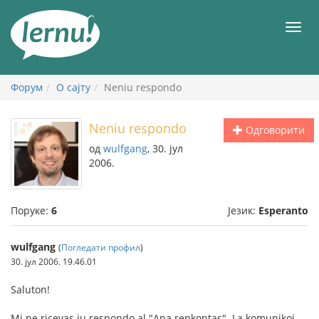
У
садржају
Мен
Форум
О сајту
Neniu respondo
Neniu respondo
Одговорити
од
wulfgang
, 30. јул
2006.
Поруке:
6
Језик:
Esperanto
wulfgang
(
Погледати профил
)
30. јул 2006. 19.46.01
Saluton!
Mi ne ricevas iu respondo al "Ana renkontas". La komunikoj