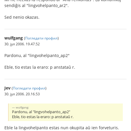
sendiĝis al "lingvohelpanto_ar2".
Sed nenio okazas.
wulfgang
(
Погледати профил
)
30. јул 2006. 19.47.52
Pardonu, al "lingvohelpanto_ap2"
Eble, tio estas la eraro: p anstataŭ r.
Jev
(
Погледати профил
)
30. јул 2006. 20.16.53
wulfgang:
Pardonu, al "lingvohelpanto_ap2"
Eble, tio estas la eraro: p anstataŭ r.
Eble la lingvohelpanto estas nun okupita aŭ ien forveturis.