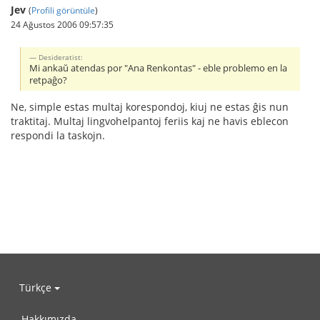
Jev
(
Profili görüntüle
)
24 Ağustos 2006 09:57:35
Desideratist:
Mi ankaŭ atendas por "Ana Renkontas" - eble problemo en la
retpaĝo?
Ne, simple estas multaj korespondoj, kiuj ne estas ĝis nun
traktitaj. Multaj lingvohelpantoj feriis kaj ne havis eblecon
respondi la taskojn.
Türkçe
Hakkımızda