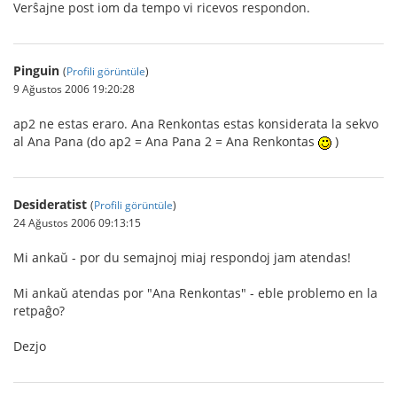
Verŝajne post iom da tempo vi ricevos respondon.
Pinguin
(
Profili görüntüle
)
9 Ağustos 2006 19:20:28
ap2 ne estas eraro. Ana Renkontas estas konsiderata la sekvo
al Ana Pana (do ap2 = Ana Pana 2 = Ana Renkontas
)
Desideratist
(
Profili görüntüle
)
24 Ağustos 2006 09:13:15
Mi ankaŭ - por du semajnoj miaj respondoj jam atendas!
Mi ankaŭ atendas por "Ana Renkontas" - eble problemo en la
retpaĝo?
Dezjo