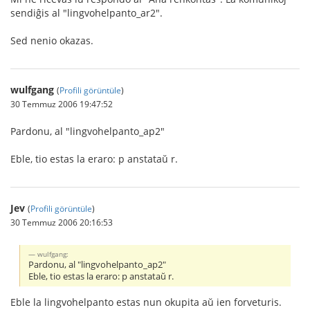
sendiĝis al "lingvohelpanto_ar2".
Sed nenio okazas.
wulfgang
(
Profili görüntüle
)
30 Temmuz 2006 19:47:52
Pardonu, al "lingvohelpanto_ap2"
Eble, tio estas la eraro: p anstataŭ r.
Jev
(
Profili görüntüle
)
30 Temmuz 2006 20:16:53
wulfgang:
Pardonu, al "lingvohelpanto_ap2"
Eble, tio estas la eraro: p anstataŭ r.
Eble la lingvohelpanto estas nun okupita aŭ ien forveturis.