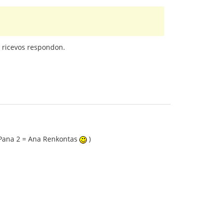
i ricevos respondon.
a Pana 2 = Ana Renkontas
)