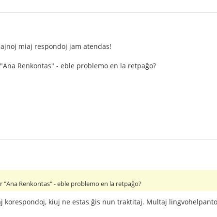
ajnoj miaj respondoj jam atendas!
"Ana Renkontas" - eble problemo en la retpaĝo?
 "Ana Renkontas" - eble problemo en la retpaĝo?
 korespondoj, kiuj ne estas ĝis nun traktitaj. Multaj lingvohelpantoj