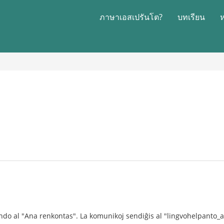
ภาษาเอสเปรันโต?
บทเรียน
1
ndo al "Ana renkontas". La komunikoj sendiĝis al "lingvohelpanto_a