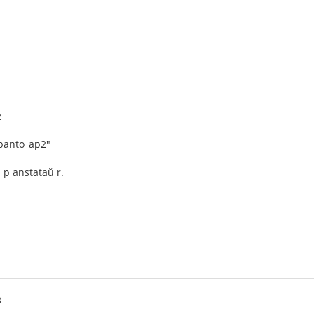
2
lpanto_ap2"
: p anstataŭ r.
3