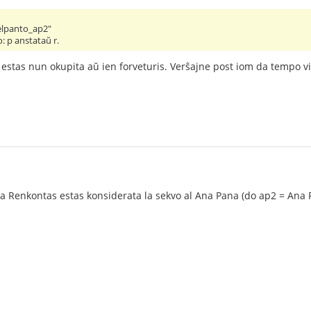
elpanto_ap2"
o: p anstataŭ r.
 estas nun okupita aŭ ien forveturis. Verŝajne post iom da tempo v
na Renkontas estas konsiderata la sekvo al Ana Pana (do ap2 = An