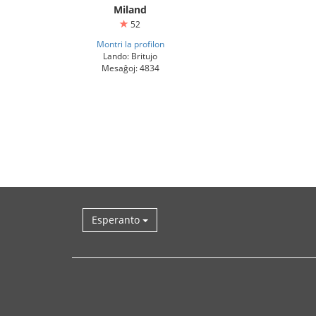
Miland
52
Montri la profilon
Lando: Britujo
Mesaĝoj: 4834
Esperanto