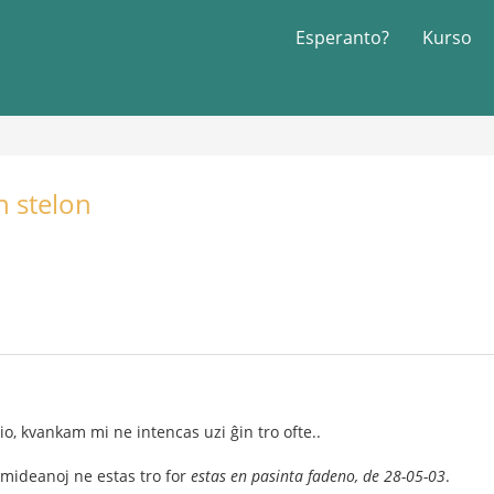
Esperanto?
Kurso
n stelon
o, kvankam mi ne intencas uzi ĝin tro ofte..
mideanoj ne estas tro for
estas en pasinta fadeno, de 28-05-03
.