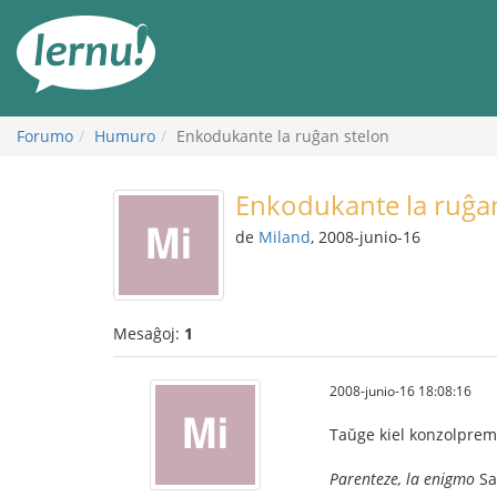
Al
la
enhavo
Forumo
Humuro
Enkodukante la ruĝan stelon
Enkodukante la ruĝa
de
Miland
, 2008-junio-16
Mesaĝoj:
1
2008-junio-16 18:08:16
Taŭge kiel konzolpremi
Parenteze, la enigmo
Sa