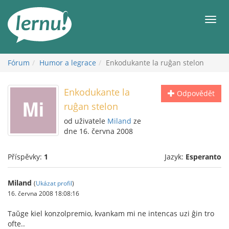
Přejít
k
Men
obsahu
Fórum
Humor a legrace
Enkodukante la ruĝan stelon
Enkodukante la
Odpovědět
ruĝan stelon
od uživatele
Miland
ze
dne 16. června 2008
Příspěvky:
1
Jazyk:
Esperanto
Miland
(
Ukázat profil
)
16. června 2008 18:08:16
Taŭge kiel konzolpremio, kvankam mi ne intencas uzi ĝin tro
ofte..