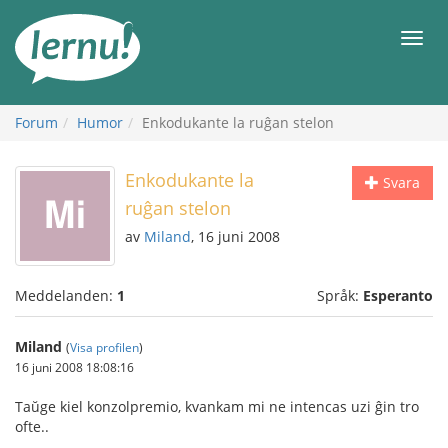
Till
sidans
Meny
innehåll
Forum
Humor
Enkodukante la ruĝan stelon
Enkodukante la
Svara
ruĝan stelon
av
Miland
, 16 juni 2008
Meddelanden:
1
Språk:
Esperanto
Miland
(
Visa profilen
)
16 juni 2008 18:08:16
Taŭge kiel konzolpremio, kvankam mi ne intencas uzi ĝin tro
ofte..