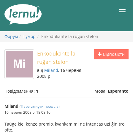
До
змісту
Мен
Форум
Гумор
Enkodukante la ruĝan stelon
Enkodukante la
Відповісти
ruĝan stelon
від
Miland
, 16 червня
2008 р.
Повідомлення:
1
Мова:
Esperanto
Miland
(
Переглянути профіль
)
16 червня 2008 р. 18:08:16
Taŭge kiel konzolpremio, kvankam mi ne intencas uzi ĝin tro
ofte..