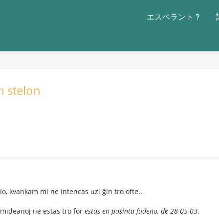
エスペラント？
n stelon
o, kvankam mi ne intencas uzi ĝin tro ofte..
mideanoj ne estas tro for
estas en pasinta fadeno, de 28-05-03
.