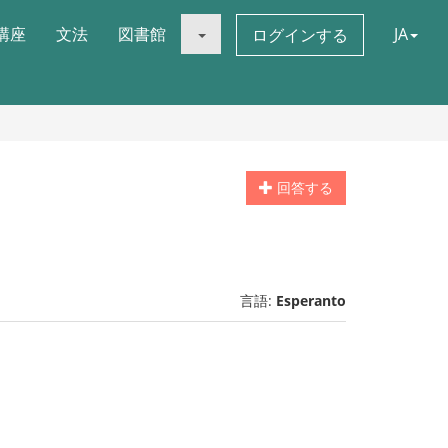
講座
文法
図書館
JA
ログインする
回答する
言語:
Esperanto