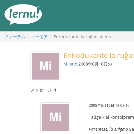
目
次
へ
フォーラム
ユーモア
Enkodukante la ruĝan stelon
Enkodukante la ruĝa
Miland
,2008年6月16日の
メッセージ:
1
2008年6月16日 18:08:16
Taŭge kiel konzolpremi
Parenteze, la enigmo
Sa