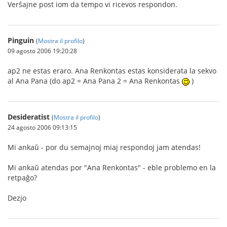
Verŝajne post iom da tempo vi ricevos respondon.
Pinguin
(
Mostra il profilo
)
09 agosto 2006 19:20:28
ap2 ne estas eraro. Ana Renkontas estas konsiderata la sekvo
al Ana Pana (do ap2 = Ana Pana 2 = Ana Renkontas
)
Desideratist
(
Mostra il profilo
)
24 agosto 2006 09:13:15
Mi ankaŭ - por du semajnoj miaj respondoj jam atendas!
Mi ankaŭ atendas por "Ana Renkontas" - eble problemo en la
retpaĝo?
Dezjo