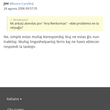
Jev
(
Mostra il profilo
)
24 agosto 2006 09:57:35
Desideratist:
Mi ankaŭ atendas por "Ana Renkontas" - eble problemo en la
retpaĝo?
Ne, simple estas multaj korespondoj, kiuj ne estas ĝis nun
traktitaj. Multaj lingvohelpantoj feriis kaj ne havis eblecon
respondi la taskojn.
Italiano
Chi siamo