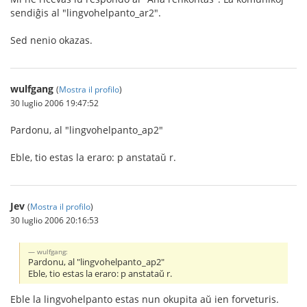
sendiĝis al "lingvohelpanto_ar2".
Sed nenio okazas.
wulfgang
(
Mostra il profilo
)
30 luglio 2006 19:47:52
Pardonu, al "lingvohelpanto_ap2"
Eble, tio estas la eraro: p anstataŭ r.
Jev
(
Mostra il profilo
)
30 luglio 2006 20:16:53
wulfgang:
Pardonu, al "lingvohelpanto_ap2"
Eble, tio estas la eraro: p anstataŭ r.
Eble la lingvohelpanto estas nun okupita aŭ ien forveturis.