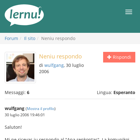
Vai
all’indice
Men
Forum
Il sito
Neniu respondo
Neniu respondo
Rispondi
di
wulfgang
, 30 luglio
2006
Messaggi:
6
Lingua:
Esperanto
wulfgang
(
Mostra il profilo
)
30 luglio 2006 19:46:01
Saluton!
Mi ne ricevas iu respondo al "Ana renkontas". La komunikoj