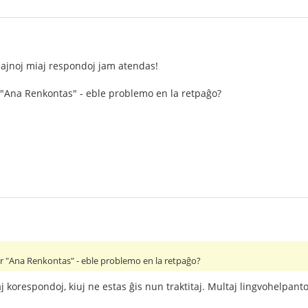
ajnoj miaj respondoj jam atendas!
"Ana Renkontas" - eble problemo en la retpaĝo?
 "Ana Renkontas" - eble problemo en la retpaĝo?
 korespondoj, kiuj ne estas ĝis nun traktitaj. Multaj lingvohelpantoj