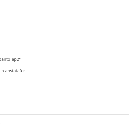
2
lpanto_ap2"
: p anstataŭ r.
3