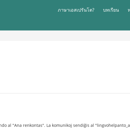
ภาษาเอสเปรันโต?
บทเรียน
1
ndo al "Ana renkontas". La komunikoj sendiĝis al "lingvohelpanto_a