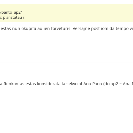
elpanto_ap2"
o: p anstataŭ r.
 estas nun okupita aŭ ien forveturis. Verŝajne post iom da tempo v
na Renkontas estas konsiderata la sekvo al Ana Pana (do ap2 = An