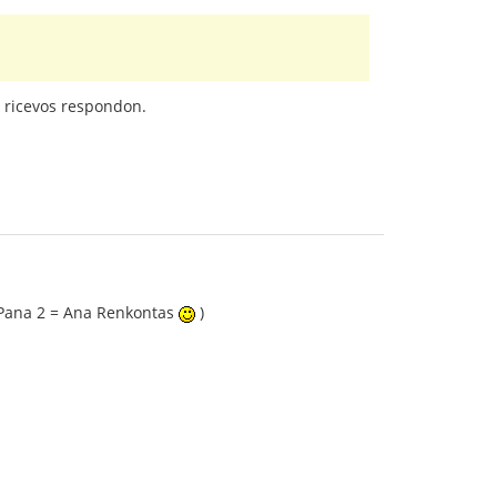
i ricevos respondon.
a Pana 2 = Ana Renkontas
)