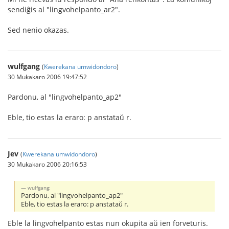
sendiĝis al "lingvohelpanto_ar2".
Sed nenio okazas.
wulfgang
(
Kwerekana umwidondoro
)
30 Mukakaro 2006 19:47:52
Pardonu, al "lingvohelpanto_ap2"
Eble, tio estas la eraro: p anstataŭ r.
Jev
(
Kwerekana umwidondoro
)
30 Mukakaro 2006 20:16:53
wulfgang:
Pardonu, al "lingvohelpanto_ap2"
Eble, tio estas la eraro: p anstataŭ r.
Eble la lingvohelpanto estas nun okupita aŭ ien forveturis.