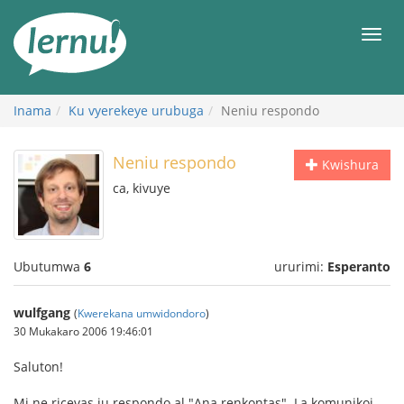
Ku
rupapuro
Urut
rw'ibirimwo
Inama
Ku vyerekeye urubuga
Neniu respondo
Neniu respondo
Kwishura
ca, kivuye
Ubutumwa
6
ururimi:
Esperanto
wulfgang
(
Kwerekana umwidondoro
)
30 Mukakaro 2006 19:46:01
Saluton!
Mi ne ricevas iu respondo al "Ana renkontas". La komunikoj