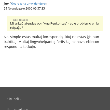
Jev
(
Kwerekana umwidondoro
)
24 Nyandagaro 2006 09:57:35
Desideratist:
Mi ankaŭ atendas por "Ana Renkontas" - eble problemo en la
retpaĝo?
Ne, simple estas multaj korespondoj, kiuj ne estas ĝis nun
traktitaj. Multaj lingvohelpantoj feriis kaj ne havis eblecon
respondi la taskojn.
Kirundi
ibitwerekeye