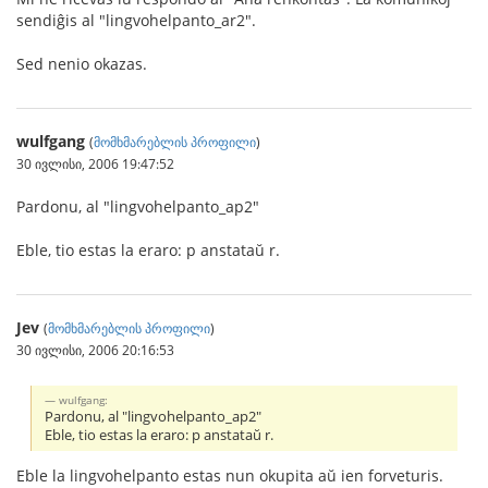
sendiĝis al "lingvohelpanto_ar2".
Sed nenio okazas.
wulfgang
(
მომხმარებლის პროფილი
)
30 ივლისი, 2006 19:47:52
Pardonu, al "lingvohelpanto_ap2"
Eble, tio estas la eraro: p anstataŭ r.
Jev
(
მომხმარებლის პროფილი
)
30 ივლისი, 2006 20:16:53
wulfgang:
Pardonu, al "lingvohelpanto_ap2"
Eble, tio estas la eraro: p anstataŭ r.
Eble la lingvohelpanto estas nun okupita aŭ ien forveturis.