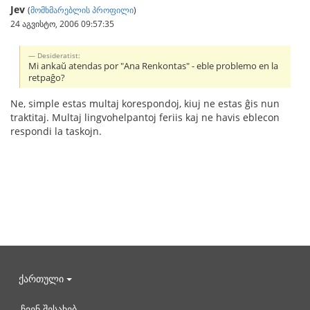
Jev
(
მომხმარებლის პროფილი
)
24 აგვისტო, 2006 09:57:35
Desideratist:
Mi ankaŭ atendas por "Ana Renkontas" - eble problemo en la
retpaĝo?
Ne, simple estas multaj korespondoj, kiuj ne estas ĝis nun
traktitaj. Multaj lingvohelpantoj feriis kaj ne havis eblecon
respondi la taskojn.
ქართული
ჩვენ შესახებ