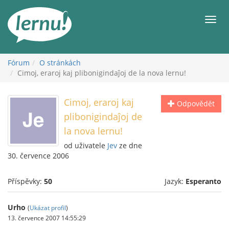
Přejít
k
Men
obsahu
Fórum
O stránkách
Cimoj, eraroj kaj plibonigindaĵoj de la nova lernu!
Cimoj, eraroj kaj
Odpovědět
plibonigindaĵoj de
la nova lernu!
od uživatele
Jev
ze dne
30. července 2006
Příspěvky:
50
Jazyk:
Esperanto
Urho
(
Ukázat profil
)
13. července 2007 14:55:29