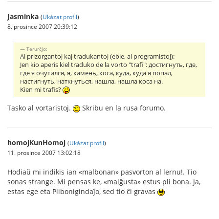
Jasminka
(
Ukázat profil
)
8. prosince 2007 20:39:12
Terurĉjo:
Al prizorgantoj kaj tradukantoj (eble, al programistoj):
Jen kio aperis kiel traduko de la vorto "trafi": достигнуть, где,
где я очутился, я, камень, коса, куда, куда я попал,
настигнуть, наткнуться, нашла, нашла коса на.
Kien mi trafis?
Tasko al vortaristoj.
Skribu en la rusa forumo.
homojKunHomoj
(
Ukázat profil
)
11. prosince 2007 13:02:18
Hodiaŭ mi indikis ian «malbonan» pasvorton al lernu!. Tio
sonas strange. Mi pensas ke, «malĝusta» estus pli bona. Ja,
estas ege eta Plibonigindaĵo, sed tio ĉi gravas