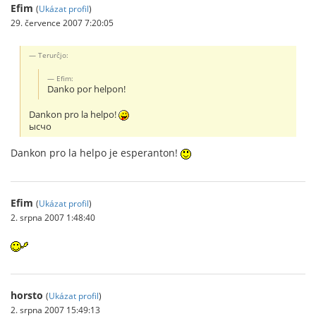
Efim
(
Ukázat profil
)
29. července 2007 7:20:05
Terurĉjo:
Efim:
Danko por helpon!
Dankon pro la helpo!
ысчо
Dankon pro la helpo je esperanton!
Efim
(
Ukázat profil
)
2. srpna 2007 1:48:40
horsto
(
Ukázat profil
)
2. srpna 2007 15:49:13