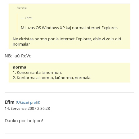
horsto:
Efim:
Mi uzas OS Windows XP kaj norma Internet Explorer.
Ne ekzistas normo por la Internet Explorer, eble vi volis diri
normala?
NB: laŭ ReVo:
norma
1. Koncernanta la normon.
2. Konforma al normo, laŭnorma, normala.
Efim
(
Ukázat profil
)
14. července 2007 2:36:28
Danko por helpon!