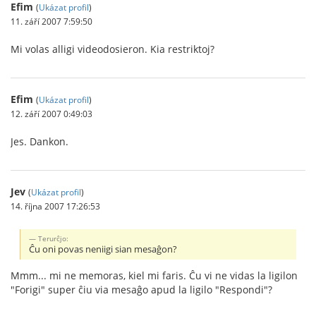
Efim
(
Ukázat profil
)
11. září 2007 7:59:50
Mi volas alligi videodosieron. Kia restriktoj?
Efim
(
Ukázat profil
)
12. září 2007 0:49:03
Jes. Dankon.
Jev
(
Ukázat profil
)
14. října 2007 17:26:53
Terurĉjo:
Ĉu oni povas neniigi sian mesaĝon?
Mmm... mi ne memoras, kiel mi faris. Ĉu vi ne vidas la ligilon
"Forigi" super ĉiu via mesaĝo apud la ligilo "Respondi"?