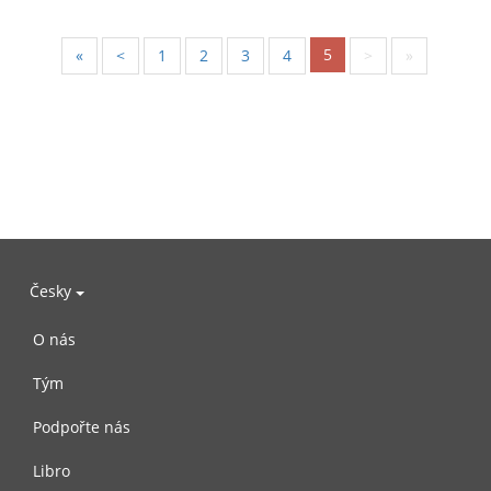
5
«
<
1
2
3
4
>
»
Česky
O nás
Tým
Podpořte nás
Libro