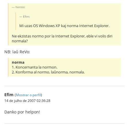
horsto:
Efim:
Mi uzas OS Windows XP kaj norma Internet Explorer.
Ne ekzistas normo por la Internet Explorer, eble vi volis diri
normala?
NB: laŭ ReVo:
norma
1. Koncernanta la normon.
2. Konforma al normo, laŭnorma, normala.
Efim
(
Mostrar o perfil
)
14 de julho de 2007 02:36:28
Danko por helpon!