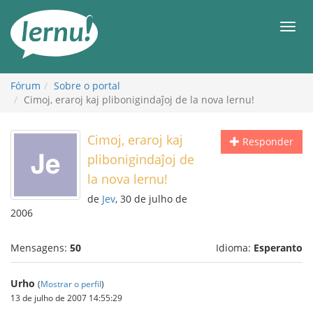
Ir
ao
Men
conteúdo
Fórum
Sobre o portal
Cimoj, eraroj kaj plibonigindaĵoj de la nova lernu!
Cimoj, eraroj kaj
Responder
plibonigindaĵoj de
la nova lernu!
de
Jev
, 30 de julho de
2006
Mensagens:
50
Idioma:
Esperanto
Urho
(
Mostrar o perfil
)
13 de julho de 2007 14:55:29