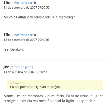
Efim
(
Mostrar o perfil
)
11 de setembro de 2007 07:59:50
Mi volas alligi videodosieron. Kia restriktoj?
Efim
(
Mostrar o perfil
)
12 de setembro de 2007 00:49:03
Jes. Dankon.
Jev
(
Mostrar o perfil
)
14 de outubro de 2007 17:26:53
Terurĉjo:
Ĉu oni povas neniigi sian mesaĝon?
Mmm... mi ne memoras, kiel mi faris. Ĉu vi ne vidas la ligilon
"Forigi" super ĉiu via mesaĝo apud la ligilo "Respondi"?