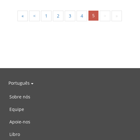
5
«
<
1
2
3
4
>
»
Português
Sobre nós
Equipe
Apoie-nos
Libro