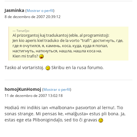
Jasminka
(
Mostrar o perfil
)
8 de dezembro de 2007 20:39:12
Terurĉjo:
Al prizorgantoj kaj tradukantoj (eble, al programistoj):
Jen kio aperis kiel traduko de la vorto "trafi": достигнуть, где,
где я очутился, я, камень, коса, куда, куда я попал,
настигнуть, наткнуться, нашла, нашла коса на.
Kien mi trafis?
Tasko al vortaristoj.
Skribu en la rusa forumo.
homojKunHomoj
(
Mostrar o perfil
)
11 de dezembro de 2007 13:02:18
Hodiaŭ mi indikis ian «malbonan» pasvorton al lernu!. Tio
sonas strange. Mi pensas ke, «malĝusta» estus pli bona. Ja,
estas ege eta Plibonigindaĵo, sed tio ĉi gravas