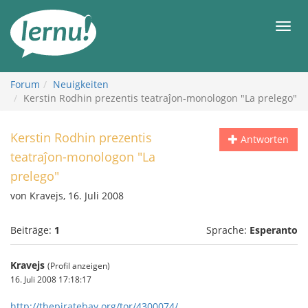
Zum
Inhalt
Men
Forum
Neuigkeiten
Kerstin Rodhin prezentis teatraĵon-monologon "La prelego"
Kerstin Rodhin prezentis
Antworten
teatraĵon-monologon "La
prelego"
von Kravejs, 16. Juli 2008
Beiträge:
1
Sprache:
Esperanto
Kravejs
(Profil anzeigen)
16. Juli 2008 17:18:17
http://thepiratebay.org/tor/4300074/