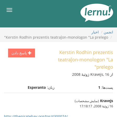
رود
ه
فهرس
حتوا
انجمن
اخبار
Kerstin Rodhin prezentis teatraĵon-monologon "La prelego"
Kerstin Rodhin prezentis
پاسخ دادن
teatraĵon-monologon "La
prelego"
از Kravejs, 16 ژوئیهٔ 2008
پست‌ها:
1
زبان:
Esperanto
Kravejs
(نمایش مشخصات)
16 ژوئیهٔ 2008،‏ 17:18:17
http://thepiratebay.org/tor/4300074/