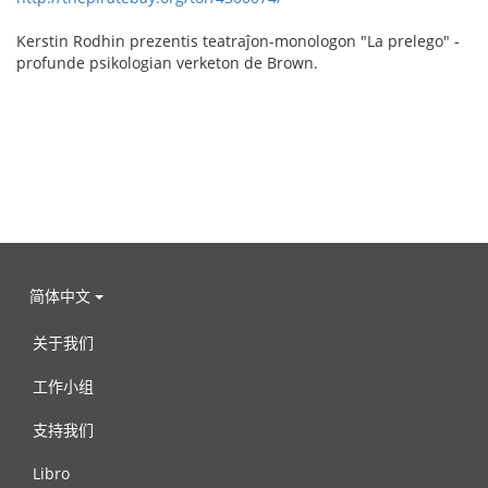
Kerstin Rodhin prezentis teatraĵon-monologon "La prelego" -
profunde psikologian verketon de Brown.
简体中文
关于我们
工作小组
支持我们
Libro