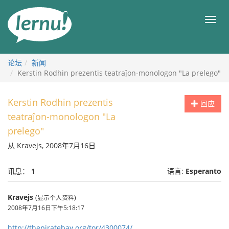
去
目
目
錄
录
頁
论坛
新闻
Kerstin Rodhin prezentis teatraĵon-monologon "La prelego"
Kerstin Rodhin prezentis
回应
teatraĵon-monologon "La
prelego"
从 Kravejs, 2008年7月16日
讯息：
1
语言:
Esperanto
Kravejs
(显示个人资料)
2008年7月16日下午5:18:17
http://thepiratebay.org/tor/4300074/