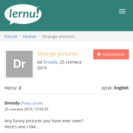
Więcej
Men
Forum
Humor
Strange pictures
Strange pictures
Odpowiedz
od
Droody
, 25 czerwca
2019
Wpisy:
2
Język:
English
Droody
(
Pokaż profil
)
25 czerwca 2019, 13:59:35
Any funny pictures you have ever seen?
Here's one I like...