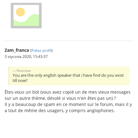
Zam_franca
(
Pokaż profil
)
3 stycznia 2020, 15:43:37
Fleurrose:
You are the only english speaker that i have find do you exist
till now?
Êtes-vous un bot (vous avez copié un de mes vieux messages
sur un autre thème, désolé si vous n'en êtes pas un) ?
Il y a beaucoup de spam en ce moment sur le forum, mais il y
a tout de même des usagers, y compris anglophones.