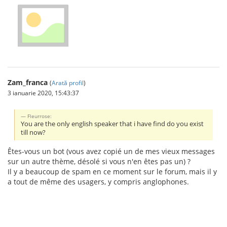
Zam_franca
(
Arată profil
)
3 ianuarie 2020, 15:43:37
Fleurrose:
You are the only english speaker that i have find do you exist
till now?
Êtes-vous un bot (vous avez copié un de mes vieux messages
sur un autre thème, désolé si vous n'en êtes pas un) ?
Il y a beaucoup de spam en ce moment sur le forum, mais il y
a tout de même des usagers, y compris anglophones.