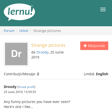
Mergi
la
Meni
conținut
Forum
Umor
Strange pictures
Strange pictures
Răspunde
de
Droody
, 25 iunie
2019
Contribuții/Mesaje:
2
Limbă:
English
Droody
(
Arată profil
)
25 iunie 2019, 13:59:35
Any funny pictures you have ever seen?
Here's one I like...