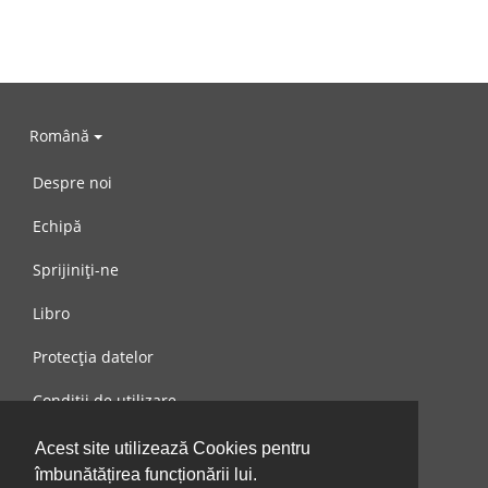
Română
Despre noi
Echipă
Sprijiniți-ne
Libro
Protecția datelor
Condiții de utilizare
Mesaj către noi
Acest site utilizează Cookies pentru
îmbunătățirea funcționării lui.