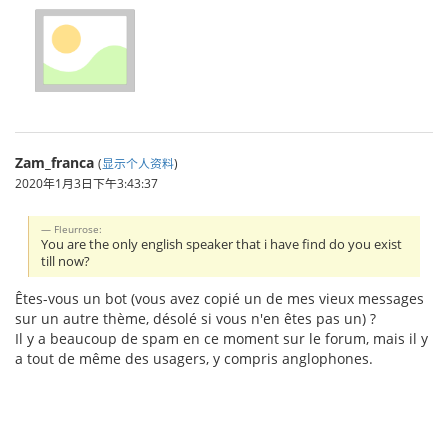
Zam_franca
(
显示个人资料
)
2020年1月3日下午3:43:37
Fleurrose:
You are the only english speaker that i have find do you exist
till now?
Êtes-vous un bot (vous avez copié un de mes vieux messages
sur un autre thème, désolé si vous n'en êtes pas un) ?
Il y a beaucoup de spam en ce moment sur le forum, mais il y
a tout de même des usagers, y compris anglophones.