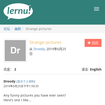
去
目
目
錄
录
頁
论坛
幽默
Strange pictures
Strange pictures
回应
从
Droody
, 2019年6月25
日
讯息：
2
语言:
English
Droody
(
显示个人资料
)
2019年6月25日下午1:59:35
Any funny pictures you have ever seen?
Here's one I like...