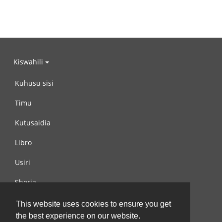
Kiswahili
Kuhusu sisi
Timu
Kutusaidia
Libro
Usiri
Sheria
Wasiliana na si
This website uses cookies to ensure you get
the best experience on our website.