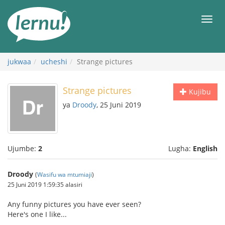
Kwa
maudhui
orod
jukwaa
ucheshi
Strange pictures
Strange pictures
Kujibu
ya
Droody
, 25 Juni 2019
Ujumbe:
2
Lugha:
English
Droody
(
Wasifu wa mtumiaji
)
25 Juni 2019 1:59:35 alasiri
Any funny pictures you have ever seen?
Here's one I like...