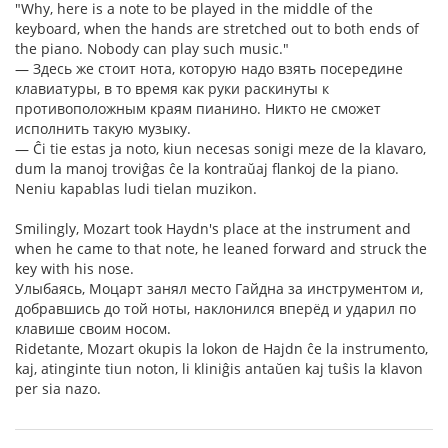
"Why, here is a note to be played in the middle of the
keyboard, when the hands are stretched out to both ends of
the piano. Nobody can play such music."
— Здесь же стоит нота, которую надо взять посередине
клавиатуры, в то время как руки раскинуты к
противоположным краям пианино. Никто не сможет
исполнить такую музыку.
— Ĉi tie estas ja noto, kiun necesas sonigi meze de la klavaro,
dum la manoj troviĝas ĉe la kontraŭaj flankoj de la piano.
Neniu kapablas ludi tielan muzikon.
Smilingly, Mozart took Haydn's place at the instrument and
when he came to that note, he leaned forward and struck the
key with his nose.
Улыбаясь, Моцарт занял место Гайдна за инструментом и,
добравшись до той ноты, наклонился вперёд и ударил по
клавише своим носом.
Ridetante, Mozart okupis la lokon de Hajdn ĉe la instrumento,
kaj, atinginte tiun noton, li kliniĝis antaŭen kaj tuŝis la klavon
per sia nazo.