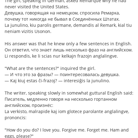
The girl, speaking in German, asked Remarque why he had
never visited the United States.
Девушка, говорящая на немецком, спросила Ремарка,
почему тот никогда не бывал в Соединённых Штатах.
La junulino, kiu parolis germane, demandis al Remark, kial tiu
neniam vizitis Usonon.
His answer was that he knew only a few sentences in English.
Он ответил, что знает лишь несколько фраз на английском.
Li respondis, ke li scias nur kelkajn frazojn anglalingve.
"What are the sentences?" inquired the girl.
— И что это за фразы? — поинтересовалась девушка.
— Kaj kiuj estas ĉi-frazoj? — interesiĝis la junulino.
The writer, speaking slowly in somewhat guttural English said:
Писатель, медленно говоря на несколько гортанном
английском, произнёс:
La verkisto, malrapide kaj iom glotece parolante anglalingve,
prononcis:
"How do you do? I love you. Forgive me. Forget me. Ham and
eggs, please?"