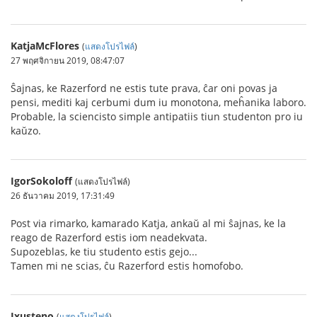
KatjaMcFlores
(
แสดงโปรไฟล์
)
27 พฤศจิกายน 2019, 08:47:07
Ŝajnas, ke Razerford ne estis tute prava, ĉar oni povas ja
pensi, mediti kaj cerbumi dum iu monotona, meĥanika laboro.
Probable, la sciencisto simple antipatiis tiun studenton pro iu
kaŭzo.
IgorSokoloff
(แสดงโปรไฟล์)
26 ธันวาคม 2019, 17:31:49
Post via rimarko, kamarado Katja, ankaŭ al mi ŝajnas, ke la
reago de Razerford estis iom neadekvata.
Supozeblas, ke tiu studento estis gejo...
Tamen mi ne scias, ĉu Razerford estis homofobo.
Jxusteno
(
แสดงโปรไฟล์
)