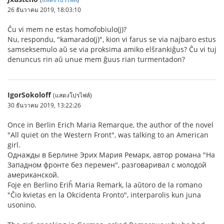
26 ธันวาคม 2019, 18:03:10
Ĉu vi mem ne estas homofobiulo(j)?
Nu, respondu, "kamarado(j)", kion vi farus se via najbaro estus
samseksemulo aŭ se via proksima amiko elŝrankiĝus? Ĉu vi tuj
denuncus rin aŭ unue mem ĝuus rian turmentadon?
IgorSokoloff
(แสดงโปรไฟล์)
30 ธันวาคม 2019, 13:22:26
Once in Berlin Erich Maria Remarque, the author of the novel
"All quiet on the Western Front", was talking to an American
girl.
Однажды в Берлине Эрих Мария Ремарк, автор романа "На
Западном фронте без перемен", разговаривал с молодой
американской.
Foje en Berlino Eriĥ Maria Remark, la aŭtoro de la romano
"Ĉio kvietas en la Okcidenta Fronto", interparolis kun juna
usonino.