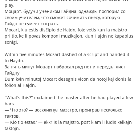
play.
Моцарт, будучи учеником Гайдна, однажды поспорил со
своим учителем, что сможет сочинить пьесу, которую
Гайдн не сумеет сыграть.
Mocart, kiu estis disĉiplo de Hajdn, foje vetis kun la majstro
pri tio, ke li povas komponi muzikaĵon, kiun Hajdn ne kapablus
sonigi.
Within five minutes Mozart dashed of a script and handed it
to Haydn.
За пять минут Моцарт набросал ряд нот и передал лист
Гайдну.
Dum kvin minutoj Mocart desegnis vicon da notoj kaj donis la
folion al Hajdn.
"What's this?" exclaimed the master after he had played a few
bars.
— Что это? — воскликнул маэстро, проиграв несколько
тактов.
— Kio tio estas? — ekkriis la majstro, post kiam li ludis kelkajn
taktojn.