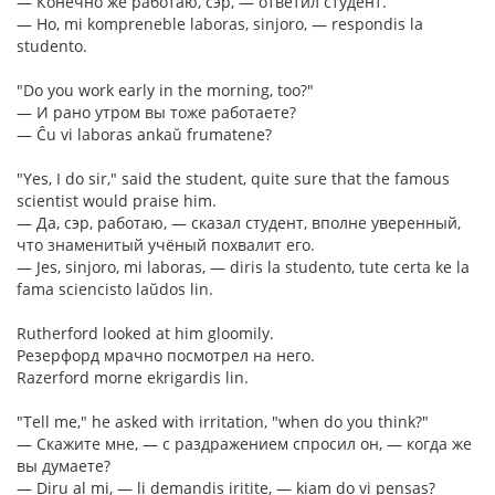
— Конечно же работаю, сэр, — ответил студент.
— Ho, mi kompreneble laboras, sinjoro, — respondis la
studento.
"Do you work early in the morning, too?"
— И рано утром вы тоже работаете?
— Ĉu vi laboras ankaŭ frumatene?
"Yes, I do sir," said the student, quite sure that the famous
scientist would praise him.
— Да, сэр, работаю, — сказал студент, вполне уверенный,
что знаменитый учёный похвалит его.
— Jes, sinjoro, mi laboras, — diris la studento, tute certa ke la
fama sciencisto laŭdos lin.
Rutherford looked at him gloomily.
Резерфорд мрачно посмотрел на него.
Razerford morne ekrigardis lin.
"Tell me," he asked with irritation, "when do you think?"
— Скажите мне, — с раздражением спросил он, — когда же
вы думаете?
— Diru al mi, — li demandis iritite, — kiam do vi pensas?