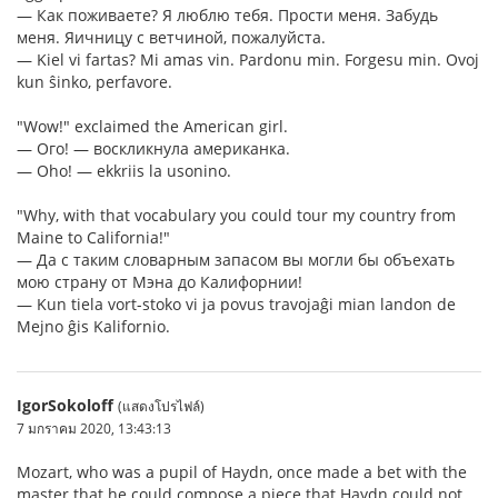
— Как поживаете? Я люблю тебя. Прости меня. Забудь
меня. Яичницу с ветчиной, пожалуйста.
— Kiel vi fartas? Mi amas vin. Pardonu min. Forgesu min. Ovoj
kun ŝinko, perfavore.
"Wow!" exclaimed the American girl.
— Ого! — воскликнула американка.
— Oho! — ekkriis la usonino.
"Why, with that vocabulary you could tour my country from
Maine to California!"
— Да с таким словарным запасом вы могли бы объехать
мою страну от Мэна до Калифорнии!
— Kun tiela vort-stoko vi ja povus travojaĝi mian landon de
Mejno ĝis Kalifornio.
IgorSokoloff
(แสดงโปรไฟล์)
7 มกราคม 2020, 13:43:13
Mozart, who was a pupil of Haydn, once made a bet with the
master that he could compose a piece that Haydn could not