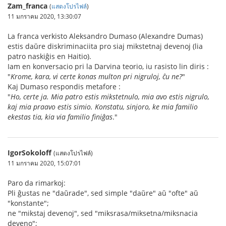
Zam_franca
(
แสดงโปรไฟล์
)
11 มกราคม 2020, 13:30:07
La franca verkisto Aleksandro Dumaso (Alexandre Dumas)
estis daŭre diskriminaciita pro siaj mikstetnaj devenoj (lia
patro naskiĝis en Haitio).
Iam en konversacio pri la Darvina teorio, iu rasisto lin diris :
"
Krome, kara, vi certe konas multon pri nigruloj, ĉu ne?
"
Kaj Dumaso respondis metafore :
"
Ho, certe ja. Mia patro estis mikstetnulo, mia avo estis nigrulo,
kaj mia praavo estis simio. Konstatu, sinjoro, ke mia familio
ekestas tia, kia via familio finiĝas
."
IgorSokoloff
(แสดงโปรไฟล์)
11 มกราคม 2020, 15:07:01
Paro da rimarkoj:
Pli ĝustas ne "daŭrade", sed simple "daŭre" aŭ "ofte" aŭ
"konstante";
ne "mikstaj devenoj", sed "miksrasa/miksetna/miksnacia
deveno";