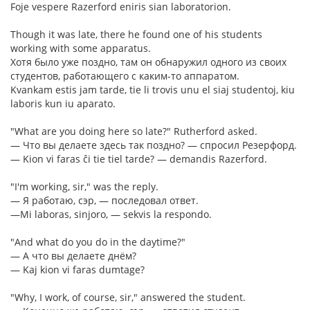
Foje vespere Razerford eniris sian laboratorion.
Though it was late, there he found one of his students
working with some apparatus.
Хотя было уже поздно, там он обнаружил одного из своих
студентов, работающего с каким-то аппаратом.
Kvankam estis jam tarde, tie li trovis unu el siaj studentoj, kiu
laboris kun iu aparato.
"What are you doing here so late?" Rutherford asked.
— Что вы делаете здесь так поздно? — спросил Резерфорд.
— Kion vi faras ĉi tie tiel tarde? — demandis Razerford.
"I'm working, sir," was the reply.
— Я работаю, сэр, — последовал ответ.
—Mi laboras, sinjoro, — sekvis la respondo.
"And what do you do in the daytime?"
— А что вы делаете днём?
— Kaj kion vi faras dumtage?
"Why, I work, of course, sir," answered the student.