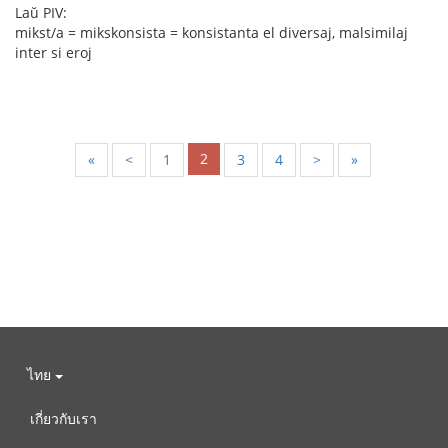
Laŭ PIV:
mikst/a = mikskonsista = konsistanta el diversaj, malsimilaj
inter si eroj
2
«
<
1
3
4
>
»
ไทย
เกี่ยวกับเรา