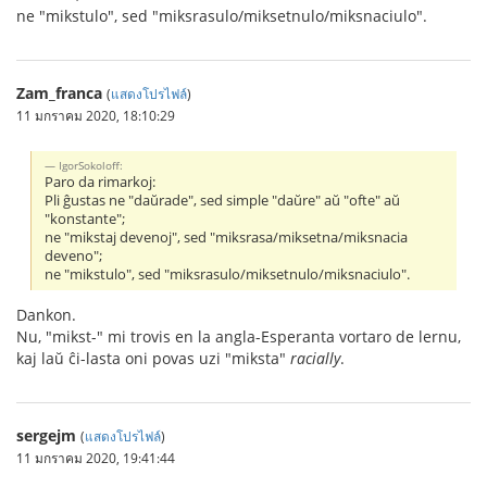
ne "mikstulo", sed "miksrasulo/miksetnulo/miksnaciulo".
Zam_franca
(
แสดงโปรไฟล์
)
11 มกราคม 2020, 18:10:29
IgorSokoloff:
Paro da rimarkoj:
Pli ĝustas ne "daŭrade", sed simple "daŭre" aŭ "ofte" aŭ
"konstante";
ne "mikstaj devenoj", sed "miksrasa/miksetna/miksnacia
deveno";
ne "mikstulo", sed "miksrasulo/miksetnulo/miksnaciulo".
Dankon.
Nu, "mikst-" mi trovis en la angla-Esperanta vortaro de lernu,
kaj laŭ ĉi-lasta oni povas uzi "miksta"
racially
.
sergejm
(
แสดงโปรไฟล์
)
11 มกราคม 2020, 19:41:44