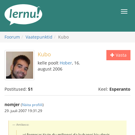
Sisu
juurde
Men
Foorum
Vaatepunktid
Kubo
Kubo
Vasta
kelle poolt
Hober
, 16.
august 2006
Postitused:
51
Keel:
Esperanto
nomjer
(
Näita profiili
)
29. juuli 2007 19:31.29
Amikeco:
...vi forgesas tiujn du milionoj da kubanoj kiu devis