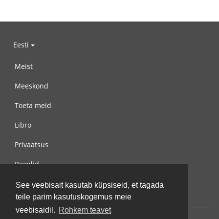
Eesti
Meist
Meeskond
Toeta meid
Libro
Privaatsus
Reeglid
Võta meiega ühendust
See veebisait kasutab küpsiseid, et tagada
teile parim kasutuskogemus meie
veebisaidil.
Rohkem teavet