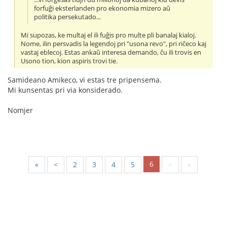
forfuĝi eksterlanden pro ekonomia mizero aŭ
politika persekutado...
Mi supozas, ke multaj el ili fuĝis pro multe pli banalaj kialoj.
Nome, ilin persvadis la legendoj pri "usona revo", pri riĉeco kaj
vastaj eblecoj. Estas ankaŭ interesa demando, ĉu ili trovis en
Usono tion, kion aspiris trovi tie.
Samideano Amikeco, vi estas tre pripensema.
Mi kunsentas pri via konsiderado.
Nomjer
6
«
<
2
3
4
5
>
»