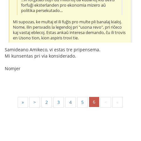
forfuĝi eksterlanden pro ekonomia mizero aŭ
politika persekutado...
Mi supozas, ke multaj el ili fuĝis pro multe pli banalaj kialoj.
Nome, ilin persvadis la legendoj pri "usona revo", pri riĉeco
kaj vastaj eblecoj. Estas ankaŭ interesa demando, ĉu ili trovis
en Usono tion, kion aspiris trovi tie.
Samideano Amikeco, vi estas tre pripensema.
Mi kunsentas pri via konsiderado.
Nomjer
6
«
<
2
3
4
5
>
»