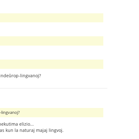
 hindeŭrop-lingvanoj?
p-lingvanoj?
nekutima elizio...
as kun la naturaj majaj lingvoj.