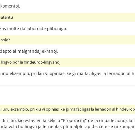
 komentoj.
", atentu
as multe da laboro de plibonigo.
 sole?
dapto al malgrandaj ekranoj.
la lingvo por la hindeŭrop-lingvanoj
 unu ekzemplo, pri kiu vi opinias, ke ĝi malfaciligas la lernadon al
i unu ekzemplo, pri kiu vi opinias, ke ĝi malfaciligas la lernadon al hindeŭro
diri, tio, kio estas en la sekcio "Propozicioj" de la unua leciono), la 
orta volo tiu lingvo ja lerneblas pli-malpli rapide, ĉefe se ni kompar