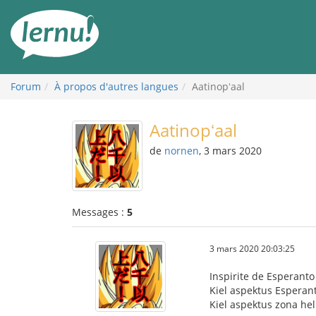
Aller
au
contenu
Forum
À propos d'autres langues
Aatinopʻaal
Aatinopʻaal
de
nornen
, 3 mars 2020
Messages :
5
3 mars 2020 20:03:25
Inspirite de Esperant
Kiel aspektus Esperan
Kiel aspektus zona he