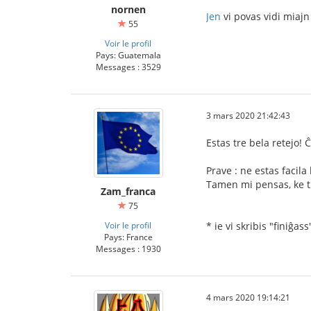
nornen
Jen
vi povas vidi miajn 
55
Voir le profil
Pays: Guatemala
Messages : 3529
3 mars 2020 21:42:43
Estas tre bela retejo! 
Prave : ne estas facil
Tamen mi pensas, ke ti
Zam_franca
75
Voir le profil
* ie vi skribis "finiĝass
Pays: France
Messages : 1930
4 mars 2020 19:14:21