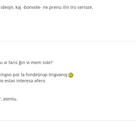
ideojn, kaj -bonvole- ne prenu ilin tro serioze.
Ĉu vi faris ĝin vi mem sole?
a lingvo por la hindeŭrop-lingvanoj
o estas interesa afero.
", atentu.