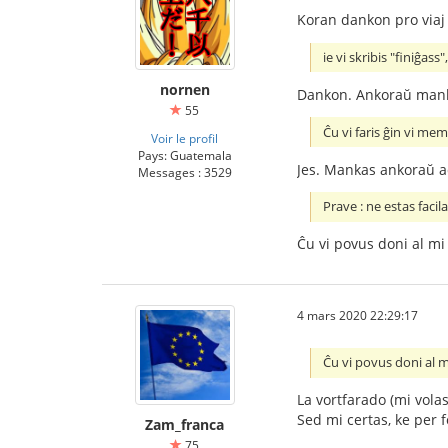
Koran dankon pro viaj
ie vi skribis "finiĝass
nornen
Dankon. Ankoraŭ mank
55
Ĉu vi faris ĝin vi mem
Voir le profil
Pays: Guatemala
Jes. Mankas ankoraŭ a
Messages : 3529
Prave : ne estas faci
Ĉu vi povus doni al mi
4 mars 2020 22:29:17
Ĉu vi povus doni al m
La vortfarado (mi volas 
Sed mi certas, ke per f
Zam_franca
75