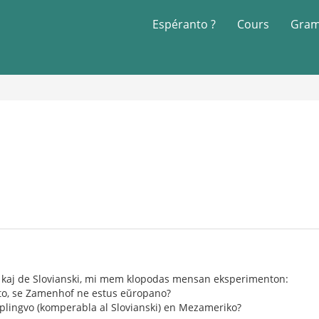
Espéranto ?
Cours
Gram
o kaj de Slovianski, mi mem klopodas mensan eksperimenton:
to, se Zamenhof ne estus eŭropano?
lplingvo (komperabla al Slovianski) en Mezameriko?