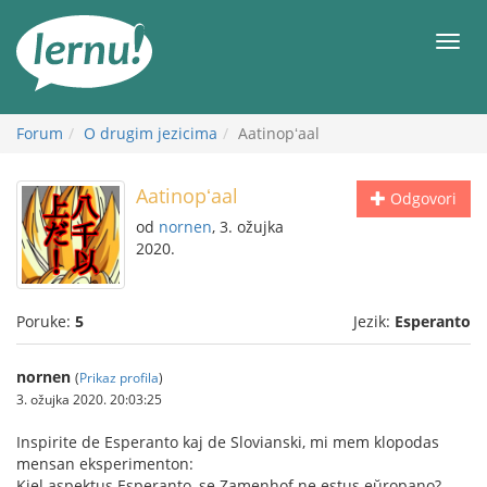
Sadržaj
Meni
Forum
O drugim jezicima
Aatinopʻaal
Aatinopʻaal
Odgovori
od
nornen
, 3. ožujka
2020.
Poruke:
5
Jezik:
Esperanto
nornen
(
Prikaz profila
)
3. ožujka 2020. 20:03:25
Inspirite de Esperanto kaj de Slovianski, mi mem klopodas
mensan eksperimenton:
Kiel aspektus Esperanto, se Zamenhof ne estus eŭropano?