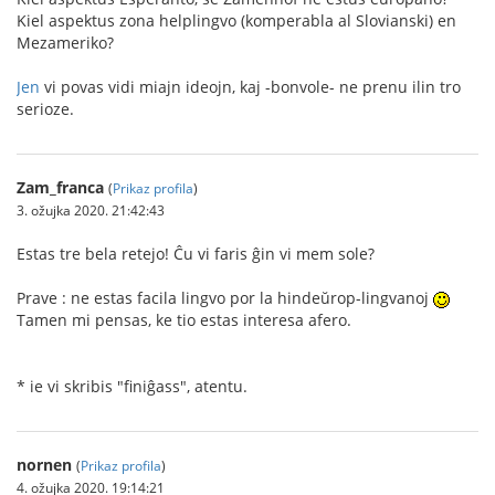
Kiel aspektus zona helplingvo (komperabla al Slovianski) en
Mezameriko?
Jen
vi povas vidi miajn ideojn, kaj -bonvole- ne prenu ilin tro
serioze.
Zam_franca
(
Prikaz profila
)
3. ožujka 2020. 21:42:43
Estas tre bela retejo! Ĉu vi faris ĝin vi mem sole?
Prave : ne estas facila lingvo por la hindeŭrop-lingvanoj
Tamen mi pensas, ke tio estas interesa afero.
* ie vi skribis "finiĝass", atentu.
nornen
(
Prikaz profila
)
4. ožujka 2020. 19:14:21