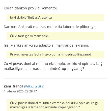
Koran dankon pro viaj komentoj.
ie vi skribis "finiĝass", atentu
Dankon. Ankoraŭ mankas multe da laboro de plibonigo.
Ĉu vi faris ĝin vi mem sole?
Jes. Mankas ankoraŭ adapto al malgrandaj ekranoj.
Prave : ne estas facila lingvo por la hindeŭrop-lingvanoj
Ĉu vi povus doni al mi unu ekzemplo, pri kiu vi opinias, ke ĝi
malfaciligas la lernadon al hindeŭrop-lingvanoj?
Zam_franca
(
Prikaz profila
)
4. ožujka 2020. 22:29:17
Ĉu vi povus doni al mi unu ekzemplo, pri kiu vi opinias, ke ĝi
malfaciligas la lernadon al hindeŭrop-lingvanoj?