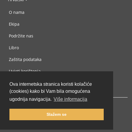
O nama
Ekipa
Podržite nas
Libro
Zaštita podataka
Uvjeti korištenja
Kontaktiraj nas
Ova internetska stranica koristi kolačiće
(cookies) kako bi Vam bila omogućena
ugodnija navigacija.
Više informacija
Slažem se
© 2002-2026 lernu.net |
Impressum