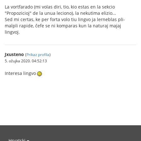
La vortfarado (mi volas diri, tio, kio estas en la sekcio
"Propozicioj" de la unua leciono), la nekutima elizio...
Sed mi certas, ke per forta volo tiu lingvo ja lerneblas pli-
malpli rapide, ĉefe se ni komparas kun la naturaj majaj
lingvoj.
Jxusteno
(
Prikaz profila
)
5. ožujka 2020. 04:52:13
Interesa lingvo
Hrvatski