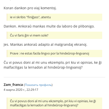
Koran dankon pro viaj komentoj.
ie vi skribis "finiĝass", atentu
Dankon. Ankoraŭ mankas multe da laboro de plibonigo.
Ĉu vi faris ĝin vi mem sole?
Jes. Mankas ankoraŭ adapto al malgrandaj ekranoj.
Prave : ne estas facila lingvo por la hindeŭrop-lingvanoj
Ĉu vi povus doni al mi unu ekzemplo, pri kiu vi opinias, ke ĝi
malfaciligas la lernadon al hindeŭrop-lingvanoj?
Zam_franca
(
Показать профиль
)
4 марта 2020 г., 22:29:17
Ĉu vi povus doni al mi unu ekzemplo, pri kiu vi opinias, ke ĝi
malfaciligas la lernadon al hindeŭrop-lingvanoj?