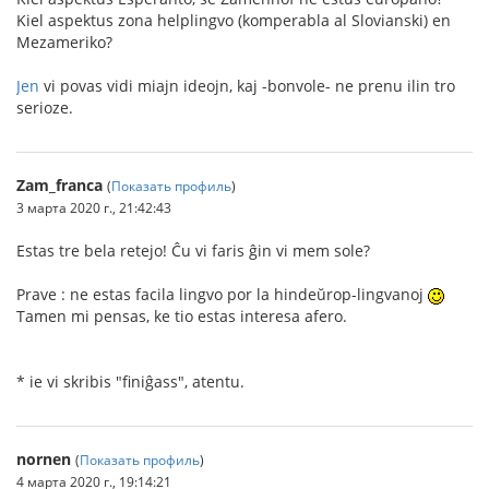
Kiel aspektus zona helplingvo (komperabla al Slovianski) en
Mezameriko?
Jen
vi povas vidi miajn ideojn, kaj -bonvole- ne prenu ilin tro
serioze.
Zam_franca
(
Показать профиль
)
3 марта 2020 г., 21:42:43
Estas tre bela retejo! Ĉu vi faris ĝin vi mem sole?
Prave : ne estas facila lingvo por la hindeŭrop-lingvanoj
Tamen mi pensas, ke tio estas interesa afero.
* ie vi skribis "finiĝass", atentu.
nornen
(
Показать профиль
)
4 марта 2020 г., 19:14:21