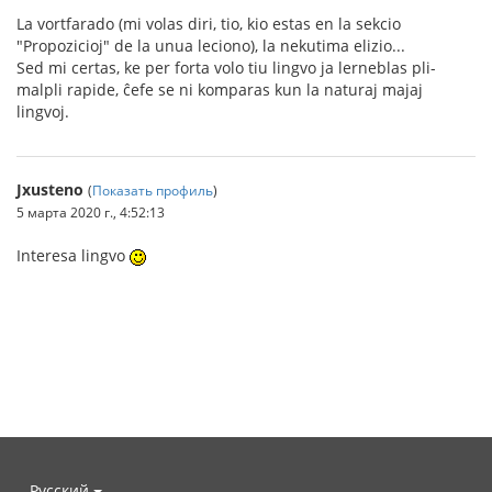
La vortfarado (mi volas diri, tio, kio estas en la sekcio
"Propozicioj" de la unua leciono), la nekutima elizio...
Sed mi certas, ke per forta volo tiu lingvo ja lerneblas pli-
malpli rapide, ĉefe se ni komparas kun la naturaj majaj
lingvoj.
Jxusteno
(
Показать профиль
)
5 марта 2020 г., 4:52:13
Interesa lingvo
Русский