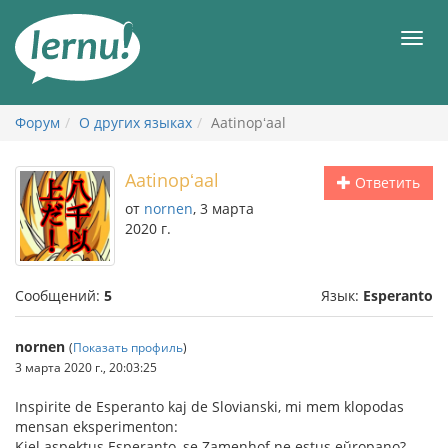
К
содержанию
Мен
Форум
О других языках
Aatinopʻaal
Aatinopʻaal
Ответить
от
nornen
, 3 марта
2020 г.
Сообщений:
5
Язык:
Esperanto
nornen
(
Показать профиль
)
3 марта 2020 г., 20:03:25
Inspirite de Esperanto kaj de Slovianski, mi mem klopodas
mensan eksperimenton:
Kiel aspektus Esperanto, se Zamenhof ne estus eŭropano?