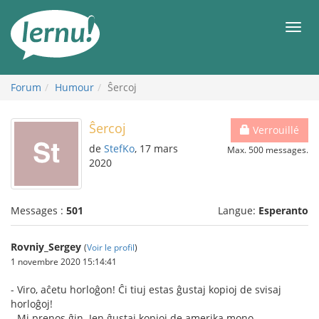
Aller
au
Men
contenu
Forum
Humour
Ŝercoj
Ŝercoj
Verrouillé
de
StefKo
, 17 mars
Max. 500 messages.
2020
Messages :
501
Langue:
Esperanto
Rovniy_Sergey
(
Voir le profil
)
1 novembre 2020 15:14:41
- Viro, aĉetu horloĝon! Ĉi tiuj estas ĝustaj kopioj de svisaj
horloĝoj!
- Mi prenos ĝin. Jen ĝustaj kopioj de amerika mono.