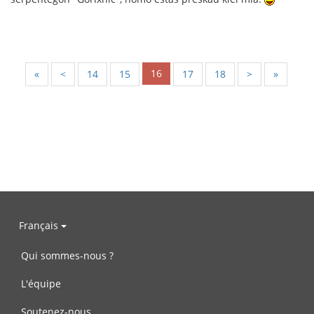
16
«
<
14
15
17
18
>
»
Français
Qui sommes-nous ?
L'équipe
Soutenez-nous