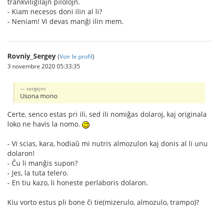
trankviligilajn pilolojn.
- Kiam necesos doni ilin al li?
- Neniam! Vi devas manĝi ilin mem.
Rovniy_Sergey
(
Voir le profil
)
3 novembre 2020 05:33:35
sergejm:
Usona mono
Certe, senco estas pri ili, sed ili nomiĝas dolaroj, kaj originala
loko ne havis la nomo.
- Vi scias, kara, hodiaŭ mi nutris almozulon kaj donis al li unu
dolaron!
- Ĉu li manĝis supon?
- Jes, la tuta telero.
- En tiu kazo, li honeste perlaboris dolaron.
Kiu vorto estus pli bone ĉi tie(mizerulo, almozulo, trampo)?