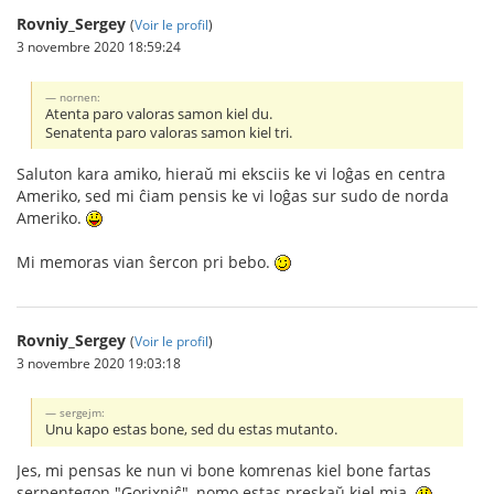
Rovniy_Sergey
(
Voir le profil
)
3 novembre 2020 18:59:24
nornen:
Atenta paro valoras samon kiel du.
Senatenta paro valoras samon kiel tri.
Saluton kara amiko, hieraŭ mi eksciis ke vi loĝas en centra
Ameriko, sed mi ĉiam pensis ke vi loĝas sur sudo de norda
Ameriko.
Mi memoras vian ŝercon pri bebo.
Rovniy_Sergey
(
Voir le profil
)
3 novembre 2020 19:03:18
sergejm:
Unu kapo estas bone, sed du estas mutanto.
Jes, mi pensas ke nun vi bone komrenas kiel bone fartas
serpentegon "Gorixniĉ", nomo estas preskaŭ kiel mia.