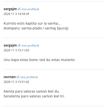
sergejm
(
Å vise profilen
)
2020 11 3 14:54:39
Kuiristo estis kaptita sur la varma...
(Komparu: varma plado / varmaj ŝpuroj)
sergejm
(
Å vise profilen
)
2020 11 3 15:11:05
Unu kapo estas bone, sed du estas mutanto.
nornen
(
Å vise profilen
)
2020 11 3 15:51:42
Atenta paro valoras samon kiel du.
Senatenta paro valoras samon kiel tri.