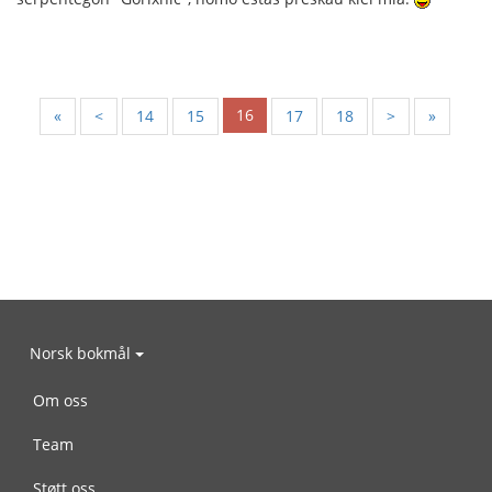
16
«
<
14
15
17
18
>
»
Norsk bokmål
Om oss
Team
Støtt oss