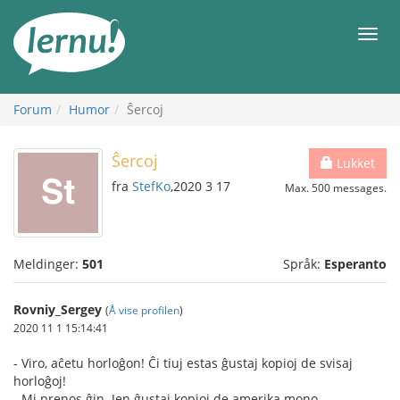
Til
innholdet
Meny
Forum
Humor
Ŝercoj
Ŝercoj
Lukket
fra
StefKo
,2020 3 17
Max. 500 messages.
Meldinger:
501
Språk:
Esperanto
Rovniy_Sergey
(
Å vise profilen
)
2020 11 1 15:14:41
- Viro, aĉetu horloĝon! Ĉi tiuj estas ĝustaj kopioj de svisaj
horloĝoj!
- Mi prenos ĝin. Jen ĝustaj kopioj de amerika mono.