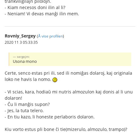
trankviligilajn pilolojn.
- Kiam necesos doni ilin al li?
- Neniam! Vi devas manĝi ilin mem.
Rovniy_Sergey
(
Å vise profilen
)
2020 11 3 05:33:35
sergejm:
Usona mono
Certe, senco estas pri ili, sed ili nomiĝas dolaroj, kaj originala
loko ne havis la nomo.
- Vi scias, kara, hodiaŭ mi nutris almozulon kaj donis al li unu
dolaron!
- Ĉu li manĝis supon?
- Jes, la tuta telero.
- En tiu kazo, li honeste perlaboris dolaron.
Kiu vorto estus pli bone ĉi tie(mizerulo, almozulo, trampo)?