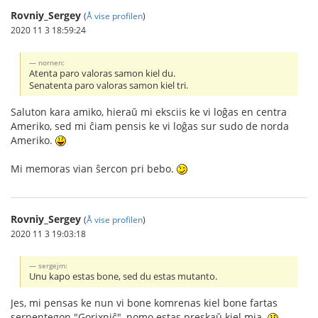
Rovniy_Sergey
(
Å vise profilen
)
2020 11 3 18:59:24
nornen:
Atenta paro valoras samon kiel du.
Senatenta paro valoras samon kiel tri.
Saluton kara amiko, hieraŭ mi eksciis ke vi loĝas en centra
Ameriko, sed mi ĉiam pensis ke vi loĝas sur sudo de norda
Ameriko.
Mi memoras vian ŝercon pri bebo.
Rovniy_Sergey
(
Å vise profilen
)
2020 11 3 19:03:18
sergejm:
Unu kapo estas bone, sed du estas mutanto.
Jes, mi pensas ke nun vi bone komrenas kiel bone fartas
serpentegon "Gorixniĉ", nomo estas preskaŭ kiel mia.