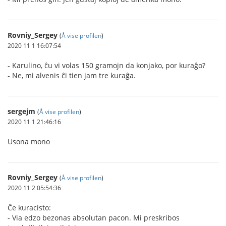
Rovniy_Sergey
(
Å vise profilen
)
2020 11 1 16:07:54
- Karulino, ĉu vi volas 150 gramojn da konjako, por kuraĝo?
- Ne, mi alvenis ĉi tien jam tre kuraĝa.
sergejm
(
Å vise profilen
)
2020 11 1 21:46:16
Usona mono
Rovniy_Sergey
(
Å vise profilen
)
2020 11 2 05:54:36
Ĉe kuracisto:
- Via edzo bezonas absolutan pacon. Mi preskribos