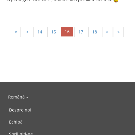
16
«
<
14
15
17
18
>
»
Română
Despre noi
Echipă
Sprijiniți-ne