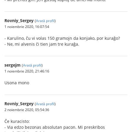
Rovniy_Sergey
(
Arată profil
)
1 noiembrie 2020, 16:07:54
- Karulino, ĉu vi volas 150 gramojn da konjako, por kuraĝo?
- Ne, mi alvenis ĉi tien jam tre kuraĝa.
sergejm
(
Arată profil
)
1 noiembrie 2020, 21:46:16
Usona mono
Rovniy_Sergey
(
Arată profil
)
2 noiembrie 2020, 05:54:36
Ĉe kuracisto:
- Via edzo bezonas absolutan pacon. Mi preskribos