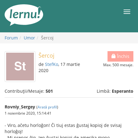
Mergi
la
Meni
conținut
Forum
Umor
Ŝercoj
Ŝercoj
Închis
de
StefKo
, 17 martie
Max. 500 mesaje.
2020
Contribuții/Mesaje:
501
Limbă:
Esperanto
Rovniy_Sergey
(
Arată profil
)
1 noiembrie 2020, 15:14:41
- Viro, aĉetu horloĝon! Ĉi tiuj estas ĝustaj kopioj de svisaj
horloĝoj!
- Mi prenos ĝin. Jen ĝustaj kopioj de amerika mono.