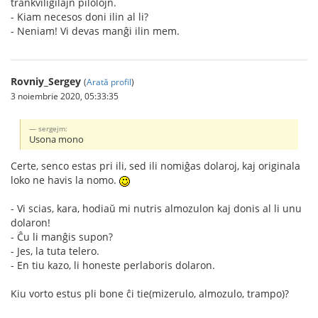
trankviligilajn pilolojn.
- Kiam necesos doni ilin al li?
- Neniam! Vi devas manĝi ilin mem.
Rovniy_Sergey
(
Arată profil
)
3 noiembrie 2020, 05:33:35
sergejm:
Usona mono
Certe, senco estas pri ili, sed ili nomiĝas dolaroj, kaj originala
loko ne havis la nomo.
- Vi scias, kara, hodiaŭ mi nutris almozulon kaj donis al li unu
dolaron!
- Ĉu li manĝis supon?
- Jes, la tuta telero.
- En tiu kazo, li honeste perlaboris dolaron.
Kiu vorto estus pli bone ĉi tie(mizerulo, almozulo, trampo)?