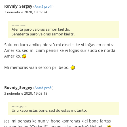
Rovniy_Sergey
(
Arată profil
)
3 noiembrie 2020, 18:59:24
nornen:
Atenta paro valoras samon kiel du.
Senatenta paro valoras samon kiel tri.
Saluton kara amiko, hieraŭ mi eksciis ke vi loĝas en centra
Ameriko, sed mi ĉiam pensis ke vi loĝas sur sudo de norda
Ameriko.
Mi memoras vian ŝercon pri bebo.
Rovniy_Sergey
(
Arată profil
)
3 noiembrie 2020, 19:03:18
sergejm:
Unu kapo estas bone, sed du estas mutanto.
Jes, mi pensas ke nun vi bone komrenas kiel bone fartas
serpentegon "Gorixniĉ", nomo estas preskaŭ kiel mia.