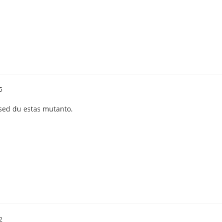
5
sed du estas mutanto.
2