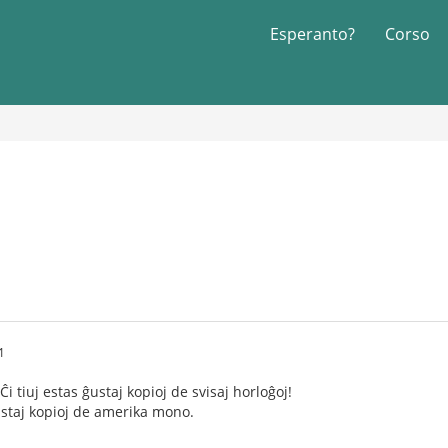
Esperanto?
Corso
1
Ĉi tiuj estas ĝustaj kopioj de svisaj horloĝoj!
ustaj kopioj de amerika mono.