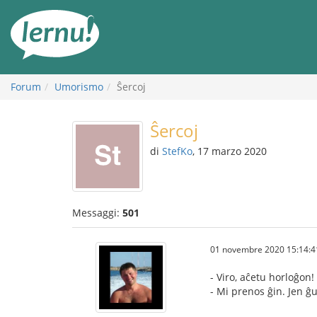
Vai
all’indice
Forum
Umorismo
Ŝercoj
Ŝercoj
di
StefKo
, 17 marzo 2020
Messaggi:
501
01 novembre 2020 15:14:4
- Viro, aĉetu horloĝon! 
- Mi prenos ĝin. Jen ĝ