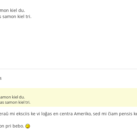
mon kiel du.
 samon kiel tri.
4
samon kiel du.
s samon kiel tri.
eraŭ mi eksciis ke vi loĝas en centra Ameriko, sed mi ĉiam pensis 
on pri bebo.