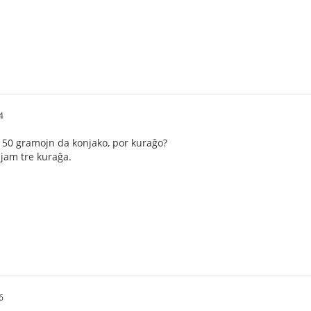
4
s 150 gramojn da konjako, por kuraĝo?
n jam tre kuraĝa.
6