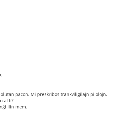
6
olutan pacon. Mi preskribos trankviligilajn pilolojn.
 al li?
nĝi ilin mem.