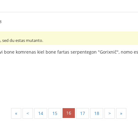
8
, sed du estas mutanto.
 vi bone komrenas kiel bone fartas serpentegon "Gorixniĉ", nomo es
16
«
<
14
15
17
18
>
»