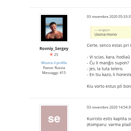
03 novembre 2020 05:33:3
sergejm:
Usona mono
Certe, senco estas pri 
Rovniy_Sergey
25
- Vi scias, kara, hodia
- Ĉu li manĝis supon?
Mostra il profilo
Paese: Russia
- Jes, la tuta telero.
Messaggi: 415
- En tiu kazo, li hones
Kiu vorto estus pli bon
03 novembre 2020 14:54:3
Kuiristo estis kaptita s
(Komparu: varma plado