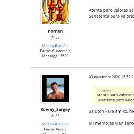
Atenta paro valoras sa
Senatenta paro valoras
nornen
55
Mostra il profilo
Paese: Guatemala
Messaggi: 3529
03 novembre 2020 18:59:2
nornen:
Atenta paro valoras 
Senatenta paro valora
Rovniy_Sergey
Saluton kara amiko, hi
25
Mi memoras vian ŝerc
Mostra il profilo
Paese: Russia
Messaggi: 415