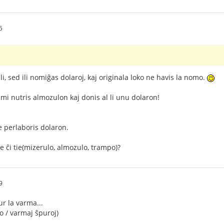
5
ili, sed ili nomiĝas dolaroj, kaj originala loko ne havis la nomo.
ŭ mi nutris almozulon kaj donis al li unu dolaron!
te perlaboris dolaron.
e ĉi tie(mizerulo, almozulo, trampo)?
9
ur la varma...
 / varmaj ŝpuroj)