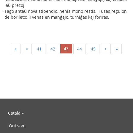
laŭ prezoj.
Tago antaŭ nova stipendio, nenia mono restis, li uzas regulon
de borileto: li venas en manĝejo, turniĝas kaj foriras.
43
«
<
41
42
44
45
>
»
Català
Qui som