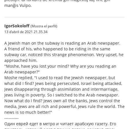
manĝis Vulpo.
IgorSokoloff
(Mostra el perfil)
13 d’abril de 2021 21.35.34
A Jewish man on the subway is reading an Arab newspaper.
A friend of his, who happened to be riding in the same
subway car, noticed this strange phenomenon. Very upset, he
approached him.
"Moshe, have you lost your mind? Why are you reading an
Arab newspaper?"
Moshe replied, "I used to read the Jewish newspaper, but
what did I find? Jews being persecuted, Israel being attacked,
Jews disappearing through assimilation and intermarriage,
Jews living in poverty. So I switched to the Arab newspaper.
Now what do I find? Jews own all the banks, Jews control the
media, Jews are all rich and powerful, Jews rule the world. The
news is so much better!"
----------
Один еврей едет в метро и читает арабскую газету. Его