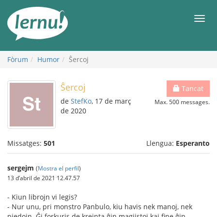
Al
contingut
Men
Fòrum
Humor
Ŝercoj
Ŝercoj
Tancat
de
StefKo
, 17 de març
Max. 500 messages.
de 2020
Missatges:
501
Llengua:
Esperanto
sergejm
(
Mostra el perfil
)
13 d’abril de 2021 12.47.57
- Kiun librojn vi legis?
- Nur unu, pri monstro Panbulo, kiu havis nek manoj, nek
piedojn. Ĝi forkuris de kreinta ĝin magiistoj kaj fine ĝin