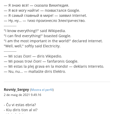
— Я знаю всё! — сказала Википедия.
— Я всё могу найти! — похвастался Google.
— Я самый главный в мире! — заявил Internet.
— Ну, ну... — тихо произнесло Электричество.
----------
"I know everything!!" said Wikipedia.
"I can find everything!" boasted Google.
"I am the most important in the world!" declared Internet.
"Well, well," softly said Electricity.
----------
— Mi scias ĉion! — diris Vikipedio.
— Mi povas trovi ĉion! — fanfaronis Google.
— Mi estas la plej grava en la mondo! — deklaris Interreto.
— Nu, nu... — mallaŭte diris Elektro.
Rovniy_Sergey
(
Mostra el perfil
)
2 de maig de 2021 9.49.16
- Ĉu vi estas ebria?
- Kiu diris tion al vi?