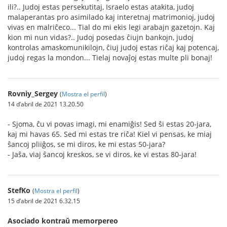
ili?.. Judoj estas persekutitaj, Israelo estas atakita, judoj
malaperantas pro asimilado kaj interetnaj matrimonioj, judoj
vivas en malriĉeco... Tial do mi ekis legi arabajn gazetojn. Kaj
kion mi nun vidas?.. Judoj posedas ĉiujn bankojn, judoj
kontrolas amaskomunikilojn, ĉiuj judoj estas riĉaj kaj potencaj,
judoj regas la mondon... Tielaj novaĵoj estas multe pli bonaj!
Rovniy_Sergey
(
Mostra el perfil
)
14 d’abril de 2021 13.20.50
- Sjoma, ĉu vi povas imagi, mi enamiĝis! Sed ŝi estas 20-jara,
kaj mi havas 65. Sed mi estas tre riĉa! Kiel vi pensas, ke miaj
ŝancoj pliiĝos, se mi diros, ke mi estas 50-jara?
- Jaŝa, viaj ŝancoj kreskos, se vi diros, ke vi estas 80-jara!
StefKo
(
Mostra el perfil
)
15 d’abril de 2021 6.32.15
Asociado kontraŭ memorpereo