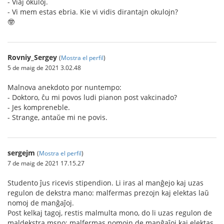
- Viaj okuloj.
- Vi mem estas ebria. Kie vi vidis dirantajn okulojn?
🤓
Rovniy_Sergey
(
Mostra el perfil
)
5 de maig de 2021 3.02.48
Malnova anekdoto por nuntempo:
- Doktoro, ĉu mi povos ludi pianon post vakcinado?
- Jes kompreneble.
- Strange, antaŭe mi ne povis.
sergejm
(
Mostra el perfil
)
7 de maig de 2021 17.15.27
Studento ĵus ricevis stipendion. Li iras al manĝejo kaj uzas
regulon de dekstra mano: malfermas prezojn kaj elektas laŭ
nomoj de manĝaĵoj.
Post kelkaj tagoj, restis malmulta mono, do li uzas regulon de
maldekstra msno: malfermas nomojn de manĝaĵoj kaj elektas