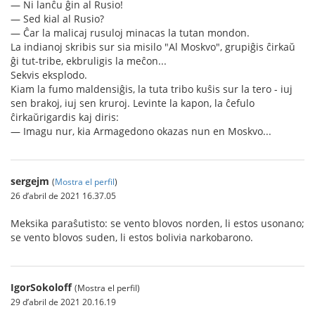
— Ni lanĉu ĝin al Rusio!
— Sed kial al Rusio?
— Ĉar la malicaj rusuloj minacas la tutan mondon.
La indianoj skribis sur sia misilo "Al Moskvo", grupiĝis ĉirkaŭ
ĝi tut-tribe, ekbruligis la meĉon...
Sekvis eksplodo.
Kiam la fumo maldensiĝis, la tuta tribo kuŝis sur la tero - iuj
sen brakoj, iuj sen kruroj. Levinte la kapon, la ĉefulo
ĉirkaŭrigardis kaj diris:
— Imagu nur, kia Armagedono okazas nun en Moskvo...
sergejm
(
Mostra el perfil
)
26 d’abril de 2021 16.37.05
Meksika paraŝutisto: se vento blovos norden, li estos usonano;
se vento blovos suden, li estos bolivia narkobarono.
IgorSokoloff
(Mostra el perfil)
29 d’abril de 2021 20.16.19