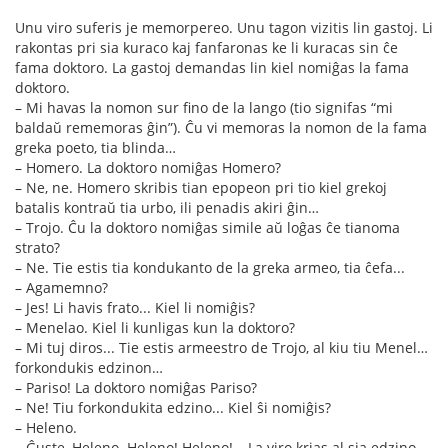
Unu viro suferis je memorpereo. Unu tagon vizitis lin gastoj. Li
rakontas pri sia kuraco kaj fanfaronas ke li kuracas sin ĉe
fama doktoro. La gastoj demandas lin kiel nomiĝas la fama
doktoro.
– Mi havas la nomon sur fino de la lango (tio signifas “mi
baldaŭ rememoras ĝin”). Ĉu vi memoras la nomon de la fama
greka poeto, tia blinda…
– Homero. La doktoro nomiĝas Homero?
– Ne, ne. Homero skribis tian epopeon pri tio kiel grekoj
batalis kontraŭ tia urbo, ili penadis akiri ĝin…
– Trojo. Ĉu la doktoro nomiĝas simile aŭ loĝas ĉe tianoma
strato?
– Ne. Tie estis tia kondukanto de la greka armeo, tia ĉefa...
– Agamemno?
– Jes! Li havis frato... Kiel li nomiĝis?
– Menelao. Kiel li kunligas kun la doktoro?
– Mi tuj diros... Tie estis armeestro de Trojo, al kiu tiu Menel…
forkondukis edzinon…
– Pariso! La doktoro nomiĝas Pariso?
– Ne! Tiu forkondukita edzino... Kiel ŝi nomiĝis?
– Heleno.
– Ĝuste, Heleno. Heleno! Heleno! – La viro krias al sia edzino