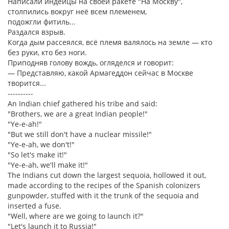
Написали индейцы на своей ракете "На Москву",
столпились вокруг неё всем племенем,
подожгли фитиль...
Раздался взрыв.
Когда дым рассеялся, всё племя валялось на земле — кто
без руки, кто без ноги.
Приподняв голову вождь, огляделся и говорит:
— Представляю, какой Армагеддон сейчас в Москве
творится...
----------
An Indian chief gathered his tribe and said:
"Brothers, we are a great Indian people!"
"Ye-e-ah!"
"But we still don't have a nuclear missile!"
"Ye-e-ah, we don't!"
"So let's make it!"
"Ye-e-ah, we'll make it!"
The Indians cut down the largest sequoia, hollowed it out,
made according to the recipes of the Spanish colonizers
gunpowder, stuffed with it the trunk of the sequoia and
inserted a fuse.
"Well, where are we going to launch it?"
"Let's launch it to Russia!"