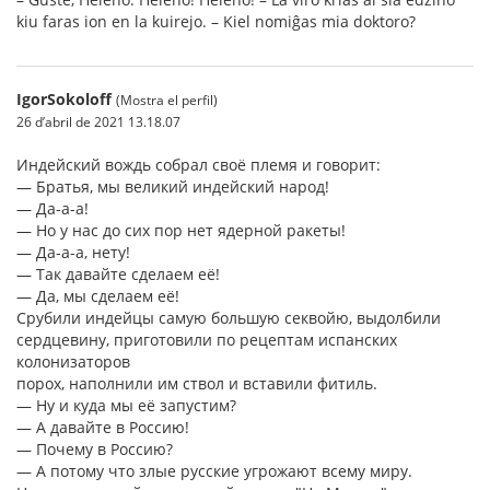
kiu faras ion en la kuirejo. – Kiel nomiĝas mia doktoro?
IgorSokoloff
(Mostra el perfil)
26 d’abril de 2021 13.18.07
Индейский вождь собрал своё племя и говорит:
— Братья, мы великий индейский народ!
— Да-а-а!
— Но у нас до сих пор нет ядерной ракеты!
— Да-а-а, нету!
— Так давайте сделаем её!
— Да, мы сделаем её!
Срубили индейцы самую большую секвойю, выдолбили
сердцевину, приготовили по рецептам испанских
колонизаторов
порох, наполнили им ствол и вставили фитиль.
— Ну и куда мы её запустим?
— А давайте в Россию!
— Почему в Россию?
— А потому что злые русские угрожают всему миру.