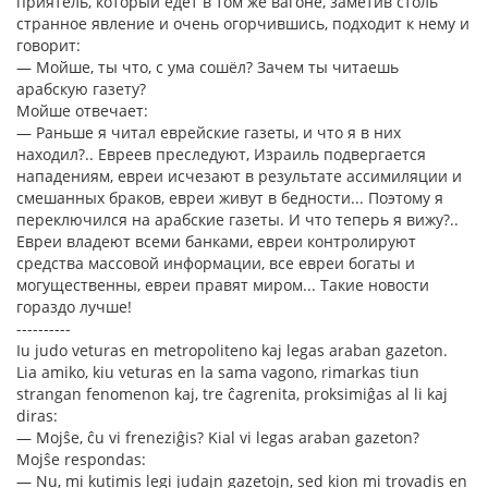
приятель, который едет в том же вагоне, заметив столь
странное явление и очень огорчившись, подходит к нему и
говорит:
— Мойше, ты что, с ума сошёл? Зачем ты читаешь
арабскую газету?
Мойше отвечает:
— Раньше я читал еврейские газеты, и что я в них
находил?.. Евреев преследуют, Израиль подвергается
нападениям, евреи исчезают в результате ассимиляции и
смешанных браков, евреи живут в бедности... Поэтому я
переключился на арабские газеты. И что теперь я вижу?..
Евреи владеют всеми банками, евреи контролируют
средства массовой информации, все евреи богаты и
могущественны, евреи правят миром... Такие новости
гораздо лучше!
----------
Iu judo veturas en metropoliteno kaj legas araban gazeton.
Lia amiko, kiu veturas en la sama vagono, rimarkas tiun
strangan fenomenon kaj, tre ĉagrenita, proksimiĝas al li kaj
diras:
— Mojŝe, ĉu vi freneziĝis? Kial vi legas araban gazeton?
Mojŝe respondas:
— Nu, mi kutimis legi judajn gazetojn, sed kion mi trovadis en