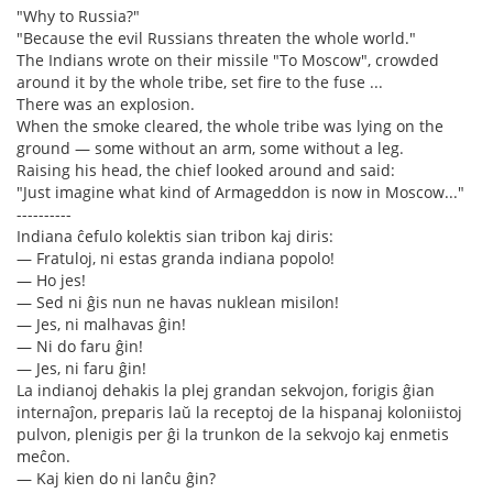
"Why to Russia?"
"Because the evil Russians threaten the whole world."
The Indians wrote on their missile "To Moscow", crowded
around it by the whole tribe, set fire to the fuse ...
There was an explosion.
When the smoke cleared, the whole tribe was lying on the
ground — some without an arm, some without a leg.
Raising his head, the chief looked around and said:
"Just imagine what kind of Armageddon is now in Moscow..."
----------
Indiana ĉefulo kolektis sian tribon kaj diris:
— Fratuloj, ni estas granda indiana popolo!
— Ho jes!
— Sed ni ĝis nun ne havas nuklean misilon!
— Jes, ni malhavas ĝin!
— Ni do faru ĝin!
— Jes, ni faru ĝin!
La indianoj dehakis la plej grandan sekvojon, forigis ĝian
internaĵon, preparis laŭ la receptoj de la hispanaj koloniistoj
pulvon, plenigis per ĝi la trunkon de la sekvojo kaj enmetis
meĉon.
— Kaj kien do ni lanĉu ĝin?