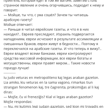
приятель, который едет в том же вагоне, заметив столь
странное явление и очень огорчившись, подходит к нему и
говорит:
— Мойше, ты что, с ума сошёл? Зачем ты читаешь
арабскую газету?
Мойше отвечает:
— Раньше я читал еврейские газеты, и что я в них
находил?.. Евреев преследуют, Израиль подвергается
нападениям, евреи исчезают в результате ассимиляции и
смешанных браков, евреи живут в бедности... Поэтому я
переключился на арабские газеты. И что теперь я вижу?..
Евреи владеют всеми банками, евреи контролируют
средства массовой информации, все евреи богаты и
могущественны, евреи правят миром... Такие новости
гораздо лучше!
----------
Iu judo veturas en metropoliteno kaj legas araban gazeton.
Lia amiko, kiu veturas en la sama vagono, rimarkas tiun
strangan fenomenon kaj, tre ĉagrenita, proksimiĝas al li kaj
diras:
— Mojŝe, ĉu vi freneziĝis? Kial vi legas araban gazeton?
Mojŝe respondas:
— Nu, mi kutimis legi judajn gazetojn, sed kion mi trovadis en