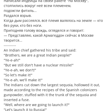
Написали индейцы на своей ракете "На Москву",
столпились вокруг неё всем племенем,
подожгли фитиль...
Раздался взрыв.
Когда дым рассеялся, всё племя валялось на земле — кто
без руки, кто без ноги.
Приподняв голову вождь, огляделся и говорит:
— Представляю, какой Армагеддон сейчас в Москве
творится...
----------
An Indian chief gathered his tribe and said:
"Brothers, we are a great Indian people!"
"Ye-e-ah!"
"But we still don't have a nuclear missile!"
"Ye-e-ah, we don't!"
"So let's make it!"
"Ye-e-ah, we'll make it!"
The Indians cut down the largest sequoia, hollowed it out,
made according to the recipes of the Spanish colonizers
gunpowder, stuffed with it the trunk of the sequoia and
inserted a fuse.
"Well, where are we going to launch it?"
"Let's launch it to Russia!"