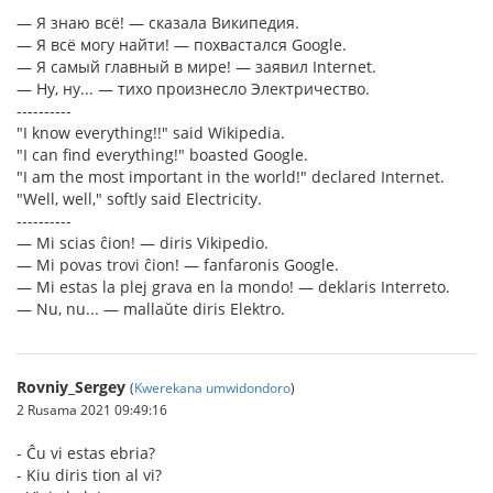
— Я знаю всё! — сказала Википедия.
— Я всё могу найти! — похвастался Google.
— Я самый главный в мире! — заявил Internet.
— Ну, ну... — тихо произнесло Электричество.
----------
"I know everything!!" said Wikipedia.
"I can find everything!" boasted Google.
"I am the most important in the world!" declared Internet.
"Well, well," softly said Electricity.
----------
— Mi scias ĉion! — diris Vikipedio.
— Mi povas trovi ĉion! — fanfaronis Google.
— Mi estas la plej grava en la mondo! — deklaris Interreto.
— Nu, nu... — mallaŭte diris Elektro.
Rovniy_Sergey
(
Kwerekana umwidondoro
)
2 Rusama 2021 09:49:16
- Ĉu vi estas ebria?
- Kiu diris tion al vi?