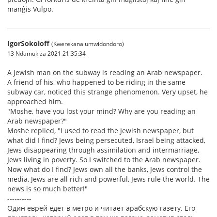
manĝis Vulpo.
IgorSokoloff
(Kwerekana umwidondoro)
13 Ndamukiza 2021 21:35:34
A Jewish man on the subway is reading an Arab newspaper.
A friend of his, who happened to be riding in the same
subway car, noticed this strange phenomenon. Very upset, he
approached him.
"Moshe, have you lost your mind? Why are you reading an
Arab newspaper?"
Moshe replied, "I used to read the Jewish newspaper, but
what did I find? Jews being persecuted, Israel being attacked,
Jews disappearing through assimilation and intermarriage,
Jews living in poverty. So I switched to the Arab newspaper.
Now what do I find? Jews own all the banks, Jews control the
media, Jews are all rich and powerful, Jews rule the world. The
news is so much better!"
----------
Один еврей едет в метро и читает арабскую газету. Его