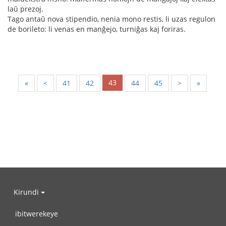
laŭ prezoj.
Tago antaŭ nova stipendio, nenia mono restis, li uzas regulon
de borileto: li venas en manĝejo, turniĝas kaj foriras.
43
«
<
41
42
44
45
>
»
Kirundi
ibitwerekeye