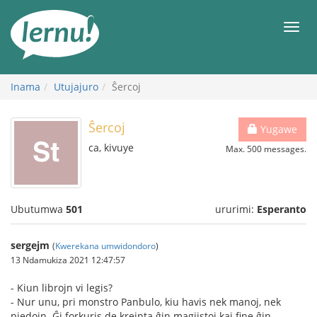
Ku
rupapuro
Urut
rw'ibirimwo
Inama
Utujajuro
Ŝercoj
Ŝercoj
Yugawe
ca, kivuye
Max. 500 messages.
Ubutumwa
501
ururimi:
Esperanto
sergejm
(
Kwerekana umwidondoro
)
13 Ndamukiza 2021 12:47:57
- Kiun librojn vi legis?
- Nur unu, pri monstro Panbulo, kiu havis nek manoj, nek
piedojn. Ĝi forkuris de kreinta ĝin magiistoj kaj fine ĝin