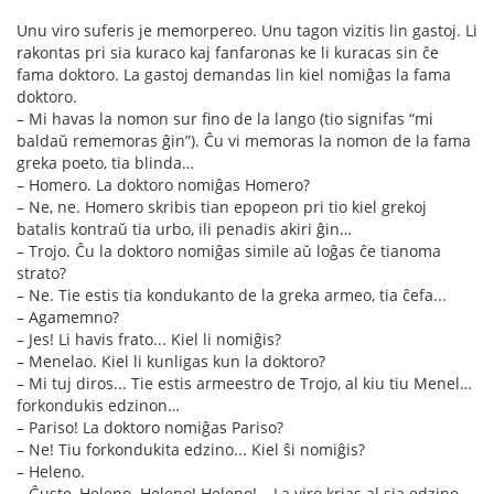
Unu viro suferis je memorpereo. Unu tagon vizitis lin gastoj. Li
rakontas pri sia kuraco kaj fanfaronas ke li kuracas sin ĉe
fama doktoro. La gastoj demandas lin kiel nomiĝas la fama
doktoro.
– Mi havas la nomon sur fino de la lango (tio signifas “mi
baldaŭ rememoras ĝin”). Ĉu vi memoras la nomon de la fama
greka poeto, tia blinda…
– Homero. La doktoro nomiĝas Homero?
– Ne, ne. Homero skribis tian epopeon pri tio kiel grekoj
batalis kontraŭ tia urbo, ili penadis akiri ĝin…
– Trojo. Ĉu la doktoro nomiĝas simile aŭ loĝas ĉe tianoma
strato?
– Ne. Tie estis tia kondukanto de la greka armeo, tia ĉefa...
– Agamemno?
– Jes! Li havis frato... Kiel li nomiĝis?
– Menelao. Kiel li kunligas kun la doktoro?
– Mi tuj diros... Tie estis armeestro de Trojo, al kiu tiu Menel…
forkondukis edzinon…
– Pariso! La doktoro nomiĝas Pariso?
– Ne! Tiu forkondukita edzino... Kiel ŝi nomiĝis?
– Heleno.
– Ĝuste, Heleno. Heleno! Heleno! – La viro krias al sia edzino