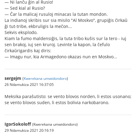
— Ni lanĉu ĝin al Rusio!
— Sed kial al Rusio?
— Ĉar la malicaj rusuloj minacas la tutan mondon.
La indianoj skribis sur sia misilo "Al Moskvo", grupiĝis ĉirkaŭ
ĝi tut-tribe, ekbruligis la meĉon...
Sekvis eksplodo.
Kiam la fumo maldensiĝis, la tuta tribo kuŝis sur la tero - iuj
sen brakoj, iuj sen kruroj. Levinte la kapon, la ĉefulo
ĉirkaŭrigardis kaj diris:
— Imagu nur, kia Armagedono okazas nun en Moskvo...
sergejm
(
Kwerekana umwidondoro
)
26 Ndamukiza 2021 16:37:05
Meksika paraŝutisto: se vento blovos norden, li estos usonano;
se vento blovos suden, li estos bolivia narkobarono.
IgorSokoloff
(Kwerekana umwidondoro)
29 Ndamukiza 2021 20:16:19