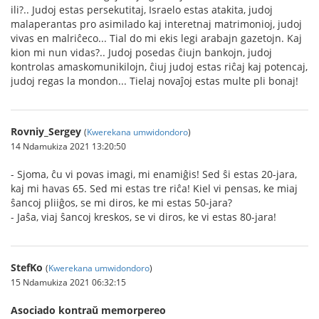
ili?.. Judoj estas persekutitaj, Israelo estas atakita, judoj
malaperantas pro asimilado kaj interetnaj matrimonioj, judoj
vivas en malriĉeco... Tial do mi ekis legi arabajn gazetojn. Kaj
kion mi nun vidas?.. Judoj posedas ĉiujn bankojn, judoj
kontrolas amaskomunikilojn, ĉiuj judoj estas riĉaj kaj potencaj,
judoj regas la mondon... Tielaj novaĵoj estas multe pli bonaj!
Rovniy_Sergey
(
Kwerekana umwidondoro
)
14 Ndamukiza 2021 13:20:50
- Sjoma, ĉu vi povas imagi, mi enamiĝis! Sed ŝi estas 20-jara,
kaj mi havas 65. Sed mi estas tre riĉa! Kiel vi pensas, ke miaj
ŝancoj pliiĝos, se mi diros, ke mi estas 50-jara?
- Jaŝa, viaj ŝancoj kreskos, se vi diros, ke vi estas 80-jara!
StefKo
(
Kwerekana umwidondoro
)
15 Ndamukiza 2021 06:32:15
Asociado kontraŭ memorpereo