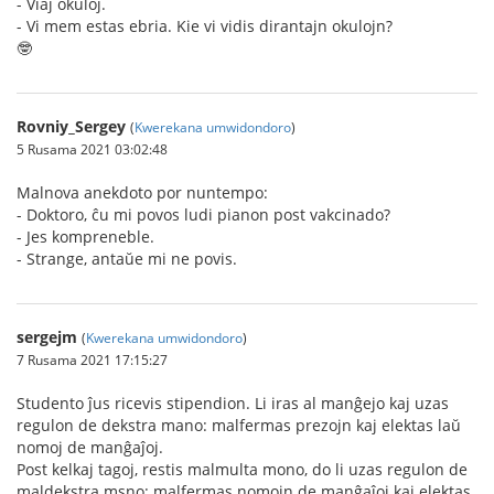
- Viaj okuloj.
- Vi mem estas ebria. Kie vi vidis dirantajn okulojn?
🤓
Rovniy_Sergey
(
Kwerekana umwidondoro
)
5 Rusama 2021 03:02:48
Malnova anekdoto por nuntempo:
- Doktoro, ĉu mi povos ludi pianon post vakcinado?
- Jes kompreneble.
- Strange, antaŭe mi ne povis.
sergejm
(
Kwerekana umwidondoro
)
7 Rusama 2021 17:15:27
Studento ĵus ricevis stipendion. Li iras al manĝejo kaj uzas
regulon de dekstra mano: malfermas prezojn kaj elektas laŭ
nomoj de manĝaĵoj.
Post kelkaj tagoj, restis malmulta mono, do li uzas regulon de
maldekstra msno: malfermas nomojn de manĝaĵoj kaj elektas