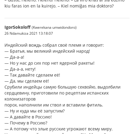
kiu faras ion en la kuirejo. – Kiel nomiĝas mia doktoro?
IgorSokoloff
(Kwerekana umwidondoro)
26 Ndamukiza 2021 13:18:07
Индейский вождь собрал своё племя и говорит:
— Братья, мы великий индейский народ!
— Да-а-а!
— Но у нас до сих пор нет ядерной ракеты!
— Да-а-а, нету!
— Так давайте сделаем её!
— Да, мы сделаем её!
Срубили индейцы самую большую секвойю, выдолбили
сердцевину, приготовили по рецептам испанских
колонизаторов
порох, наполнили им ствол и вставили фитиль.
— Ну и куда мы её запустим?
— А давайте в Россию!
— Почему в Россию?
— А потому что злые русские угрожают всему миру.