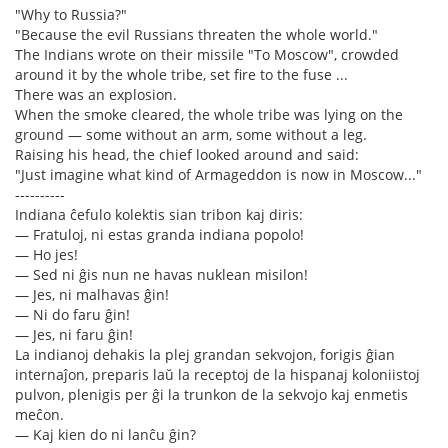
"Why to Russia?"
"Because the evil Russians threaten the whole world."
The Indians wrote on their missile "To Moscow", crowded
around it by the whole tribe, set fire to the fuse ...
There was an explosion.
When the smoke cleared, the whole tribe was lying on the
ground — some without an arm, some without a leg.
Raising his head, the chief looked around and said:
"Just imagine what kind of Armageddon is now in Moscow..."
----------
Indiana ĉefulo kolektis sian tribon kaj diris:
— Fratuloj, ni estas granda indiana popolo!
— Ho jes!
— Sed ni ĝis nun ne havas nuklean misilon!
— Jes, ni malhavas ĝin!
— Ni do faru ĝin!
— Jes, ni faru ĝin!
La indianoj dehakis la plej grandan sekvojon, forigis ĝian
internaĵon, preparis laŭ la receptoj de la hispanaj koloniistoj
pulvon, plenigis per ĝi la trunkon de la sekvojo kaj enmetis
meĉon.
— Kaj kien do ni lanĉu ĝin?