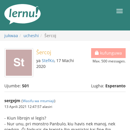
Kwa
maudhui
orod
jukwaa
ucheshi
Ŝercoj
Ŝercoj
kufunguwa
ya
StefKo
, 17 Machi
Max. 500 messages.
2020
Ujumbe:
501
Lugha:
Esperanto
sergejm
(
Wasifu wa mtumiaji
)
13 Aprili 2021 12:47:57 alasiri
- Kiun librojn vi legis?
- Nur unu, pri monstro Panbulo, kiu havis nek manoj, nek
piedojn. Ĝi forkuris de kreinta ĝin magiistoj kaj fine ĝin