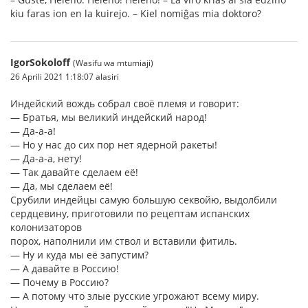
kiu faras ion en la kuirejo. – Kiel nomiĝas mia doktoro?
IgorSokoloff
(Wasifu wa mtumiaji)
26 Aprili 2021 1:18:07 alasiri
Индейский вождь собрал своё племя и говорит:
— Братья, мы великий индейский народ!
— Да-а-а!
— Но у нас до сих пор нет ядерной ракеты!
— Да-а-а, нету!
— Так давайте сделаем её!
— Да, мы сделаем её!
Срубили индейцы самую большую секвойю, выдолбили
сердцевину, приготовили по рецептам испанских
колонизаторов
порох, наполнили им ствол и вставили фитиль.
— Ну и куда мы её запустим?
— А давайте в Россию!
— Почему в Россию?
— А потому что злые русские угрожают всему миру.