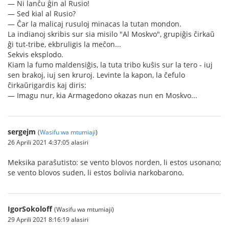
— Ni lanĉu ĝin al Rusio!
— Sed kial al Rusio?
— Ĉar la malicaj rusuloj minacas la tutan mondon.
La indianoj skribis sur sia misilo "Al Moskvo", grupiĝis ĉirkaŭ
ĝi tut-tribe, ekbruligis la meĉon...
Sekvis eksplodo.
Kiam la fumo maldensiĝis, la tuta tribo kuŝis sur la tero - iuj
sen brakoj, iuj sen kruroj. Levinte la kapon, la ĉefulo
ĉirkaŭrigardis kaj diris:
— Imagu nur, kia Armagedono okazas nun en Moskvo...
sergejm
(
Wasifu wa mtumiaji
)
26 Aprili 2021 4:37:05 alasiri
Meksika paraŝutisto: se vento blovos norden, li estos usonano;
se vento blovos suden, li estos bolivia narkobarono.
IgorSokoloff
(Wasifu wa mtumiaji)
29 Aprili 2021 8:16:19 alasiri