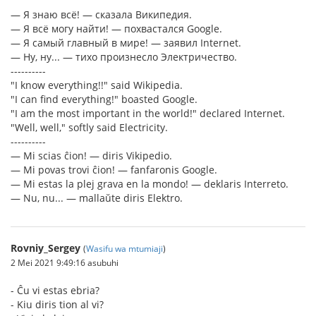
— Я знаю всё! — сказала Википедия.
— Я всё могу найти! — похвастался Google.
— Я самый главный в мире! — заявил Internet.
— Ну, ну... — тихо произнесло Электричество.
----------
"I know everything!!" said Wikipedia.
"I can find everything!" boasted Google.
"I am the most important in the world!" declared Internet.
"Well, well," softly said Electricity.
----------
— Mi scias ĉion! — diris Vikipedio.
— Mi povas trovi ĉion! — fanfaronis Google.
— Mi estas la plej grava en la mondo! — deklaris Interreto.
— Nu, nu... — mallaŭte diris Elektro.
Rovniy_Sergey
(
Wasifu wa mtumiaji
)
2 Mei 2021 9:49:16 asubuhi
- Ĉu vi estas ebria?
- Kiu diris tion al vi?