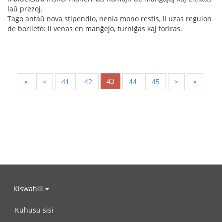
laŭ prezoj.
Tago antaŭ nova stipendio, nenia mono restis, li uzas regulon
de borileto: li venas en manĝejo, turniĝas kaj foriras.
43
«
<
41
42
44
45
>
»
Kiswahili
Kuhusu sisi