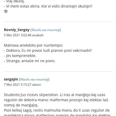
- Viaj okuloj.
- Vi mem estas ebria. Kie vi vidis dirantajn okulojn?
🤓
Rovniy_Sergey
(
Wasifu wa mtumiaji
)
5 Mei 2021 3:02:48 asubuhi
Malnova anekdoto por nuntempo:
- Doktoro, ĉu mi povos ludi pianon post vakcinado?
- Jes kompreneble.
- Strange, antaŭe mi ne povis.
sergejm
(
Wasifu wa mtumiaji
)
7 Mei 2021 5:15:27 alasiri
Studento ĵus ricevis stipendion. Li iras al manĝejo kaj uzas
regulon de dekstra mano: malfermas prezojn kaj elektas laŭ
nomoj de manĝaĵoj.
Post kelkaj tagoj, restis malmulta mono, do li uzas regulon de
maldekstra msno: malfermas nomojn de manĝaĵoj kaj elektas