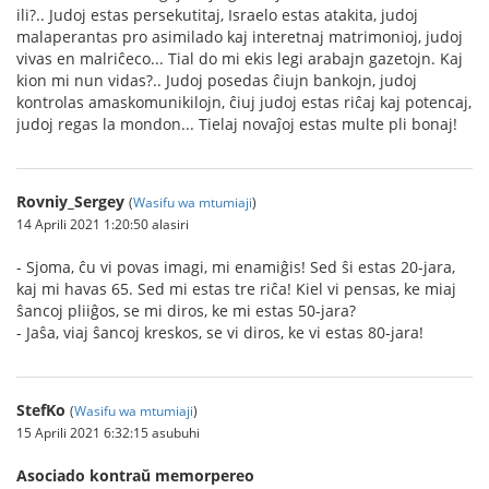
ili?.. Judoj estas persekutitaj, Israelo estas atakita, judoj
malaperantas pro asimilado kaj interetnaj matrimonioj, judoj
vivas en malriĉeco... Tial do mi ekis legi arabajn gazetojn. Kaj
kion mi nun vidas?.. Judoj posedas ĉiujn bankojn, judoj
kontrolas amaskomunikilojn, ĉiuj judoj estas riĉaj kaj potencaj,
judoj regas la mondon... Tielaj novaĵoj estas multe pli bonaj!
Rovniy_Sergey
(
Wasifu wa mtumiaji
)
14 Aprili 2021 1:20:50 alasiri
- Sjoma, ĉu vi povas imagi, mi enamiĝis! Sed ŝi estas 20-jara,
kaj mi havas 65. Sed mi estas tre riĉa! Kiel vi pensas, ke miaj
ŝancoj pliiĝos, se mi diros, ke mi estas 50-jara?
- Jaŝa, viaj ŝancoj kreskos, se vi diros, ke vi estas 80-jara!
StefKo
(
Wasifu wa mtumiaji
)
15 Aprili 2021 6:32:15 asubuhi
Asociado kontraŭ memorpereo