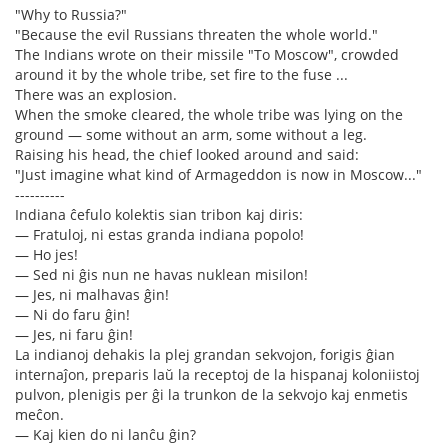
"Why to Russia?"
"Because the evil Russians threaten the whole world."
The Indians wrote on their missile "To Moscow", crowded
around it by the whole tribe, set fire to the fuse ...
There was an explosion.
When the smoke cleared, the whole tribe was lying on the
ground — some without an arm, some without a leg.
Raising his head, the chief looked around and said:
"Just imagine what kind of Armageddon is now in Moscow..."
----------
Indiana ĉefulo kolektis sian tribon kaj diris:
— Fratuloj, ni estas granda indiana popolo!
— Ho jes!
— Sed ni ĝis nun ne havas nuklean misilon!
— Jes, ni malhavas ĝin!
— Ni do faru ĝin!
— Jes, ni faru ĝin!
La indianoj dehakis la plej grandan sekvojon, forigis ĝian
internaĵon, preparis laŭ la receptoj de la hispanaj koloniistoj
pulvon, plenigis per ĝi la trunkon de la sekvojo kaj enmetis
meĉon.
— Kaj kien do ni lanĉu ĝin?