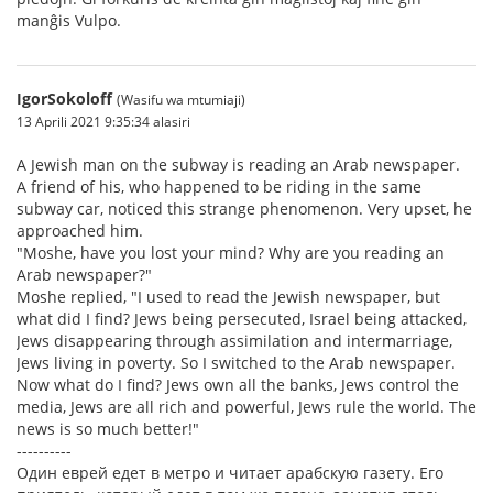
manĝis Vulpo.
IgorSokoloff
(Wasifu wa mtumiaji)
13 Aprili 2021 9:35:34 alasiri
A Jewish man on the subway is reading an Arab newspaper.
A friend of his, who happened to be riding in the same
subway car, noticed this strange phenomenon. Very upset, he
approached him.
"Moshe, have you lost your mind? Why are you reading an
Arab newspaper?"
Moshe replied, "I used to read the Jewish newspaper, but
what did I find? Jews being persecuted, Israel being attacked,
Jews disappearing through assimilation and intermarriage,
Jews living in poverty. So I switched to the Arab newspaper.
Now what do I find? Jews own all the banks, Jews control the
media, Jews are all rich and powerful, Jews rule the world. The
news is so much better!"
----------
Один еврей едет в метро и читает арабскую газету. Его