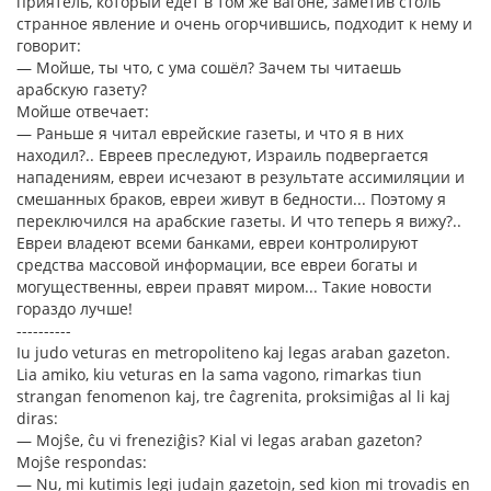
приятель, который едет в том же вагоне, заметив столь
странное явление и очень огорчившись, подходит к нему и
говорит:
— Мойше, ты что, с ума сошёл? Зачем ты читаешь
арабскую газету?
Мойше отвечает:
— Раньше я читал еврейские газеты, и что я в них
находил?.. Евреев преследуют, Израиль подвергается
нападениям, евреи исчезают в результате ассимиляции и
смешанных браков, евреи живут в бедности... Поэтому я
переключился на арабские газеты. И что теперь я вижу?..
Евреи владеют всеми банками, евреи контролируют
средства массовой информации, все евреи богаты и
могущественны, евреи правят миром... Такие новости
гораздо лучше!
----------
Iu judo veturas en metropoliteno kaj legas araban gazeton.
Lia amiko, kiu veturas en la sama vagono, rimarkas tiun
strangan fenomenon kaj, tre ĉagrenita, proksimiĝas al li kaj
diras:
— Mojŝe, ĉu vi freneziĝis? Kial vi legas araban gazeton?
Mojŝe respondas:
— Nu, mi kutimis legi judajn gazetojn, sed kion mi trovadis en