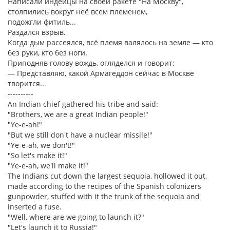
Написали индейцы на своей ракете "На Москву",
столпились вокруг неё всем племенем,
подожгли фитиль...
Раздался взрыв.
Когда дым рассеялся, всё племя валялось на земле — кто
без руки, кто без ноги.
Приподняв голову вождь, огляделся и говорит:
— Представляю, какой Армагеддон сейчас в Москве
творится...
----------
An Indian chief gathered his tribe and said:
"Brothers, we are a great Indian people!"
"Ye-e-ah!"
"But we still don't have a nuclear missile!"
"Ye-e-ah, we don't!"
"So let's make it!"
"Ye-e-ah, we'll make it!"
The Indians cut down the largest sequoia, hollowed it out,
made according to the recipes of the Spanish colonizers
gunpowder, stuffed with it the trunk of the sequoia and
inserted a fuse.
"Well, where are we going to launch it?"
"Let's launch it to Russia!"