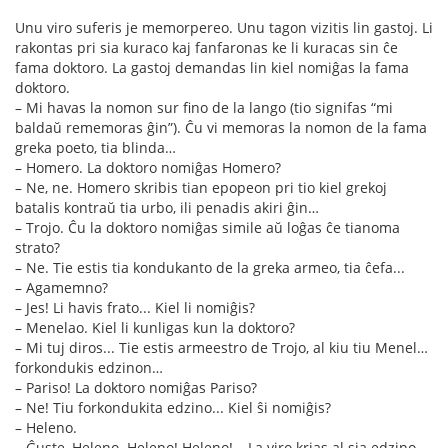
Unu viro suferis je memorpereo. Unu tagon vizitis lin gastoj. Li
rakontas pri sia kuraco kaj fanfaronas ke li kuracas sin ĉe
fama doktoro. La gastoj demandas lin kiel nomiĝas la fama
doktoro.
– Mi havas la nomon sur fino de la lango (tio signifas “mi
baldaŭ rememoras ĝin”). Ĉu vi memoras la nomon de la fama
greka poeto, tia blinda…
– Homero. La doktoro nomiĝas Homero?
– Ne, ne. Homero skribis tian epopeon pri tio kiel grekoj
batalis kontraŭ tia urbo, ili penadis akiri ĝin…
– Trojo. Ĉu la doktoro nomiĝas simile aŭ loĝas ĉe tianoma
strato?
– Ne. Tie estis tia kondukanto de la greka armeo, tia ĉefa...
– Agamemno?
– Jes! Li havis frato... Kiel li nomiĝis?
– Menelao. Kiel li kunligas kun la doktoro?
– Mi tuj diros... Tie estis armeestro de Trojo, al kiu tiu Menel…
forkondukis edzinon…
– Pariso! La doktoro nomiĝas Pariso?
– Ne! Tiu forkondukita edzino... Kiel ŝi nomiĝis?
– Heleno.
– Ĝuste, Heleno. Heleno! Heleno! – La viro krias al sia edzino