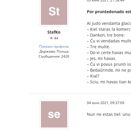
03 юни 2021, 21:58:44
Por pruntedonado es
Al judo vendanta glaci
– Kiel staras la komerc
StefKo
– Dankon, tre bone.
44
– Ĉu vi vendadas mult
Покажи профила
– Tre multe.
Държава: Полша
– Do vi certe havas m
Съобщения: 2426
– Jes, mi havas.
– Ĉu vi povus prunti i
– Bedaŭrinde, mi ne p
– Kial?
– Sciu, mi havas tian 
04 юни 2021, 09:37:09
Nun ne estas tiel: unu 