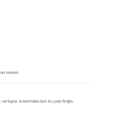
donas monon.
 verŝajne, la kontrakto kun tiu judo finiĝis.