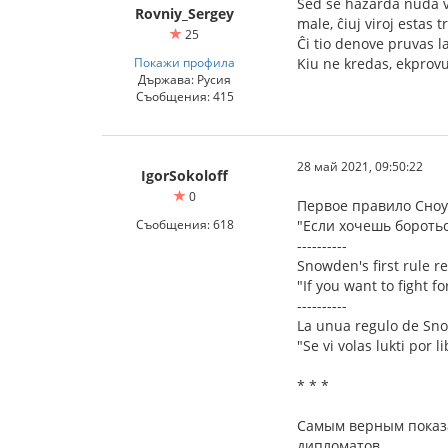
Sed se hazarda nuda vi
Rovniy_Sergey
male, ĉiuj viroj estas t
25
Ĉi tio denove pruvas l
Покажи профила
Kiu ne kredas, ekpro
Държава: Русия
Съобщения: 415
28 май 2021, 09:50:22
IgorSokoloff
0
Первое правило Сноу
Съобщения: 618
"Если хочешь боротьс
----------
Snowden's first rule re
"If you want to fight f
----------
La unua regulo de Sno
"Se vi volas lukti por 
* * *
Самым верным показа
дипломатов.