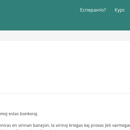
Есперанто?
Курс
omoj estas bonkoraj.
niras en virinan banejon, la virinoj kriegas kaj provas ĵeti varmega