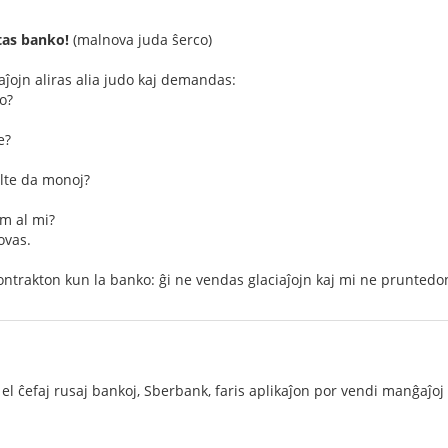
tas banko!
(malnova juda ŝerco)
aĵojn aliras alia judo kaj demandas:
o?
e?
ulte da monoj?
om al mi?
ovas.
kontrakton kun la banko: ĝi ne vendas glaciaĵojn kaj mi ne prunte
el ĉefaj rusaj bankoj, Sberbank, faris aplikaĵon por vendi manĝaĵoj -