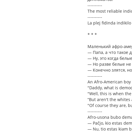
----------
The most reliable indi
----------
La plej fidinda indikil
* * *
Маленький афро-амер
— Папа, а что такое 
— Ну, это когда белы
— Но разве белые не 
— Конечно злятся, но
----------
An Afro-American boy a
"Daddy, what is democ
"Well, this is when the
“But aren't the whites
"Of course they are, bu
----------
Afro-usona bubo dema
— Paĉjo, kio estas dem
— Nu, tio estas kiam b