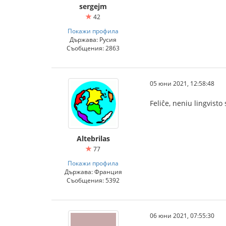
sergejm
42
Покажи профила
Държава: Русия
Съобщения: 2863
05 юни 2021, 12:58:48
Feliĉe, neniu lingvisto 
Altebrilas
77
Покажи профила
Държава: Франция
Съобщения: 5392
06 юни 2021, 07:55:30