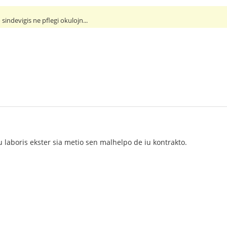
 sindevigis ne pflegi okulojn...
iu laboris ekster sia metio sen malhelpo de iu kontrakto.