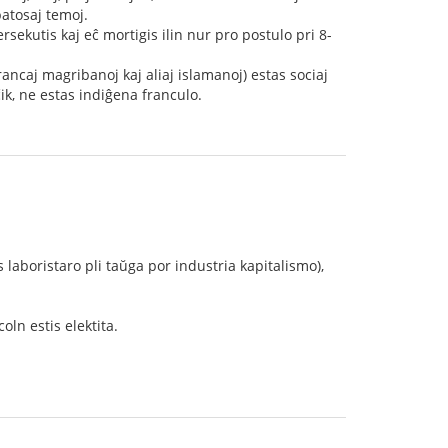
patosaj temoj.
ersekutis kaj eĉ mortigis ilin nur pro postulo pri 8-
ancaj magribanoj kaj aliaj islamanoj) estas sociaj
čik, ne estas indiĝena franculo.
is laboristaro pli taŭga por industria kapitalismo),
ln estis elektita.