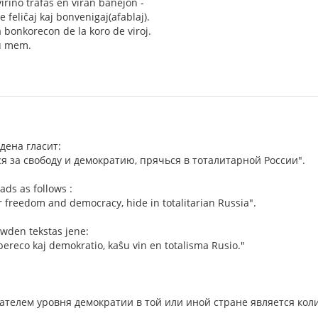
rino trafas en viran banejon -
re feliĉaj kaj bonvenigaj(afablaj).
a bonkorecon de la koro de viroj.
vu mem.
дена гласит:
я за свободу и демократию, прячься в тоталитарной России".
ads as follows :
or freedom and democracy, hide in totalitarian Russia".
wden tekstas jene:
libereco kaj demokratio, kaŝu vin en totalisma Rusio."
телем уровня демократии в той или иной стране является кол