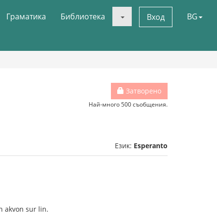
Граматика
Библиотека
BG
Вход
Затворено
Най-много 500 съобщения.
Език:
Esperanto
n akvon sur lin.