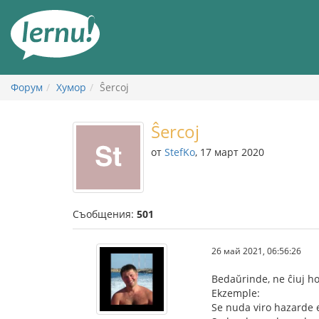
Към
съдържанието
Форум
Хумор
Ŝercoj
Ŝercoj
от
StefKo
, 17 март 2020
Съобщения:
501
26 май 2021, 06:56:26
Bedaŭrinde, ne ĉiuj h
Ekzemple:
Se nuda viro hazarde e