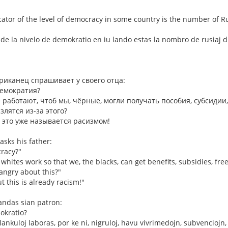
cator of the level of democracy in some country is the number of R
o de la nivelo de demokratio en iu lando estas la nombro de rusiaj di
иканец спрашивает у своего отца:
демократия?
е работают, чтоб мы, чёрные, могли получать пособия, субсидии,
злятся из-за этого?
 это уже называется расизмом!
sks his father:
racy?"
 whites work so that we, the blacks, can get benefits, subsidies, fre
 angry about this?"
t this is already racism!"
ndas sian patron:
okratio?
lankuloj laboras, por ke ni, nigruloj, havu vivrimedojn, subvencioj