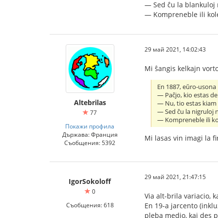
— Sed ĉu la blankuloj 
— Kompreneble ili kole
29 май 2021, 14:02:43
Mi ŝangis kelkajn vort
En 1887, eŭro-usona
— Paĉjo, kio estas d
Altebrilas
— Nu, tio estas kiam 
— Sed ĉu la nigruloj 
77
— Kompreneble ili kol
Покажи профила
Държава: Франция
Mi lasas vin imagi la f
Съобщения: 5392
29 май 2021, 21:47:15
IgorSokoloff
0
Via alt-brila variacio,
Съобщения: 618
En 19-a jarcento (inklu
pleba medio, kaj des pl