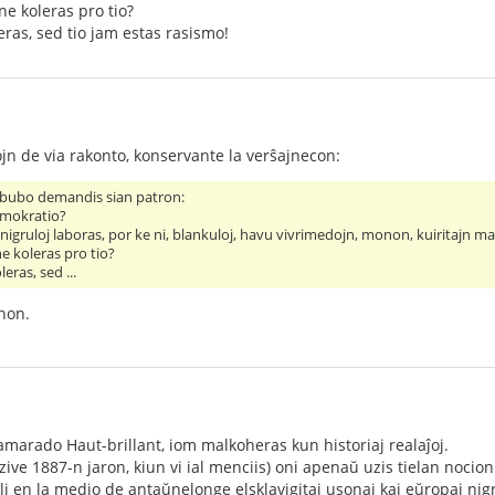
ne koleras pro tio?
ras, sed tio jam estas rasismo!
ojn de via rakonto, konservante la verŝajnecon:
 bubo demandis sian patron:
emokratio?
nigruloj laboras, por ke ni, blankuloj, havu vivrimedojn, monon, kuiritajn m
ne koleras pro tio?
eras, sed ...
inon.
 kamarado Haut-brillant, iom malkoheras kun historiaj realaĵoj.
zive 1887-n jaron, kiun vi ial menciis) oni apenaŭ uzis tielan nocion
i en la medio de antaŭnelonge elsklavigitaj usonaj kaj eŭropaj nigrul