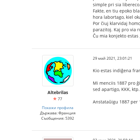
simple pri sia libereco
Fakte, en tiu epoko bla
hora labortago, kiel o
Por ĉiuj klarvidaj hom
parazitoj. Kaj pro via 
Ĉu mia konjekto estas
29 май 2021, 23:01:21
Kio estas indiĝena fra
Mi menciis 1887 pro ĝia 
sed apartigo, KKK, ktp
Altebrilas
77
Anstataŭigu 1887 per 1
Покажи профила
Държава: Франция
Съобщения: 5392