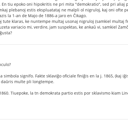
. En tiu epoko oni hipokritis ne pri mita "demokratio", sed pri aliaj 
nkaj plebanoj estis ekspluatataj ne malpli ol nigruloj, kaj oni ofte p
kazis la 1-an de Majo de 1886-a jaro en Ĉikago.
oj tute klaras, ke nuntempe multaj usonaj nigruloj (samkiel multaj fr
ruzeta variacio mi, verdire, jam suspektas, ke ankaŭ vi, samkiel Zam
 ĝusta?
nculo?
simbola signifo. Fakte sklaviĝo oficiale finiĝis en la j. 1865, (kaj iĝ
. daŭris multe pli longtempe.
860. Tiuepoke, la tn demokrata partio estis por sklavismo kiam Linco