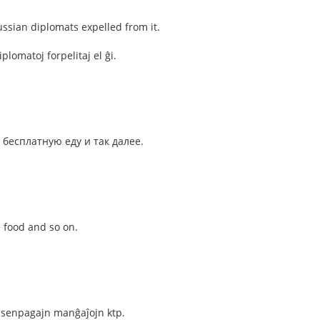
ussian diplomats expelled from it.
plomatoj forpelitaj el ĝi.
 бесплатную еду и так далее.
e food and so on.
n, senpagajn manĝaĵojn ktp.