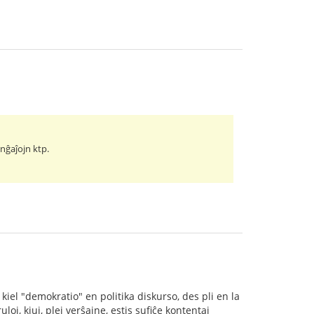
anĝaĵojn ktp.
 kiel "demokratio" en politika diskurso, des pli en la
oj, kiuj, plej verŝajne, estis sufiĉe kontentaj