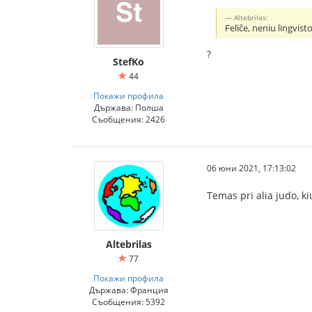
Altebrilas:
Feliĉe, neniu lingvisto
?
StefKo
44
Покажи профила
Държава: Полша
Съобщения: 2426
06 юни 2021, 17:13:02
Temas pri alia judo, k
Altebrilas
77
Покажи профила
Държава: Франция
Съобщения: 5392