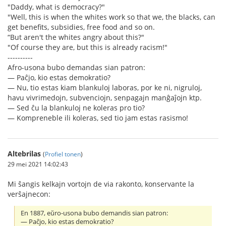
"Daddy, what is democracy?"
"Well, this is when the whites work so that we, the blacks, can
get benefits, subsidies, free food and so on.
“But aren't the whites angry about this?"
"Of course they are, but this is already racism!"
----------
Afro-usona bubo demandas sian patron:
— Paĉjo, kio estas demokratio?
— Nu, tio estas kiam blankuloj laboras, por ke ni, nigruloj,
havu vivrimedojn, subvenciojn, senpagajn manĝaĵojn ktp.
— Sed ĉu la blankuloj ne koleras pro tio?
— Kompreneble ili koleras, sed tio jam estas rasismo!
Altebrilas
(
Profiel tonen
)
29 mei 2021 14:02:43
Mi ŝangis kelkajn vortojn de via rakonto, konservante la
verŝajnecon:
En 1887, eŭro-usona bubo demandis sian patron:
— Paĉjo, kio estas demokratio?