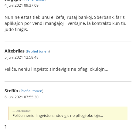
4 juni 2021 09:37:09
Nun ne estas tiel: unu el ĉefaj rusaj bankoj, Sberbank, faris
aplikaĵon por vendi manĝaĵoj - verŝajne, la kontrakto kun tiu
judo finiĝis.
Altebrilas
(
Profiel tonen
)
5 juni 2021 12:58:48
Feliĉe, neniu lingvisto sindevigis ne pflegi okulojn...
StefKo
(
Profiel tonen
)
6 juni 2021 07:55:30
Altebrilas:
Feliĉe, neniu lingvisto sindevigis ne pflegi okulojn...
?