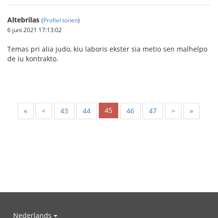
Altebrilas
(
Profiel tonen
)
6 juni 2021 17:13:02
Temas pri alia judo, kiu laboris ekster sia metio sen malhelpo
de iu kontrakto.
45
«
<
43
44
46
47
>
»
Nederlands