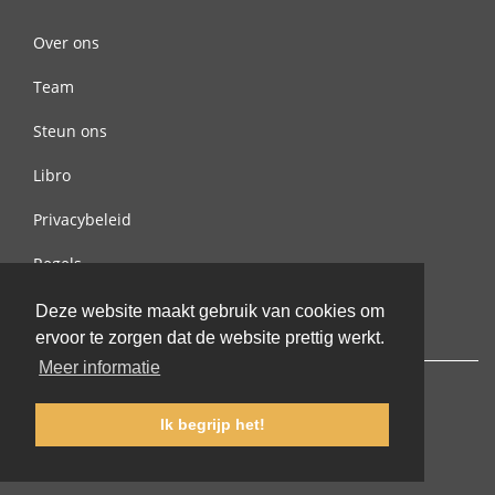
Over ons
Team
Steun ons
Libro
Privacybeleid
Regels
Contact met ons opnemen
Deze website maakt gebruik van cookies om
ervoor te zorgen dat de website prettig werkt.
Meer informatie
Ik begrijp het!
© 2002-2026 lernu.net |
Impressum