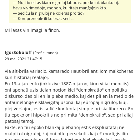
— Nu, tio estas kiam nigruloj laboras, por ke ni, blankuloj,
havu vivrimedojn, monon, kuiritajn manĝaĵojn ktp.
— Sed ĉu la nigruloj ne koleras pro tio?
— Kompreneble ili koleras, sed ...
Mi lasas vin imagi la finon.
IgorSokoloff
(Profiel tonen)
29 mei 2021 21:47:15
Via alt-brila variacio, kamarado Haut-brillant, iom malkoheras
kun historiaj realaĵoj.
En 19-a jarcento (inkluzive 1887-n jaron, kiun vi ial menciis)
oni apenaŭ uzis tielan nocion kiel "demokratio" en politika
diskurso, des pli en la pleba medio, kaj des pli en la medio de
antaŭnelonge elsklavigitaj usonaj kaj eŭropaj nigruloj, kiuj,
plej verŝajne, estis sufiĉe kontentaj simple pri sia libereco. En
tiu epoko oni hipokritis ne pri mita "demokratio", sed pri aliaj
patosaj temoj.
Fakte, en tiu epoko blankaj plebanoj estis ekspluatataj ne
malpli ol nigruloj, kaj oni ofte persekutis kaj eĉ mortigis ilin
nur pro postulo pri 8-hora labortago, kiel okazis la 1-an de