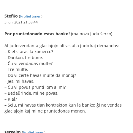
StefKo
(
Profiel tonen
)
3 juni 2021 21:58:44
Por pruntedonado estas banko!
(malnova juda ŝerco)
Al judo vendanta glaciaĵojn aliras alia judo kaj demandas:
– Kiel staras la komerco?
– Dankon, tre bone.
– Ĉu vi vendadas multe?
– Tre multe.
– Do vi certe havas multe da monoj?
– Jes, mi havas.
– Ĉu vi povus prunti iom al mi?
– Bedaŭrinde, mi ne povas.
– Kial?
– Sciu, mi havas tian kontrakton kun la banko: ĝi ne vendas
glaciaĵojn kaj mi ne pruntedonas monon.
sergejm
(
Profiel tonen
)