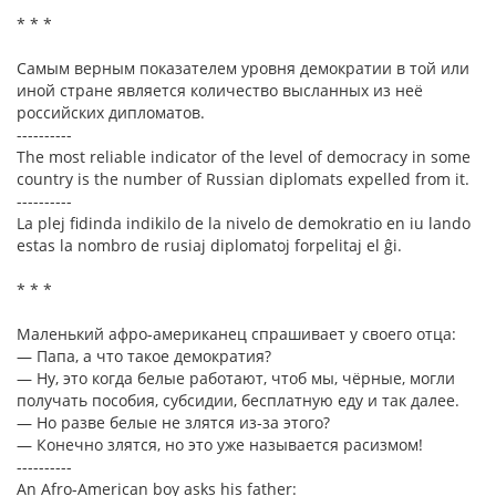
* * *
Самым верным показателем уровня демократии в той или
иной стране является количество высланных из неё
российских дипломатов.
----------
The most reliable indicator of the level of democracy in some
country is the number of Russian diplomats expelled from it.
----------
La plej fidinda indikilo de la nivelo de demokratio en iu lando
estas la nombro de rusiaj diplomatoj forpelitaj el ĝi.
* * *
Маленький афро-американец спрашивает у своего отца:
— Папа, а что такое демократия?
— Ну, это когда белые работают, чтоб мы, чёрные, могли
получать пособия, субсидии, бесплатную еду и так далее.
— Но разве белые не злятся из-за этого?
— Конечно злятся, но это уже называется расизмом!
----------
An Afro-American boy asks his father: