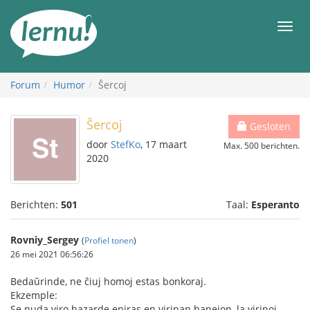
Naar
de
Men
inhoud
Forum
Humor
Ŝercoj
Ŝercoj
Gesloten
door
StefKo
, 17 maart
Max. 500 berichten.
2020
Berichten:
501
Taal:
Esperanto
Rovniy_Sergey
(
Profiel tonen
)
26 mei 2021 06:56:26
Bedaŭrinde, ne ĉiuj homoj estas bonkoraj.
Ekzemple:
Se nuda viro hazarde eniras en virinan banejon, la virinoj