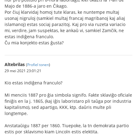
Majo de 1886-a jaro en Ĉikago.
Por ĉiuj klarvidaj homoj tute klaras, ke nuntempe multaj
usonaj nigruloj (samkiel multaj francaj magribanoj kaj aliaj
islamanoj) estas sociaj parazitoj. Kaj pro via ruzeta variacio
mi, verdire, jam suspektas, ke ankaŭ vi, samkiel Zamčik, ne
estas indiĝena franculo.
Ĉu mia konjekto estas ĝusta?
Altebrilas
(
Profiel tonen
)
29 mei 2021 23:01:21
Kio estas indiĝena franculo?
Mi menciis 1887 pro ĝia simbola signifo. Fakte sklaviĝo oficiale
finiĝis en la j. 1865, (kaj iĝis laboristaro pli taŭga por industria
kapitalismo), sed apartigo, KKK, ktp. daŭris multe pli
longtempe.
Anstataŭigu 1887 per 1860. Tiuepoke, la tn demokrata partio
estis por sklavismo kiam Lincoln estis elektita.