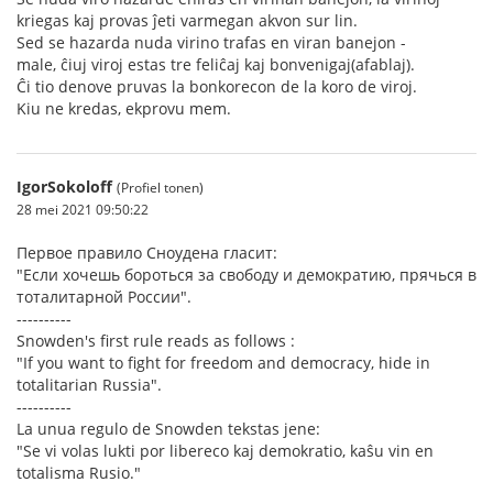
kriegas kaj provas ĵeti varmegan akvon sur lin.
Sed se hazarda nuda virino trafas en viran banejon -
male, ĉiuj viroj estas tre feliĉaj kaj bonvenigaj(afablaj).
Ĉi tio denove pruvas la bonkorecon de la koro de viroj.
Kiu ne kredas, ekprovu mem.
IgorSokoloff
(Profiel tonen)
28 mei 2021 09:50:22
Первое правило Сноудена гласит:
"Если хочешь бороться за свободу и демократию, прячься в
тоталитарной России".
----------
Snowden's first rule reads as follows :
"If you want to fight for freedom and democracy, hide in
totalitarian Russia".
----------
La unua regulo de Snowden tekstas jene:
"Se vi volas lukti por libereco kaj demokratio, kaŝu vin en
totalisma Rusio."